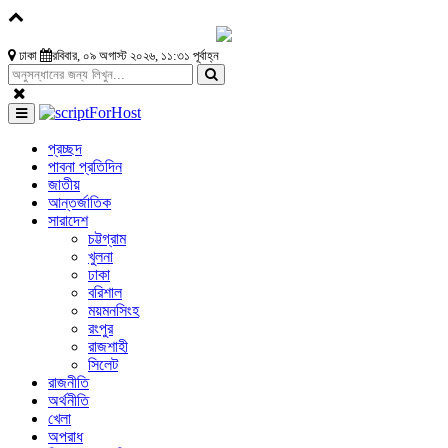
ঢাকা
রবিবার, ০৯ অগাস্ট ২০২৬, ১১:৩১ পূর্বাহ্ন
প্রচ্ছদ
পাবনা প্রতিদিন
জাতীয়
আন্তর্জাতিক
সারাদেশ
চট্টগ্রাম
খুলনা
ঢাকা
বরিশাল
ময়মনসিংহ
রংপুর
রাজশাহী
সিলেট
রাজনীতি
অর্থনীতি
খেলা
অপরাধ