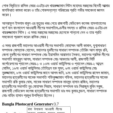
শোক বিবৃতিতে রাসিক মেয়র এএইচএম খায়রুজ্জামান লিটন মহোদয় মরহুমের বিদেহী আত্মার
মাগফিরাত কামনা করেন ও তাঁর শোকসন্তপ্ত পরিবারের প্রতি গভীর সমবেদনা জ্ঞাপন
করেন।
আশরাফুল ইসলাম বাবুল এর মৃত্যুর খবর পেয়ে রাজশাহী মেডিকেল কলেজ হাসপাতালের
মর্গে যান বাংলাদেশ আওয়ামী লীগের সভাপতিমণ্ডলীর সদস্য ও রাসিক মেয়র এএইচএম
খায়রুজ্জামান লিটন। এ সময় মরহুমের মরহুমের ছেলেকে শান্তনা দেন ও তার প্রতি
সমবেদনা প্রকাশ করেন রাসিক মেয়র।
এ সময় রাজশাহী মহানগর আওয়ামী লীগের সভাপতি মোহাম্মদ আলী কামাল, যুগ্মসাধারণ
সম্পাদক মোস্তাক হোসেন, মহানগর যুবলীগের সাধারণ সম্পাদক তৌরিদ আল মাসুদ রনি,
জেলা যুবলীগের সাধারণ সম্পাদক মোঃ ইয়াসমিন আরাফাত সৈকত, মহানগর শ্রমিক লীগের
সভাপতি মাহবুবুল আলম, সাধারণ সম্পাদক মোঃ আকতার আলী, রাজশাহী সিটি
কর্পোরেশনের প্যানেল মেয়র-১ ও ১৩নং ওয়ার্ড কাউন্সিলর ও প্যানেল মেয়র-২ আব্দুল
মোমিন, ১৯নং ওয়ার্ড কাউন্সিলর তৌহিদুল হক সুমন, ৬নং ওয়ার্ড কাউন্সিলর মোঃ
নুরুজ্জামান, ৮নং ওয়ার্ড কাউন্সিলর জানে আলম জনি, ৯নং ওয়ার্ড কাউন্সিলর রাসেল জামান,
মহানগর ছাত্রলীগের সাবেক সভাপতি শফিকুজ্জামান শফিক, মহানগর ছাত্রলীগের সাবেক
সভাপতি রকি কুমার ঘোষ, সাবেক সাধারণ সম্পাদক মাহমুদ হাসান রাজিব, মহানগর
ছাত্রলীগের সভাপতি নুর মোহাম্মদ সিয়াম, সাধারণ সম্পাদক ডাঃ সিরাজুম মুবিন সবুজ,
রাজশাহী মেডিকেল কলেজ ছাত্রলীগের সভাপতি ডাঃ শুভ কুমার মন্ডল, সাধারণ সম্পাদক
মোঃ নাহিদ হাসান প্রমুখ উপস্থিত ছিলেন।
Bangla Photocard Generator
v3.7