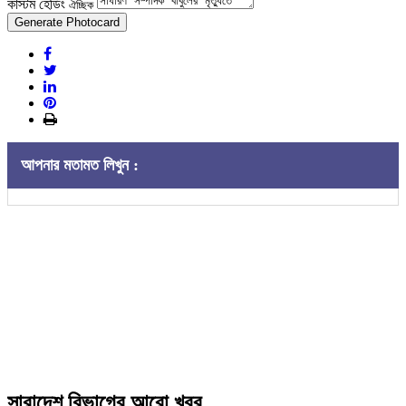
কাস্টম হেডিং
ঐচ্ছিক
Generate Photocard
আপনার মতামত লিখুন :
সারাদেশ বিভাগের আরো খবর