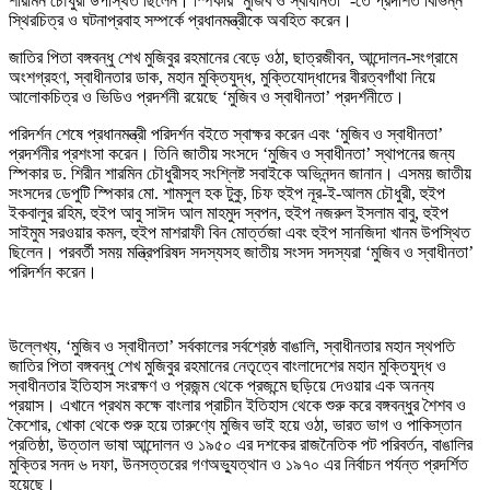
শারমিন চৌধুরী উপস্থিত ছিলেন। স্পিকার ‘মুজিব ও স্বাধীনতা’ -তে প্রদর্শিত বিভিন্ন
স্থিরচিত্র ও ঘটনাপ্রবাহ সম্পর্কে প্রধানমন্ত্রীকে অবহিত করেন।
জাতির পিতা বঙ্গবন্ধু শেখ মুজিবুর রহমানের বেড়ে ওঠা, ছাত্রজীবন, আন্দোলন-সংগ্রামে
অংশগ্রহণ, স্বাধীনতার ডাক, মহান মুক্তিযুদ্ধ, মুক্তিযোদ্ধাদের বীরত্বগাঁথা নিয়ে
আলোকচিত্র ও ভিডিও প্রদর্শনী রয়েছে ‘মুজিব ও স্বাধীনতা’ প্রদর্শনীতে।
পরিদর্শন শেষে প্রধানমন্ত্রী পরিদর্শন বইতে স্বাক্ষর করেন এবং ‘মুজিব ও স্বাধীনতা’
প্রদর্শনীর প্রশংসা করেন। তিনি জাতীয় সংসদে ‘মুজিব ও স্বাধীনতা’ স্থাপনের জন্য
স্পিকার ড. শিরীন শারমিন চৌধুরীসহ সংশ্লিষ্ট সবাইকে অভিনন্দন জানান। এসময় জাতীয়
সংসদের ডেপুটি স্পিকার মো. শামসুল হক টুকু, চিফ হুইপ নূর-ই-আলম চৌধুরী, হুইপ
ইকবালুর রহিম, হুইপ আবু সাঈদ আল মাহমুদ স্বপন, হুইপ নজরুল ইসলাম বাবু, হুইপ
সাইমুম সরওয়ার কমল, হুইপ মাশরাফী বিন মোর্ত্তজা এবং হুইপ সানজিদা খানম উপস্থিত
ছিলেন। পরবর্তী সময় মন্ত্রিপরিষদ সদস্যসহ জাতীয় সংসদ সদস্যরা ‘মুজিব ও স্বাধীনতা’
পরিদর্শন করেন।
উল্লেখ্য, ‘মুজিব ও স্বাধীনতা’ সর্বকালের সর্বশ্রেষ্ঠ বাঙালি, স্বাধীনতার মহান স্থপতি
জাতির পিতা বঙ্গবন্ধু শেখ মুজিবুর রহমানের নেতৃত্বে বাংলাদেশের মহান মুক্তিযুদ্ধ ও
স্বাধীনতার ইতিহাস সংরক্ষণ ও প্রজন্ম থেকে প্রজন্মে ছড়িয়ে দেওয়ার এক অনন্য
প্রয়াস। এখানে প্রথম কক্ষে বাংলার প্রাচীন ইতিহাস থেকে শুরু করে বঙ্গবন্ধুর শৈশব ও
কৈশোর, খোকা থেকে শুরু হয়ে তারুণ্যে মুজিব ভাই হয়ে ওঠা, ভারত ভাগ ও পাকিস্তান
প্রতিষ্ঠা, উত্তাল ভাষা আন্দোলন ও ১৯৫০ এর দশকের রাজনৈতিক পট পরিবর্তন, বাঙালির
মুক্তির সনদ ৬ দফা, উনসত্তরের গণঅভ্যুত্থান ও ১৯৭০ এর নির্বাচন পর্যন্ত প্রদর্শিত
হয়েছে।