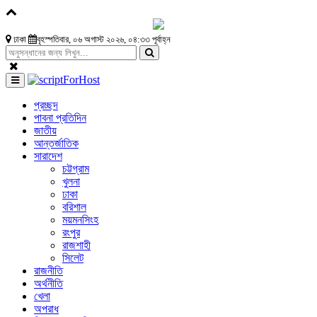
ঢাকা
বৃহস্পতিবার, ০৬ অগাস্ট ২০২৬, ০৪:৩৩ পূর্বাহ্ন
প্রচ্ছদ
পাবনা প্রতিদিন
জাতীয়
আন্তর্জাতিক
সারাদেশ
চট্টগ্রাম
খুলনা
ঢাকা
বরিশাল
ময়মনসিংহ
রংপুর
রাজশাহী
সিলেট
রাজনীতি
অর্থনীতি
খেলা
অপরাধ