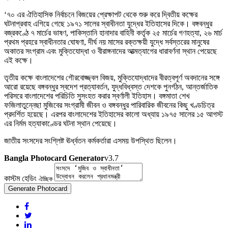
‘৭০ এর ঐতিহাসিক নির্বাচনে বিজয়ের প্রেক্ষাপট থেকে শুরু করে দ্বিতীয় কক্ষের
ঘটনাপ্রবাহ এগিয়ে গেছে ১৯৭১ সালের স্বাধীনতা যুদ্ধের ইতিহাসের দিকে। বঙ্গবন্ধুর
বজ্রকণ্ঠে ৭ মার্চের ভাষণ, পাকিস্তানি হানাদার বাহিনী কর্তৃক ২৫ মার্চের গণহত্যা, ২৬ মার্চ
প্রথম প্রহরে স্বাধীনতার ঘোষণা, দীর্ঘ নয় মাসের রক্তক্ষয়ী যুদ্ধে সর্বস্তরের মানুষের
অকাতর সংগ্রাম এবং মুক্তিযোদ্ধা ও বীরাঙ্গনাদের আত্মত্যাগের ধারাবর্ণনা স্থান পেয়েছে
এই কক্ষে।
তৃতীয় কক্ষে বাংলাদেশের গৌরবোজ্জ্বল বিজয়, মুক্তিযোদ্ধাদের বীরত্বপূর্ণ অবদানের সঙ্গে
আরো রয়েছে বঙ্গবন্ধুর স্বদেশ প্রত্যাবর্তন, যুদ্ধবিধ্বস্ত দেশকে পুনর্গঠন, আন্তর্জাতিক
পরিসরে বাংলাদেশের পরিচিতি সুসংহত করার স্বর্ণালী ইতিহাস। বঙ্গমাতা শেখ
ফজিলাতুন্নেছা মুজিবের সংগ্রামী জীবন ও বঙ্গবন্ধুর পারিবারিক জীবনের কিছু খণ্ডচিত্র
প্রদর্শিত হয়েছে। এরপর বাংলাদেশের ইতিহাসের কালো অধ্যায় ১৯৭৫ সালের ১৫ আগস্ট
এর নির্মম হত্যাকাণ্ডের ঘটনা স্থান পেয়েছে।
জাতীয় সংসদের সংশ্লিষ্ট ঊর্ধ্বতন কর্মকর্তারা এসময় উপস্থিত ছিলেন।
Bangla Photocard Generator
v3.7
কাস্টম হেডিং
ঐচ্ছিক
Generate Photocard