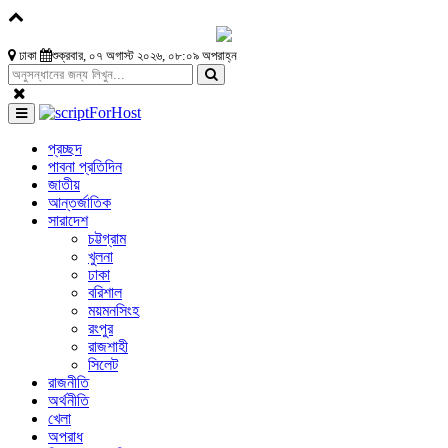
ঢাকা
শুক্রবার, ০৭ অগাস্ট ২০২৬, ০৮:০৯ অপরাহ্ন
প্রচ্ছদ
পাবনা প্রতিদিন
জাতীয়
আন্তর্জাতিক
সারাদেশ
চট্টগ্রাম
খুলনা
ঢাকা
বরিশাল
ময়মনসিংহ
রংপুর
রাজশাহী
সিলেট
রাজনীতি
অর্থনীতি
খেলা
অপরাধ