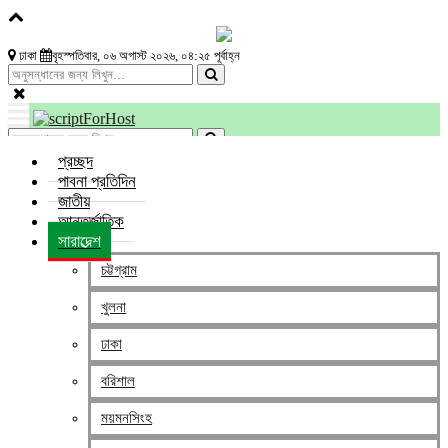
ঢাকা
বৃহস্পতিবার, ০৬ অগাস্ট ২০২৬, ০৪:২৫ পূর্বাহ্ন
প্রচ্ছদ
পাবনা প্রতিদিন
জাতীয়
আন্তর্জাতিক
সারাদেশ
সারাদেশ
পূর্ণিমা শীল ধর্ষণ মামলার যাবজ্জীবন দণ্ডপ্রাপ্ত আসামি ২৩ বছর পর
চট্টগ্রাম
গ্রেপ্তার
খুলনা
editor
প্রকাশের সময় : জুন ১৪, ২০২৪, ৮:২১ PM /
০
ঢাকা
বরিশাল
অনলাইন ডেস্ক : ২০০১ সালে জাতীয় সংসদ নির্বাচন পরবর্তী সহিংসতার জের ধরে
সিরাজগঞ্জের উল্লাপাড়ায় সংঘটিত পূর্ণিমা রাণী শীল গণধর্ষণ মামলায় যাবজ্জীবন সাজাপ্রাপ্ত
ময়মনসিংহ
পলাতক আসামি আব্দুল মমিনকে (৪০) গ্রেপ্তার করেছে র‍্যাব।