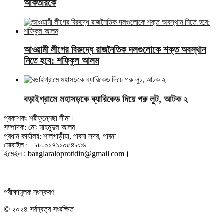
আকতারকে
আওয়ামী লীগের বিরুদ্ধে রাজনৈতিক দলগুলোকে শক্ত অবস্থান
নিতে হবে: শফিকুল আলম
বড়াইগ্রামে মহাসড়কে ব্যারিকেড দিয়ে গরু লুট, আটক ২
প্রকাশকঃ শরীফুন্নেছা সীমা।
সম্পাদক: মোঃ মাহমুদুল আলম
প্রধান কার্যালয়: শালগাড়ীয়া, পাবনা সদর, পাবনা।
মোবাইল : +৮৮-০১৭১১০৫৪৮৩৬
ইমেইল : banglaraloprotidin@gmail.com।
পরীক্ষামুলক সংস্করণ
© ২০২৪ সর্বস্বত্ব সংরক্ষিত