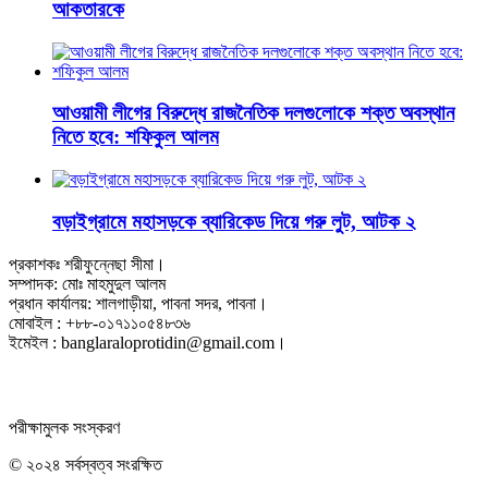
আকতারকে
আওয়ামী লীগের বিরুদ্ধে রাজনৈতিক দলগুলোকে শক্ত অবস্থান
নিতে হবে: শফিকুল আলম
বড়াইগ্রামে মহাসড়কে ব্যারিকেড দিয়ে গরু লুট, আটক ২
প্রকাশকঃ শরীফুন্নেছা সীমা।
সম্পাদক: মোঃ মাহমুদুল আলম
প্রধান কার্যালয়: শালগাড়ীয়া, পাবনা সদর, পাবনা।
মোবাইল : +৮৮-০১৭১১০৫৪৮৩৬
ইমেইল : banglaraloprotidin@gmail.com।
পরীক্ষামুলক সংস্করণ
© ২০২৪ সর্বস্বত্ব সংরক্ষিত