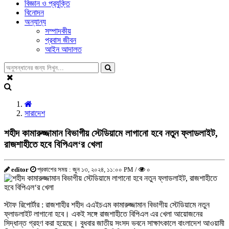
বিজ্ঞান ও প্রযুক্তি
বিনোদন
অন্যান্য
সম্পাদকীয়
প্রবাস জীবন
আইন আদালত
সারাদেশ
শহীদ কামারুজ্জামান বিভাগীয় স্টেডিয়ামে লাগানো হবে নতুন ফ্লাডলাইট,
রাজশাহীতে হবে বিপিএল‘র খেলা
editor
প্রকাশের সময় : জুন ১৩, ২০২৪, ১১:০০ PM /
০
স্টাফ রিপোর্টার : রাজশাহীর শহীদ এএইচএম কামারুজ্জামান বিভাগীয় স্টেডিয়ামে নতুন
ফ্লাডলাইট লাগানো হবে। একই সঙ্গে রাজশাহীতে বিপিএল এর খেলা আয়োজনের
সিদ্ধান্ত গ্রহণ করা হয়েছে। বুধবার জাতীয় সংসদ ভবনে সাক্ষাৎকালে বাংলাদেশ আওয়ামী