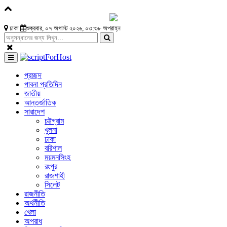
ঢাকা
শুক্রবার, ০৭ অগাস্ট ২০২৬, ০৩:৩৮ অপরাহ্ন
প্রচ্ছদ
পাবনা প্রতিদিন
জাতীয়
আন্তর্জাতিক
সারাদেশ
চট্টগ্রাম
খুলনা
ঢাকা
বরিশাল
ময়মনসিংহ
রংপুর
রাজশাহী
সিলেট
রাজনীতি
অর্থনীতি
খেলা
অপরাধ