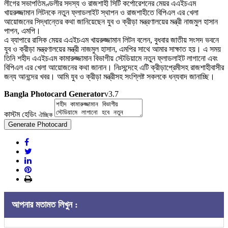
লীগের সভাপতিমণ্ডলীর সদস্য ও রাজশাহী সিটি কর্পোরেশনের মেয়র এএইচএম
খায়রুজ্জামান লিটনকে নতুন ফ্লাডলাইট স্থাপন ও রাজশাহীতে বিপিএল এর খেলা
আয়োজনের সিদ্ধান্তের কথা জানিয়েছেন যুব ও ক্রীড়া মন্ত্রণালয়ের মন্ত্রী নাজমুল হাসান
পাপন, এমপি।
এ ব্যাপারে রাসিক মেয়র এএইচএম খায়রুজ্জামান লিটন বলেন, বুধবার জাতীয় সংসদ ভবনে
যুব ও ক্রীড়া মন্ত্রণালয়ের মন্ত্রী নাজমুল হাসান, এমপির সাথে আমার সাক্ষাত হয়। এ সময়
তিনি শহীদ এএইচএম কামারুজ্জামান বিভাগীয় স্টেডিয়ামে নতুন ফ্লাডলাইট লাগানো এবং
বিপিএল এর খেলা আয়োজনের কথা জানান। নিঃসন্দেহে এটি ক্রীড়াপ্রেমীসহ রাজশাহীবাসীর
জন্য আনন্দের খবর। আমি যুব ও ক্রীড়া মন্ত্রীসহ সংশ্লিষ্ট সকলকে ধন্যবাদ জানাচ্ছি।
Bangla Photocard Generator
v3.7
কাস্টম হেডিং
ঐচ্ছিক
Generate Photocard
আপনার মতামত লিখুন :