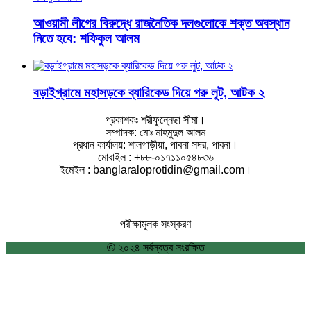
আওয়ামী লীগের বিরুদ্ধে রাজনৈতিক দলগুলোকে শক্ত অবস্থান
নিতে হবে: শফিকুল আলম
বড়াইগ্রামে মহাসড়কে ব্যারিকেড দিয়ে গরু লুট, আটক ২
প্রকাশকঃ শরীফুন্নেছা সীমা।
সম্পাদক: মোঃ মাহমুদুল আলম
প্রধান কার্যালয়: শালগাড়ীয়া, পাবনা সদর, পাবনা।
মোবাইল : +৮৮-০১৭১১০৫৪৮৩৬
ইমেইল : banglaraloprotidin@gmail.com।
পরীক্ষামুলক সংস্করণ
© ২০২৪ সর্বস্বত্ব সংরক্ষিত