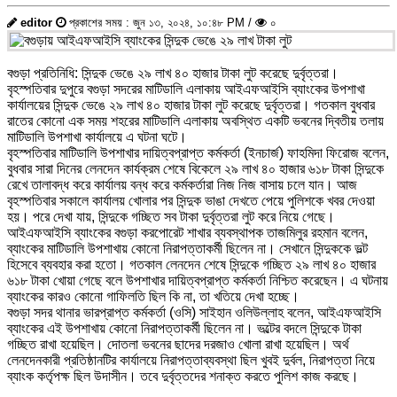
editor
প্রকাশের সময় : জুন ১৩, ২০২৪, ১০:৪৮ PM /
০
বগুড়া প্রতিনিধি: সিন্দুক ভেঙে ২৯ লাখ ৪০ হাজার টাকা লুট করেছে দুর্বৃত্তরা।
বৃহস্পতিবার দুপুরে বগুড়া সদরের মাটিডালি এলাকায় আইএফআইসি ব্যাংকের উপশাখা
কার্যালয়ের সিন্দুক ভেঙে ২৯ লাখ ৪০ হাজার টাকা লুট করেছে দুর্বৃত্তরা। গতকাল বুধবার
রাতের কোনো এক সময় শহরের মাটিডালি এলাকায় অবস্থিত একটি ভবনের দ্বিতীয় তলায়
মাটিডালি উপশাখা কার্যালয়ে এ ঘটনা ঘটে।
বৃহস্পতিবার মাটিডালি উপশাখার দায়িত্বপ্রাপ্ত কর্মকর্তা (ইনচার্জ) ফাহমিদা ফিরোজ বলেন,
বুধবার সারা দিনের লেনদেন কার্যক্রম শেষে বিকেলে ২৯ লাখ ৪০ হাজার ৬১৮ টাকা সিন্দুকে
রেখে তালাবদ্ধ করে কার্যালয় বন্ধ করে কর্মকর্তারা নিজ নিজ বাসায় চলে যান। আজ
বৃহস্পতিবার সকালে কার্যালয় খোলার পর সিন্দুক ভাঙা দেখতে পেয়ে পুলিশকে খবর দেওয়া
হয়। পরে দেখা যায়, সিন্দুকে গচ্ছিত সব টাকা দুর্বৃত্তরা লুট করে নিয়ে গেছে।
আইএফআইসি ব্যাংকের বগুড়া করপোরেট শাখার ব্যবস্থাপক তাজমিলুর রহমান বলেন,
ব্যাংকের মাটিডালি উপশাখায় কোনো নিরাপত্তাকর্মী ছিলেন না। সেখানে সিন্দুককে ভল্ট
হিসেবে ব্যবহার করা হতো। গতকাল লেনদেন শেষে সিন্দুকে গচ্ছিত ২৯ লাখ ৪০ হাজার
৬১৮ টাকা খোয়া গেছে বলে উপশাখার দায়িত্বপ্রাপ্ত কর্মকর্তা নিশ্চিত করেছেন। এ ঘটনায়
ব্যাংকের কারও কোনো গাফিলতি ছিল কি না, তা খতিয়ে দেখা হচ্ছে।
বগুড়া সদর থানার ভারপ্রাপ্ত কর্মকর্তা (ওসি) সাইহান ওলিউল্লাহ বলেন, আইএফআইসি
ব্যাংকের এই উপশাখায় কোনো নিরাপত্তাকর্মী ছিলেন না। ভল্টের বদলে সিন্দুকে টাকা
গচ্ছিত রাখা হয়েছিল। দোতলা ভবনের ছাদের দরজাও খোলা রাখা হয়েছিল। অর্থ
লেনদেনকারী প্রতিষ্ঠানটির কার্যালয়ে নিরাপত্তাব্যবস্থা ছিল খুবই দুর্বল, নিরাপত্তা নিয়ে
ব্যাংক কর্তৃপক্ষ ছিল উদাসীন। তবে দুর্বৃত্তদের শনাক্ত করতে পুলিশ কাজ করছে।