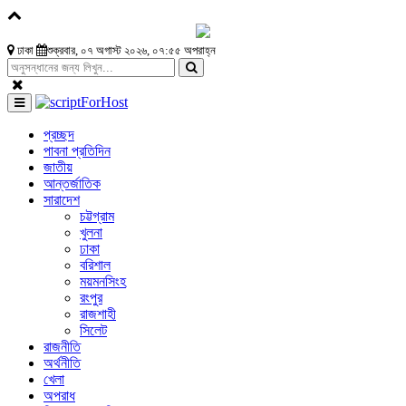
ঢাকা
শুক্রবার, ০৭ অগাস্ট ২০২৬, ০৭:৫৫ অপরাহ্ন
প্রচ্ছদ
পাবনা প্রতিদিন
জাতীয়
আন্তর্জাতিক
সারাদেশ
চট্টগ্রাম
খুলনা
ঢাকা
বরিশাল
ময়মনসিংহ
রংপুর
রাজশাহী
সিলেট
রাজনীতি
অর্থনীতি
খেলা
অপরাধ