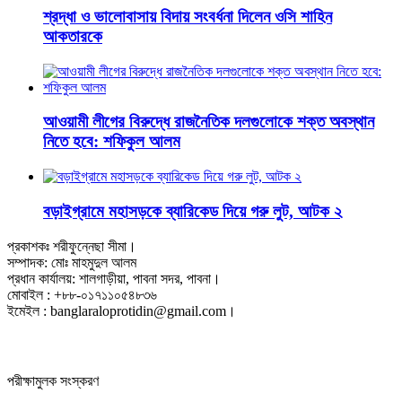
শ্রদ্ধা ও ভালোবাসায় বিদায় সংবর্ধনা দিলেন ওসি শাহিন
আকতারকে
আওয়ামী লীগের বিরুদ্ধে রাজনৈতিক দলগুলোকে শক্ত অবস্থান
নিতে হবে: শফিকুল আলম
বড়াইগ্রামে মহাসড়কে ব্যারিকেড দিয়ে গরু লুট, আটক ২
প্রকাশকঃ শরীফুন্নেছা সীমা।
সম্পাদক: মোঃ মাহমুদুল আলম
প্রধান কার্যালয়: শালগাড়ীয়া, পাবনা সদর, পাবনা।
মোবাইল : +৮৮-০১৭১১০৫৪৮৩৬
ইমেইল : banglaraloprotidin@gmail.com।
পরীক্ষামুলক সংস্করণ