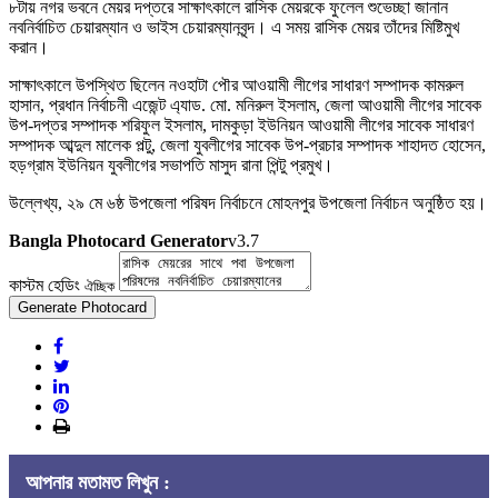
৮টায় নগর ভবনে মেয়র দপ্তরে সাক্ষাৎকালে রাসিক মেয়রকে ফুলেল শুভেচ্ছা জানান
নবনির্বাচিত চেয়ারম্যান ও ভাইস চেয়ারম্যানবৃন্দ। এ সময় রাসিক মেয়র তাঁদের মিষ্টিমুখ
করান।
সাক্ষাৎকালে উপস্থিত ছিলেন নওহাটা পৌর আওয়ামী লীগের সাধারণ সম্পাদক কামরুল
হাসান, প্রধান নির্বাচনী এজেন্ট এ্যাড. মো. মনিরুল ইসলাম, জেলা আওয়ামী লীগের সাবেক
উপ-দপ্তর সম্পাদক শরিফুল ইসলাম, দামকুড়া ইউনিয়ন আওয়ামী লীগের সাবেক সাধারণ
সম্পাদক আব্দুল মালেক পল্টু, জেলা যুবলীগের সাবেক উপ-প্রচার সম্পাদক শাহাদত হোসেন,
হড়গ্রাম ইউনিয়ন যুবলীগের সভাপতি মাসুদ রানা পিন্টু প্রমুখ।
উল্লেখ্য, ২৯ মে ৬ষ্ঠ উপজেলা পরিষদ নির্বাচনে মোহনপুর উপজেলা নির্বাচন অনুষ্ঠিত হয়।
Bangla Photocard Generator
v3.7
কাস্টম হেডিং
ঐচ্ছিক
Generate Photocard
আপনার মতামত লিখুন :