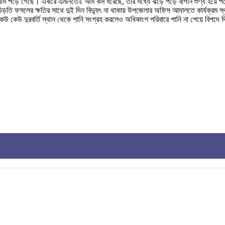
ের আম পড়ে গেছে। এবারে এমনিতেই আম কম ধরেছে, তার মধ্যে ঝড়ে পড়ে বাগান শুণ্য হয়ে পড়
সহ উড়তি ফসলের ক্ষতির সাথে দুই দিন বিদ্যুৎ না থাকায় উপজেলার অফিস আদালতে কার্যক
 কেউ কেউ দুরবর্তি স্থান থেকে পানি সংগ্রহ করলেও অধিকাংশ পরিবারে পানি না পেয়ে বিপদে