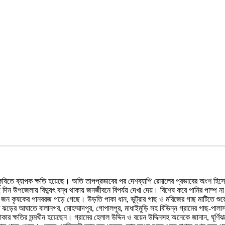
ৃষিতে ব্যাপক ক্ষতি হয়েছে। অতি তাপপ্রভাবের পর দেশব্যাপি রেমালের প্রভাবের অংশ হিসেবে গ
 দিন উপজেলায় বিদ্যুৎ বন্ধ থাকায় জনজীবনে বিপর্যয় দেখা দেয়। বিশেষ করে পানির পাম্প না চ
২০ জন কৃষকের পানবরজ পড়ে গেছে। উড়তি পাকা ধান, ভূট্রার গাছ ও মরিজের গাছ মাটিতে শুয়
াতে ঝড়ের আঘাতে বালানগর, মোহম্মাদপুর, গোপালপুর, মাধাইমুড়ি সহ বিভিন্ন গ্রামের গাছ-পা
কার ক্ষতির সন্মখীন হয়েছেন। গ্রামের হেলাল উদ্দিন ও বয়েন উদ্দিনসহ অনেকে জানান, ঘূর্