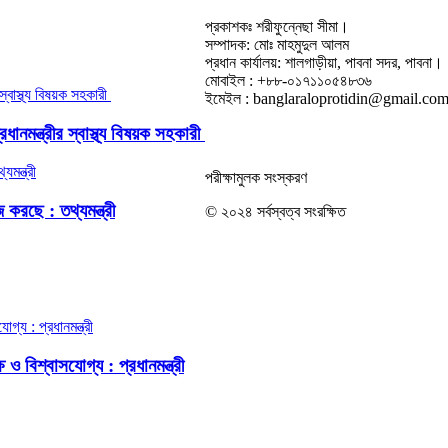
প্রকাশকঃ শরীফুন্নেছা সীমা।
সম্পাদক: মোঃ মাহমুদুল আলম
প্রধান কার্যালয়: শালগাড়ীয়া, পাবনা সদর, পাবনা।
মোবাইল : +৮৮-০১৭১১০৫৪৮৩৬
ইমেইল : banglaraloprotidin@gmail.co
নমন্ত্রীর স্বাস্থ্য বিষয়ক সহকারী
পরীক্ষামুলক সংস্করণ
করছে : তথ্যমন্ত্রী
© ২০২৪ সর্বস্বত্ব সংরক্ষিত
ও বিশ্বাসযোগ্য : প্রধানমন্ত্রী