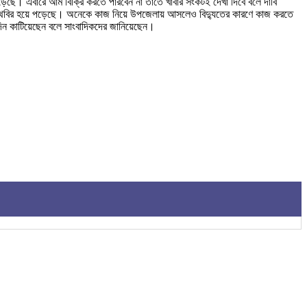
েছে। এবারে আম বিক্রি করতে পারবেন না তাতে খাবার সংকটই দেখা দিবে বলে দাবি
্রম স্থবির হয়ে পড়েছে। অনেকে কাজ নিয়ে উপজেলায় আসলেও বিদ্যুতের কারণে কাজ করতে
 দিন কাটিয়েছেন বলে সাংবাদিকদের জানিয়েছেন।