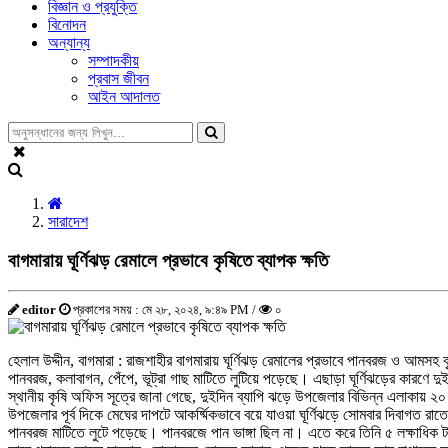
বিজ্ঞান ও প্রযুক্তি
বিনোদন
অন্যান্য
সম্পাদকীয়
প্রবাস জীবন
আইন আদালত
সারাদেশ
বাগমারায় ঘূর্ণিঝড় রেমালে প্রভাবে কৃষিতে ব্যাপক ক্ষতি
editor
প্রকাশের সময় : মে ২৮, ২০২৪, ৯:৪৯ PM /
০
হেলাল উদ্দীন, বাগমারা : রাজশাহীর বাগমারায় ঘূর্ণিঝড় রেমালের প্রভাবে পানবরজ ও আমসহ ক
পানবরজ, কলাবাগন, পেঁপে, ভূট্রা গাছ মাটিতে লুটিয়ে পড়েছে। এছাড়া ঘূর্ণিঝড়ের কারণে দুই
স্থানীয় কৃষি অফিস সূত্রে জানা গেছে, দুইদিন ব্যাপি ঝড়ে উপজেলার বিভিন্ন এলাকায় 
উপজেলার পূর্ব দিকে মেঘের দাপটে আকর্ষ্মিকভাবে বয়ে যাওয়া ঘূর্ণিঝড়ে সোমবার দিবাগত র
পানবরজ মাটিতে লুটে পড়েছে। পানবরজে পান ভাঙ্গা ছিল না। এতে করে তিনি ৫ লক্ষাধিক টা