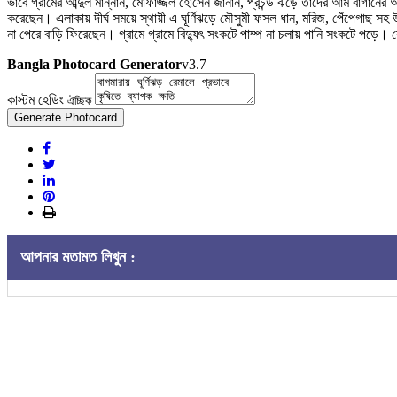
ভাবে গ্রামের আব্দুল মান্নান, মোফাজ্জল হোসেন জানান, প্রচন্ড ঝড়ে তাদের আম বাগান
করেছেন। এলাকায় দীর্ঘ সময়ে স্থায়ী এ ঘূর্ণিঝড়ে মৌসুমী ফসল ধান, মরিজ, পেঁপেগাছ 
না পেরে বাড়ি ফিরেছেন। গ্রামে গ্রামে বিদ্যুৎ সংকটে পাম্প না চলায় পানি সংকটে পড়ে।
Bangla Photocard Generator
v3.7
কাস্টম হেডিং
ঐচ্ছিক
Generate Photocard
আপনার মতামত লিখুন :