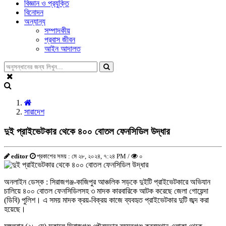
বিজ্ঞান ও প্রযুক্তি
বিনোদন
অন্যান্য
সম্পাদকীয়
প্রবাস জীবন
আইন আদালত
সারাদেশ
দুই প্রাইভেটকার থেকে ৪০০ বোতল ফেনসিডিল উদ্ধার
editor
প্রকাশের সময় : মে ২৮, ২০২৪, ৭:২৪ PM /
০
অনলাইন ডেস্ক : সিরাজগঞ্জ-কাজিপুর আঞ্চলিক সড়কে দুইটি প্রাইভেটকারে অভিযান
চালিয়ে ৪০০ বোতল ফেনসিডিলসহ ৩ মাদক কারবারিকে আটক করেছে জেলা গোয়েন্দা
(ডিবি) পুলিশ। এ সময় মাদক ক্রয়-বিক্রয় কাজে ব্যবহৃত প্রাইভেটকার দুটি জব্দ করা
হয়েছে।