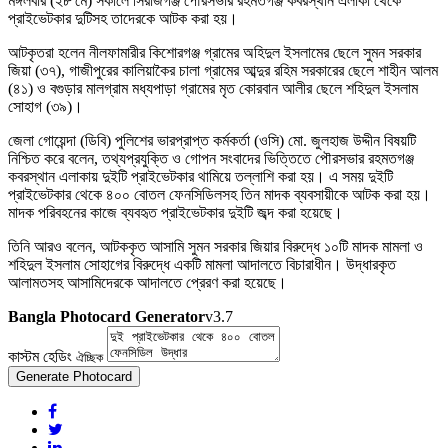
মঙ্গলবার (২৮ মে) সকালে সিরাজগঞ্জ পৌরসভার রহমতগঞ্জ কবরস্থান এলাকা থেকে
প্রাইভেটকার দুটিসহ তাদেরকে আটক করা হয়।
আটকৃতরা হলেন নীলফামারীর কিশোরগঞ্জ গ্রামের অহিদুল ইসলামের ছেলে সুমন সরকার
জিয়া (৩৭), গাজীপুরের কালিয়াকৈর চালা গ্রামের আব্দুর রহিম সরকারের ছেলে শাহীন আলম
(৪১) ও বগুড়ার মালগ্রাম মধ্যপাড়া গ্রামের মৃত কোরবান আলীর ছেলে শহিদুল ইসলাম
সোহাগ (৩৯)।
জেলা গোয়েন্দা (ডিবি) পুলিশের ভারপ্রাপ্ত কর্মকর্তা (ওসি) মো. জুলহাজ উদ্দীন বিষয়টি
নিশ্চিত করে বলেন, তথ্যপ্রযুক্তি ও গোপন সংবাদের ভিত্তিতে পৌরসভার রহমতগঞ্জ
কবরস্থান এলাকায় দুইটি প্রাইভেটকার থামিয়ে তল্লাশি করা হয়। এ সময় দুইটি
প্রাইভেটকার থেকে ৪০০ বোতল ফেনসিডিলসহ তিন মাদক ব্যবসায়ীকে আটক করা হয়।
মাদক পরিবহনের কাজে ব্যবহৃত প্রাইভেটকার দুইটি জব্দ করা হয়েছে।
তিনি আরও বলেন, আটককৃত আসামি সুমন সরকার জিয়ার বিরুদ্ধে ১০টি মাদক মামলা ও
শহিদুল ইসলাম সোহাগের বিরুদ্ধে একটি মামলা আদালতে বিচারাধীন। উদ্ধারকৃত
আলামতসহ আসামিদেরকে আদালতে প্রেরণ করা হয়েছে।
Bangla Photocard Generator
v3.7
কাস্টম হেডিং
ঐচ্ছিক
Generate Photocard