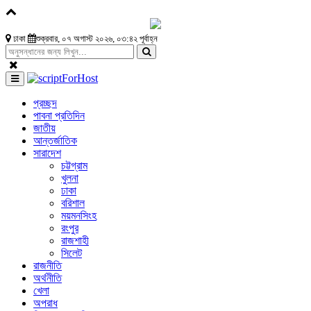
ঢাকা
শুক্রবার, ০৭ অগাস্ট ২০২৬, ০৩:৪২ পূর্বাহ্ন
প্রচ্ছদ
পাবনা প্রতিদিন
জাতীয়
আন্তর্জাতিক
সারাদেশ
চট্টগ্রাম
খুলনা
ঢাকা
বরিশাল
ময়মনসিংহ
রংপুর
রাজশাহী
সিলেট
রাজনীতি
অর্থনীতি
খেলা
অপরাধ