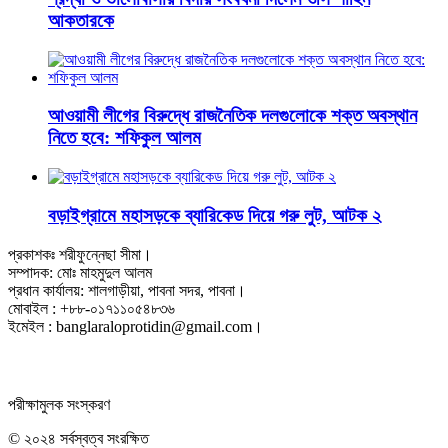
আকতারকে
আওয়ামী লীগের বিরুদ্ধে রাজনৈতিক দলগুলোকে শক্ত অবস্থান
নিতে হবে: শফিকুল আলম
বড়াইগ্রামে মহাসড়কে ব্যারিকেড দিয়ে গরু লুট, আটক ২
প্রকাশকঃ শরীফুন্নেছা সীমা।
সম্পাদক: মোঃ মাহমুদুল আলম
প্রধান কার্যালয়: শালগাড়ীয়া, পাবনা সদর, পাবনা।
মোবাইল : +৮৮-০১৭১১০৫৪৮৩৬
ইমেইল : banglaraloprotidin@gmail.com।
পরীক্ষামুলক সংস্করণ
© ২০২৪ সর্বস্বত্ব সংরক্ষিত