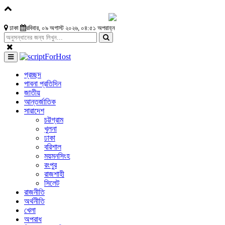
ঢাকা
রবিবার, ০৯ অগাস্ট ২০২৬, ০৪:৫১ অপরাহ্ন
প্রচ্ছদ
পাবনা প্রতিদিন
জাতীয়
আন্তর্জাতিক
সারাদেশ
চট্টগ্রাম
খুলনা
ঢাকা
বরিশাল
ময়মনসিংহ
রংপুর
রাজশাহী
সিলেট
রাজনীতি
অর্থনীতি
খেলা
অপরাধ