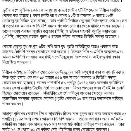
কর্মকর্তা) রুবেল হোসাইনের পাঠানো এক সংবাদ বিজ্ঞপ্তিতে এ তথ্য জানানো হয়েছে।
তৃতীয় ধাপে ঘূর্ণিঝড় রেমাল ও অন্যান্য কারণে মোট ২২টি উপজেলায় নির্বাচন স্থগিত
ঘোষণা করা হয়েছে। ফলে চলতি ধাপে দেশের ৯০টি উপজেলায় ৮ হাজার ৫৫টি
ভোটকেন্দ্রে নির্বাচন হতে যাচ্ছে। আর প্রতিটি নির্বাচন কেন্দ্রের নিরাপত্তায় মোট ১৩ জন
বা ততোধিক আনসার ও ভিডিপি সদস্য গতকাল সোমবার থেকে দায়িত্ব পালন করছেন।
তাদের মধ্যে একজন প্লাটুন কমান্ডার (পিসি) ও দুইজন সহকারী প্লাটুন কমান্ডারের
(এপিসি) নেতৃত্বে চারজন পুরুষ ও চারজন মহিলা আনসার-ভিডিপি সদস্য রয়েছেন।
কোনো কেন্দ্রে বুথ সংখ্যা ৬টির বেশি হলে বুথ প্রতি অতিরিক্ত আরও একজন করে
আনসার-ভিডিপি সদস্য মোতায়েন করা হয়েছে। তিনজন পিসি ও এপিসি অস্ত্রসহ এবং
আনসার-ভিডিপি সদস্যরা অস্ত্রবিহীন ভোটকেন্দ্রের নিরাপত্তা ও আইনশৃঙ্খলা রক্ষায়
নিয়োজিত থাকবেন।
নির্বাচন কমিশনের নির্দেশনা মোতাবেক ভোটকেন্দ্রের আইন-শৃঙ্খলা রক্ষা ও ব্যালট বাক্সের
নিরাপত্তা রক্ষায় এক লাখ ৩৫ হাজার ৫৫৬ জন সাধারণ আনসার ও ভিডিপি সদস্য
মোতায়েন করা হয়েছে। তাদের পাশাপাশি ৫৯ প্লাটুন (১৭৪২ জন) আনসার ব্যাটালিয়ন
সদস্য জেলা ম্যাজিস্ট্রেটের নির্দেশনা মোতাবেক দায়িত্ব পালনের জন্য স্ট্রাইকিং ফোর্স
হিসেবে মোতায়েন রয়েছেন। স্ট্রাইকিং ফোর্সে দায়িত্ব পালনের ক্ষেত্রে আনসার
ব্যাটালিয়ন সদস্যরা ন্যূনতম সেকশন (প্রতি সেকশন ১০ জন করে) ফরমেশনে দায়িত্ব
পালন করবেন।
তাছাড়া পুলিশের মোবাইল টিম বা স্ট্রাইকিং টিমের সঙ্গে যুক্ত হয়ে কাজ করছেন প্রায় ৬১
প্লাটুন (১৮৪০ জন) সশস্ত্র আনসার ভিডিপি সদস্য। তাদের তদারকির জন্য কর্মকর্তা-
কর্মচারীসহ আরও এক হাজার ৭২৩ জন সদস্য মাঠ পর্যায়ে দায়িত্ব পালন করছেন। তারা
সবাই ২৭ মে থেকে ৩১ মে পর্যন্ত মোট পাঁচদিনের জন্য মোতায়েন থাকবেন।