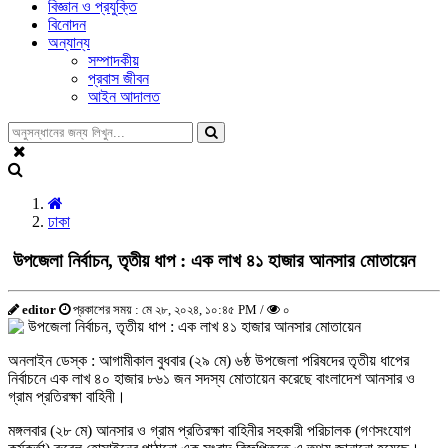
বিজ্ঞান ও প্রযুক্তি
বিনোদন
অন্যান্য
সম্পাদকীয়
প্রবাস জীবন
আইন আদালত
ঢাকা
উপজেলা নির্বাচন, তৃতীয় ধাপ : এক লাখ ৪১ হাজার আনসার মোতায়েন
editor
প্রকাশের সময় : মে ২৮, ২০২৪, ১০:৪৫ PM /
০
অনলাইন ডেস্ক : আগামীকাল বুধবার (২৯ মে) ৬ষ্ঠ উপজেলা পরিষদের তৃতীয় ধাপের
নির্বাচনে এক লাখ ৪০ হাজার ৮৬১ জন সদস্য মোতায়েন করেছে বাংলাদেশ আনসার ও
গ্রাম প্রতিরক্ষা বাহিনী।
মঙ্গলবার (২৮ মে) আনসার ও গ্রাম প্রতিরক্ষা বাহিনীর সহকারী পরিচালক (গণসংযোগ