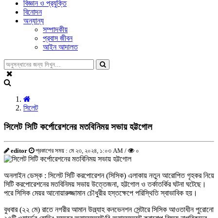
বিজ্ঞান ও প্রযুক্তি
বিনোদন
অন্যান্য
সম্পাদকীয়
প্রবাস জীবন
আইন আদালত
সিলেট
সিলেট সিটি কর্পোরেশনের মতবিনিময় সভায় হট্টগোল
editor
প্রকাশের সময় : মে ২৩, ২০২৪, ১:০৩ AM /
০
অনলাইন ডেস্ক : সিলেট সিটি করপোরেশন (সিসিক) এলাকায় নতুন আরোপিত গৃহকর নিয়ে
সিটি করপোরেশনের মতবিনিময় সভায় উত্তেজনা, হট্টগোল ও তর্কাতর্কির ঘটনা ঘটেছে।
পরে সিসিক মেয়র আনোয়ারুজ্জামান চৌধুরীর হস্তক্ষেপে পরিস্থিতি স্বাভাবিক হয়।
বুধবার (২২ মে) রাতে নগরীর আমান উল্ল্যাহ কনভেনশন সেন্টারে সিসিক আওতাধীন পুরোনো