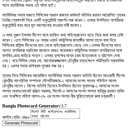
২৭টি ওয়ার্ডের হোল্ডিং সমূহের অ্যাসেসমেন্ট/রি-অ্যাসেসমেন্ট করারোপ বিষয়ে নাগরিকদের
সাথে মতবিনিময় সভায় এই ঘটনা ঘটে।
মতবিনিময় সভার শুরুতে সিসিকের প্রধান রাজস্ব কর্মকর্তা মতিউর রহমান আরোপিত গৃহকর
তৈরির প্রেক্ষাপট নিয়ে একটি ডকুমেন্টারি প্রদর্শন শুরু করেন। এসময় উপস্থিত নাগরিকরা
ডকুমেন্টারি বন্ধ করে মূল আলোচনায় যাওয়ার দাবী জানান।
এ সময় নুরুল ইসলাম দীনেশ নামে ব্যক্তি কথা মাইক্রোফোন হাতে নিয়ে কথা বলার চেষ্টা
করেন। এতে সিসিকের ৩৫ নম্বর ওয়ার্ড কাউন্সিলর জাহাঙ্গীর আলম তাকে বাধা দিয়ে
সিসিকের বাসিন্দা দীনেশের হাত থেকে মাইক্রোফোন কেড়ে নেন।এসময় দীনেশের সাথে
আগত নাগরিকরা প্রতিবাদ জানালে আরও কয়েকজন কাউন্সিলর সাধারণ নাগরিকদের সঙ্গে
বাগবিতণ্ডায় জড়িয়ে পড়েন। এসময় দুপক্ষের মধ্যে চরম উত্তেজনা ও হট্টগোল দেখা
দেয়। পরে সিসিক মেয়র মো. আনোয়ারুজ্জামান চৌধুরীর হস্তক্ষেপে পরিস্থিতি স্বাভাবিক
হয়। এরপর সভার কার্যক্রম পুনরায় শুরু হয়।
গৃহকর নিয়ে সিসিকের আয়োজিত মতবিনিময় সভায় প্রধান অতিথি ছিলেন আওয়ামী লীগের
কেন্দ্রীয় সাংগঠনিক সম্পাদক মৌলভীবাজার-২ আসনের সংসদ সদস্য শফিউল আলম
চৌধুরীর নাদেল। বিশেষ অতিথি হিসেবে উপস্থিত ছিলেন সুনামগঞ্জ-১ আসনের সংসদ
সদস্য অ্যাডভোকেট রঞ্জিত সরকার, সিলেট-৩ আসনের সংসদ সদস্য হাবিবুর রহমান হাবিব
এবং সংরক্ষিত মহিলা আসন-৩৯ এর সংসদ সদস্য বীর মুক্তিযোদ্ধা রুমা চক্রবর্তী।
Bangla Photocard Generator
v3.7
কাস্টম হেডিং
ঐচ্ছিক
Generate Photocard