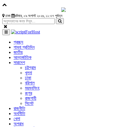
ঢাকা
রবিবার, ০৯ অগাস্ট ২০২৬, ১১:৩৭ পূর্বাহ্ন
প্রচ্ছদ
পাবনা প্রতিদিন
জাতীয়
আন্তর্জাতিক
সারাদেশ
চট্টগ্রাম
খুলনা
ঢাকা
বরিশাল
ময়মনসিংহ
রংপুর
রাজশাহী
সিলেট
রাজনীতি
অর্থনীতি
খেলা
অপরাধ