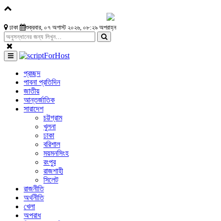
ঢাকা
শুক্রবার, ০৭ অগাস্ট ২০২৬, ০৮:২৯ অপরাহ্ন
প্রচ্ছদ
পাবনা প্রতিদিন
জাতীয়
আন্তর্জাতিক
সারাদেশ
চট্টগ্রাম
খুলনা
ঢাকা
বরিশাল
ময়মনসিংহ
রংপুর
রাজশাহী
সিলেট
রাজনীতি
অর্থনীতি
খেলা
অপরাধ