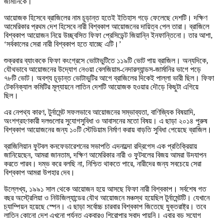
জার্মানিকে।
আয়োজক হিসেবে ব্রাজিলের নাম চূড়ান্ত হতেই ইতিহাস গড়ে ফেলেছে দেশটি। দক্ষিণ
আমেরিকার প্রথম দেশ হিসেবে নারী বিশ্বকাপ আয়োজনের দায়িত্ব পেল তারা। ব্রাজিলে
বিশ্বকাপ আয়োজন নিয়ে উচ্ছ্বসিত ফিফা প্রেসিডেন্ট জিয়ান্নি ইনফান্তিনো। তার আশা,
‘সর্বকালের সেরা নারী বিশ্বকাপ হতে যাচ্ছে এটি।’
শুক্রবার ব্যাংককে ফিফা কংগ্রেসে ভোটাভুটিতে ১১৯টি ভোট পায় ব্রাজিল। অন্যদিকে,
যৌথভাবে আয়োজনের উদ্যোগ নেওয়া বেলজিয়াম-নেদারল্যান্ডস-জার্মানির ভাগে পড়ে
৭৮টি ভোট। অবশ্য চূড়ান্ত ভোটাভুটির আগে ব্রাজিলের দিকেই পাল্লা ভারী ছিল। ফিফা
টেকনিক্যাল কমিটির মূল্যায়নে লাতিন দেশটি আয়োজক হওয়ার দৌড়ে কিছুটা এগিয়ে
ছিল।
এর নেপথ্য কারণ, টুর্নামেন্ট সফলভাবে আয়োজনের সম্ভাব্যতা, বাণিজ্যিক বিষয়াদি,
অংশগ্রহণকারী দলগুলোর সুযোগসুবিধা ও আবাসনের মতো বিষয়। এ ছাড়া ২০১৪ পুরুষ
বিশ্বকাপ আয়োজনের জন্য ১০টি স্টেডিয়াম নির্মাণ করায় বাড়তি সুবিধা পেয়েছে ব্রাজিল।
ব্রাজিলিয়ান ফুটবল কনফেডারেশনের সভাপতি এদনাল্দো রদ্রিগেস এক প্রতিক্রিয়ায়
জানিয়েছেন, আমরা জানতাম, দক্ষিণ আমেরিকার নারী ও ফুটবলের বিজয় আমরা উদযাপন
করতে পারব। দম্ভ করে বলছি না, নিশ্চিত থাকতে পারে, নারীদের জন্য সবচেয়ে সেরা
বিশ্বকাপ আমরা উপহার দেব।
উল্লেখ্য, ১৯৯১ সাল থেকে আয়োজন হয়ে আসছে ফিফা নারী বিশ্বকাপ। সর্বশেষ গত
বছর অস্ট্রেলিয়া ও নিউজিল্যান্ডের যৌথ আয়োজনে মঞ্চস্থ হয়েছিল টুর্নামেন্টটি। যেখানে
চ্যাম্পিয়ন হয়েছে স্পেন। এ ছাড়া সর্বোচ্চ চারবার বিশ্বকাপ জিতেছে যুক্তরাষ্ট্র। তবে
লাতিন কোনো দেশ এখনো পর্যন্ত একবারও শিরোপার স্বাদ পায়নি। এবার বড় সুযোগ