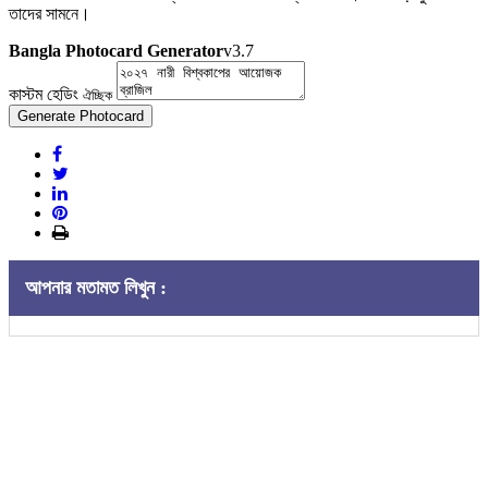
তাদের সামনে।
Bangla Photocard Generator
v3.7
কাস্টম হেডিং
ঐচ্ছিক
Generate Photocard
আপনার মতামত লিখুন :