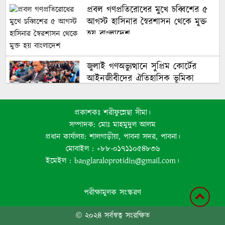
প্রবল গণপ্রতিরোধের মুখে চব্বিশের ৫
আগস্ট হাসিনার স্বৈরশাসন থেকে মুক্ত
হয় বাংলাদেশ
জুলাই গণঅভ্যুত্থানে সুপ্রিম কোর্টের
আইনজীবীদের ঐতিহাসিক ভূমিকা
প্রকাশকঃ শরীফুন্নেছা সীমা।
জনপ্রত্যাশা পূরণে সমঝোতার ভিত্তিতে
সম্পাদক: মোঃ মাহমুদুল আলম
সংবিধান সংশোধন করা হবে : স্বরাষ্ট্রমন্ত্রী
প্রধান কার্যালয়: শালগাড়ীয়া, পাবনা সদর, পাবনা।
মোবাইল : +৮৮-০১৭১১০৫৪৮৩৬
ইমেইল : banglaraloprotidin@gmail.com।
কৃষিসহ বিভিন্ন খাতে যুক্তরাষ্ট্রকে
বিনিয়োগের আহ্বান প্রধানমন্ত্রীর
পরীক্ষামুলক সংস্করণ
© ২০২৪ সর্বস্বত্ব সংরক্ষিত
বর্তমান সংসদের দিকে তাকিয়ে আছে