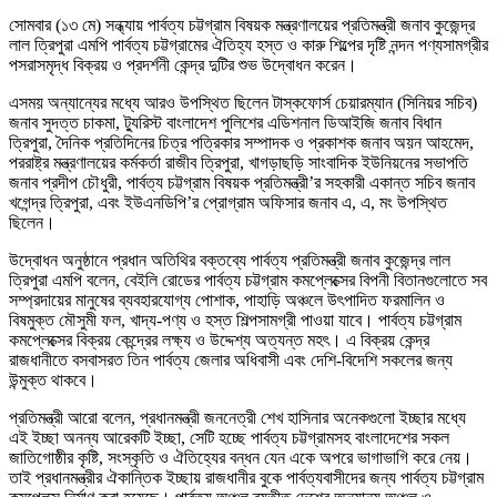
সোমবার (১৩ মে) সন্ধ্যায় পার্বত্য চট্টগ্রাম বিষয়ক মন্ত্রণালয়ের প্রতিমন্ত্রী জনাব কুজেন্দ্র
লাল ত্রিপুরা এমপি পার্বত্য চট্টগ্রামের ঐতিহ্য হস্ত ও কারু শিল্পের দৃষ্টি নন্দন পণ্যসামগ্রীর
পসরাসমৃদ্ধ বিক্রয় ও প্রদর্শনী কেন্দ্র দুটির শুভ উদ্বোধন করেন।
এসময় অন্যান্যের মধ্যে আরও উপস্থিত ছিলেন টাস্কফোর্স চেয়ারম্যান (সিনিয়র সচিব)
জনাব সুদত্ত চাকমা, ট্যুরিস্ট বাংলাদেশ পুলিশের এডিশনাল ডিআইজি জনাব বিধান
ত্রিপুরা, দৈনিক প্রতিদিনের চিত্র পত্রিকার সম্পাদক ও প্রকাশক জনাব অয়ন আহমেদ,
পররাষ্ট্র মন্ত্রণালয়ের কর্মকর্তা রাজীব ত্রিপুরা, খাগড়াছড়ি সাংবাদিক ইউনিয়নের সভাপতি
জনাব প্রদীপ চৌধুরী, পার্বত্য চট্টগ্রাম বিষয়ক প্রতিমন্ত্রী’র সহকারী একান্ত সচিব জনাব
খগেন্দ্র ত্রিপুরা, এবং ইউএনডিপি’র প্রোগ্রাম অফিসার জনাব এ, এ, মং উপস্থিত
ছিলেন।
উদ্বোধন অনুষ্ঠানে প্রধান অতিথির বক্তব্যে পার্বত্য প্রতিমন্ত্রী জনাব কুজেন্দ্র লাল
ত্রিপুরা এমপি বলেন, বেইলি রোডের পার্বত্য চট্টগ্রাম কমপ্লেক্সের বিপনী বিতানগুলোতে সব
সম্প্রদায়ের মানুষের ব্যবহারযোগ্য পোশাক, পাহাড়ি অঞ্চলে উৎপাদিত ফরমালিন ও
বিষমুক্ত মৌসুমী ফল, খাদ্য-পণ্য ও হস্ত শিল্পসামগ্রী পাওয়া যাবে। পার্বত্য চট্টগ্রাম
কমপ্লেক্সের বিক্রয় কেন্দ্রের লক্ষ্য ও উদ্দেশ্য অত্যন্ত মহৎ। এ বিক্রয় কেন্দ্র
রাজধানীতে বসবাসরত তিন পার্বত্য জেলার অধিবাসী এবং দেশি-বিদেশি সকলের জন্য
উন্মুক্ত থাকবে।
প্রতিমন্ত্রী আরো বলেন, প্রধানমন্ত্রী জননেত্রী শেখ হাসিনার অনেকগুলো ইচ্ছার মধ্যে
এই ইচ্ছা অনন্য আরেকটি ইচ্ছা, সেটি হচ্ছে পার্বত্য চট্টগ্রামসহ বাংলাদেশের সকল
জাতিগোষ্ঠীর কৃষ্টি, সংস্কৃতি ও ঐতিহ্যের বন্ধন যেন একে অপরে ভাগাভাগি করে নেয়।
তাই প্রধানমন্ত্রীর ঐকান্তিক ইচ্ছায় রাজধানীর বুকে পার্বত্যবাসীদের জন্য পার্বত্য চট্টগ্রাম