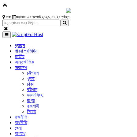
ঢাকা
শুক্রবার, ০৭ অগাস্ট ২০২৬, ০৪:২৭ পূর্বাহ্ন
প্রচ্ছদ
পাবনা প্রতিদিন
জাতীয়
আন্তর্জাতিক
সারাদেশ
চট্টগ্রাম
খুলনা
ঢাকা
বরিশাল
ময়মনসিংহ
রংপুর
রাজশাহী
সিলেট
রাজনীতি
অর্থনীতি
খেলা
অপরাধ