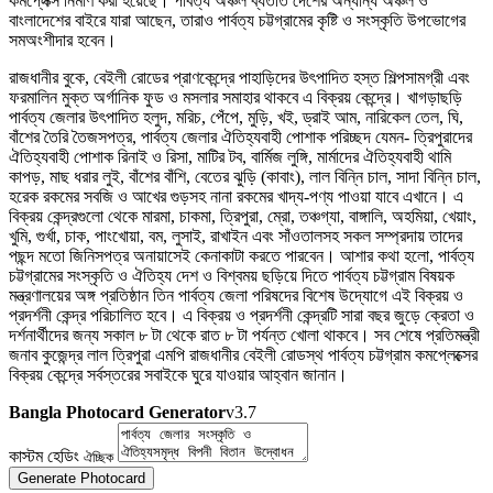
কমপ্লেক্স নির্মাণ করা হয়েছে। পার্বত্য অঞ্চল ব্যতীত দেশের অন্যান্য অঞ্চল ও
বাংলাদেশের বাইরে যারা আছেন, তারাও পার্বত্য চট্টগ্রামের কৃষ্টি ও সংস্কৃতি উপভোগের
সমঅংশীদার হবেন।
রাজধানীর বুকে, বেইলী রোডের প্রাণকেন্দ্রে পাহাড়িদের উৎপাদিত হস্ত শিল্পসামগ্রী এবং
ফরমালিন মুক্ত অর্গানিক ফুড ও মসলার সমাহার থাকবে এ বিক্রয় কেন্দ্রে। খাগড়াছড়ি
পার্বত্য জেলার উৎপাদিত হলুদ, মরিচ, পেঁপে, মুড়ি, খই, ড্রাই আম, নারিকেল তেল, ঘি,
বাঁশের তৈরি তৈজসপত্র, পার্বত্য জেলার ঐতিহ্যবাহী পোশাক পরিচ্ছদ যেমন- ত্রিপুরাদের
ঐতিহ্যবাহী পোশাক রিনাই ও রিসা, মাটির টব, বার্মিজ লুঙ্গি, মার্মাদের ঐতিহ্যবাহী থামি
কাপড়, মাছ ধরার লুই, বাঁশের বাঁশি, বেতের ঝুড়ি (কাবাং), লাল বিন্নি চাল, সাদা বিন্নি চাল,
হরেক রকমের সবজি ও আখের গুড়সহ নানা রকমের খাদ্য-পণ্য পাওয়া যাবে এখানে। এ
বিক্রয় কেন্দ্রগুলো থেকে মারমা, চাকমা, ত্রিপুরা, ম্রো, তঞ্চগ্যা, বাঙ্গালি, অহমিয়া, খেয়াং,
খুমি, গুর্খা, চাক, পাংখোয়া, বম, লুসাই, রাখাইন এবং সাঁওতালসহ সকল সম্প্রদায় তাদের
পছন্দ মতো জিনিসপত্র অনায়াসেই কেনাকাটা করতে পারবেন। আশার কথা হলো, পার্বত্য
চট্টগ্রামের সংস্কৃতি ও ঐতিহ্য দেশ ও বিশ্বময় ছড়িয়ে দিতে পার্বত্য চট্টগ্রাম বিষয়ক
মন্ত্রণালয়ের অঙ্গ প্রতিষ্ঠান তিন পার্বত্য জেলা পরিষদের বিশেষ উদ্যোগে এই বিক্রয় ও
প্রদর্শনী কেন্দ্র পরিচালিত হবে। এ বিক্রয় ও প্রদর্শনী কেন্দ্রটি সারা বছর জুড়ে ক্রেতা ও
দর্শনার্থীদের জন্য সকাল ৮ টা থেকে রাত ৮ টা পর্যন্ত খোলা থাকবে। সব শেষে প্রতিমন্ত্রী
জনাব কুজেন্দ্র লাল ত্রিপুরা এমপি রাজধানীর বেইলী রোডস্থ পার্বত্য চট্টগ্রাম কমপ্লেক্সের
বিক্রয় কেন্দ্রে সর্বস্তরের সবাইকে ঘুরে যাওয়ার আহ্বান জানান।
Bangla Photocard Generator
v3.7
কাস্টম হেডিং
ঐচ্ছিক
Generate Photocard