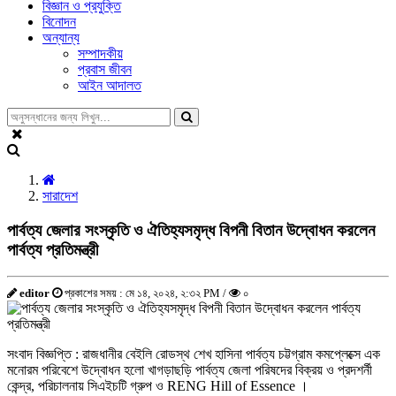
বিজ্ঞান ও প্রযুক্তি
বিনোদন
অন্যান্য
সম্পাদকীয়
প্রবাস জীবন
আইন আদালত
সারাদেশ
পার্বত্য জেলার সংস্কৃতি ও ঐতিহ্যসমৃদ্ধ বিপনী বিতান উদ্বোধন করলেন
পার্বত্য প্রতিমন্ত্রী
editor
প্রকাশের সময় : মে ১৪, ২০২৪, ২:৩২ PM /
০
সংবাদ বিজ্ঞপ্তি : রাজধানীর বেইলি রোডস্থ শেখ হাসিনা পার্বত্য চট্টগ্রাম কমপ্লেক্সে এক
মনোরম পরিবেশে উদ্বোধন হলো খাগড়াছড়ি পার্বত্য জেলা পরিষদের বিক্রয় ও প্রদশর্নী
কেন্দ্র, পরিচালনায় সিএইচটি গ্রুপ ও RENG Hill of Essence ।