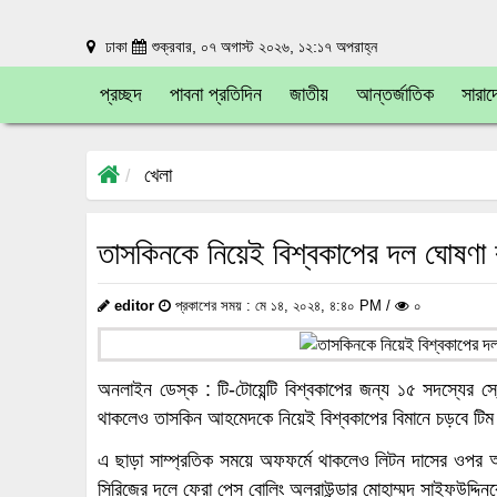
ঢাকা
শুক্রবার, ০৭ অগাস্ট ২০২৬, ১২:১৭ অপরাহ্ন
প্রচ্ছদ
পাবনা প্রতিদিন
জাতীয়
আন্তর্জাতিক
সারাদ
খেলা
তাসকিনকে নিয়েই বিশ্বকাপের দল ঘোষণা ব
editor
প্রকাশের সময় : মে ১৪, ২০২৪, ৪:৪০ PM /
০
অনলাইন ডেস্ক : টি-টোয়েন্টি বিশ্বকাপের জন্য ১৫ সদস্যের স
থাকলেও তাসকিন আহমেদকে নিয়েই বিশ্বকাপের বিমানে চড়বে টিম 
এ ছাড়া সাম্প্রতিক সময়ে অফফর্মে থাকলেও লিটন দাসের ওপর আ
সিরিজের দলে ফেরা পেস বোলিং অলরাউন্ডার মোহাম্মদ সাইফউদ্দিন