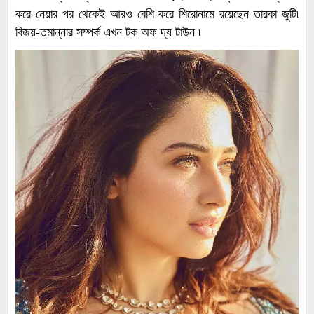
করে নেয়ার পর থেকেই আরও বেশি করে শিরোনামে রয়েছেন তারকা জুটি৷
বিজয়-তমান্নার সম্পর্ক এখন টক অফ দ্য টাউন ৷