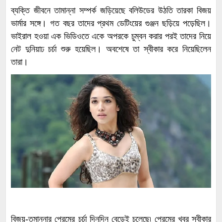
ব্যক্তি জীবনে তামান্না সম্পর্ক জড়িয়েছে বলিউডের উঠতি তারকা বিজয়
ভার্মার সঙ্গে। গত বছর তাদের প্রথম ডেটিংয়ের গুঞ্জন ছড়িয়ে পড়েছিল।
ভাইরাল হওয়া এক ভিডিওতে একে অপরকে চুম্বন করার পরই তাদের নিয়ে
নেট দুনিয়াঢ চর্চা শুরু হয়েছিল। অবশেষে তা স্বীকার করে নিয়েছিলেন
তারা।
বিজয়-তমান্নার প্রেমের চর্চা দিনদিন বেড়েই চলেছে৷ প্রেমের খবর স্বীকার