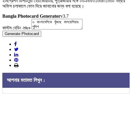
ইমিগ্রেশন ডিপার্টমেন্ট হেডকোয়ার্টার, পুত্রাজায়ার সঙ্গে ০৩-৮৮৮০১৩৩৮/১৩৩০ নম্বরে
অফিস চলাকালে ফোন দিয়ে জানানোর জন্য বলা হয়েছে।
Bangla Photocard Generator
v3.7
কাস্টম হেডিং
ঐচ্ছিক
Generate Photocard
আপনার মতামত লিখুন :