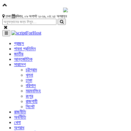
ঢাকা
রবিবার, ০৯ অগাস্ট ২০২৬, ০৪:২৫ অপরাহ্ন
প্রচ্ছদ
পাবনা প্রতিদিন
জাতীয়
আন্তর্জাতিক
সারাদেশ
চট্টগ্রাম
খুলনা
ঢাকা
বরিশাল
ময়মনসিংহ
রংপুর
রাজশাহী
সিলেট
রাজনীতি
অর্থনীতি
খেলা
অপরাধ