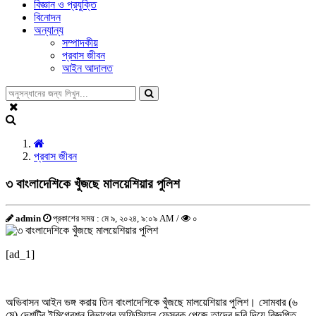
বিজ্ঞান ও প্রযুক্তি
বিনোদন
অন্যান্য
সম্পাদকীয়
প্রবাস জীবন
আইন আদালত
প্রবাস জীবন
৩ বাংলাদেশিকে খুঁজছে মালয়েশিয়ার পুলিশ
admin
প্রকাশের সময় : মে ৯, ২০২৪, ৯:০৯ AM /
০
[ad_1]
অভিবাসন আইন ভঙ্গ করায় তিন বাংলাদেশিকে খুঁজছে মালয়েশিয়ার পুলিশ। সোমবার (৬
মে) দেশটির ইমিগ্রেশন বিভাগের অফিসিয়াল ফেসবুক পেজে তাদের ছবি দিয়ে বিজ্ঞপ্তি