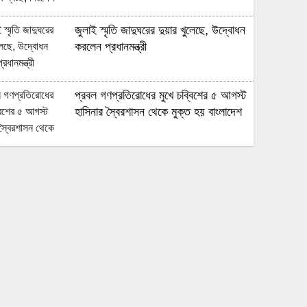
জুলাই স্মৃতি জাদুঘরের দুয়ার খুলেছে, উদ্বোধন
করলেন প্রধানমন্ত্রী
প্রবল গণপ্রতিরোধের মুখে চব্বিশের ৫ আগস্ট
হাসিনার স্বৈরশাসন থেকে মুক্ত হয় বাংলাদেশ
জুলাই গণঅভ্যুত্থানে সুপ্রিম কোর্টের
আইনজীবীদের ঐতিহাসিক ভূমিকা
জনপ্রত্যাশা পূরণে সমঝোতার ভিত্তিতে
সংবিধান সংশোধন করা হবে : স্বরাষ্ট্রমন্ত্রী
কৃষিসহ বিভিন্ন খাতে যুক্তরাষ্ট্রকে বিনিয়োগের