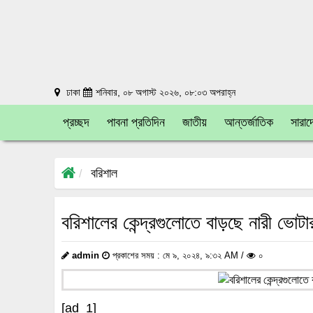
ঢাকা
শনিবার, ০৮ অগাস্ট ২০২৬, ০৮:০৩ অপরাহ্ন
প্রচ্ছদ
পাবনা প্রতিদিন
জাতীয়
আন্তর্জাতিক
সারাদ
বরিশাল
বরিশালের কেন্দ্রগুলোতে বাড়ছে নারী ভোটা
admin
প্রকাশের সময় : মে ৯, ২০২৪, ৯:৩২ AM /
০
[ad_1]