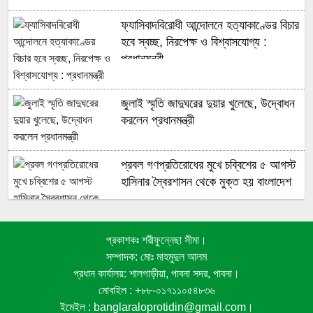
ফ্যাসিবাদবিরোধী আন্দোলনে হত্যাকাণ্ডের বিচার
হবে স্বচ্ছ, নিরপেক্ষ ও বিশ্বাসযোগ্য :
প্রধানমন্ত্রী
জুলাই স্মৃতি জাদুঘরের দুয়ার খুলেছে, উদ্বোধন
করলেন প্রধানমন্ত্রী
প্রবল গণপ্রতিরোধের মুখে চব্বিশের ৫ আগস্ট
হাসিনার স্বৈরশাসন থেকে মুক্ত হয় বাংলাদেশ
প্রকাশকঃ শরীফুন্নেছা সীমা।
জুলাই গণঅভ্যুত্থানে সুপ্রিম কোর্টের
সম্পাদক: মোঃ মাহমুদুল আলম
আইনজীবীদের ঐতিহাসিক ভূমিকা
প্রধান কার্যালয়: শালগাড়ীয়া, পাবনা সদর, পাবনা।
মোবাইল : +৮৮-০১৭১১০৫৪৮৩৬
ইমেইল : banglaraloprotidin@gmail.com।