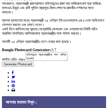
সফরকালে, প্রধানমন্ত্রী রাজপ্রাসাদে থাইল্যান্ডের রাজা মহা ভাজিরালংকর্ন ফ্রা ভাজিরা-
ক্লাওচা-উয়ুয়া এবং রানী সুথিদা বজ্রসুধা-বিমল-লক্ষণের রাজকীয় দর্শকদের সাথে
থাকবেন।
ব্যাপক ব্যস্ততার মধ্যে প্রধানমন্ত্রী ২৫ এপ্রিল ইউএনএসক্যাপ-এর ৮০তম অধিবেশনে
যোগদান করবেন এবং ভাষণ দেবেন।
একই দিনে জাতিসংঘের আন্ডার সেক্রেটারি-জেনারেল এবং এসক্যাপের নির্বাহী সচিব
আরমিদা সালসিয়াহ আলিসজাবানা প্রধানমন্ত্রীর সঙ্গে সাক্ষাৎ করবেন।
আগামী ২৯ এপ্রিল প্রধানমন্ত্রীর দেশে ফেরার কথা রয়েছে।
Bangla Photocard Generator
v3.7
কাস্টম হেডিং
ঐচ্ছিক
Generate Photocard
আপনার মতামত লিখুন :