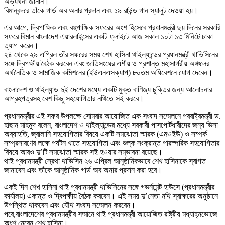
অভ্যর্থনা জানান।
বিমানবন্দরে তাঁকে গার্ড অব অনার প্রদান এবং ১৯ রাউন্ড গান স্যালুট দেওয়া হয়।
এর আগে, দ্বিপাক্ষিক এবং বহুপাক্ষিক সফরের অংশ হিসেবে প্রধানমন্ত্রী ছয় দিনের সরকারি
সফরে বিমান বাংলাদেশ এয়ারলাইন্সের একটি ফ্লাইটে আজ সকাল ১০টা ১৩ মিনিটে ঢাকা
ত্যাগ করেন।
২৪ থেকে ২৯ এপ্রিল তাঁর সফরের সময় শেখ হাসিনা থাইল্যান্ডের প্রধানমন্ত্রী থাভিসিনের
সঙ্গে দ্বিপক্ষীয় বৈঠক করবেন এবং জাতিসংঘের এশীয় ও প্রশান্ত মহাসাগরীয় অঞ্চলের
অর্থনৈতিক ও সামাজিক কমিশনের (ইউএনএসক্যাপ) ৮০তম অধিবেশনে যোগ দেবেন।
বাংলাদেশ ও থাইল্যান্ড দুই দেশের মধ্যে একটি মুক্ত বাণিজ্য চুক্তির জন্য আলোচনার
আগ্রহপত্রসহ বেশ কিছু সহযোগিতার নথিতে সই করবে।
প্রধানমন্ত্রীর এই সফর উপলক্ষে সোমবার আয়োজিত এক সংবাদ সম্মেলনে পররাষ্ট্রমন্ত্রী ড.
হাছান মাহমুদ বলেন, বাংলাদেশ ও থাইল্যান্ডের মধ্যে সরকারী পাসপোর্টধারীদের জন্য ভিসা
অব্যাহতি, জ্বালানি সহযোগিতার বিষয়ে একটি সমঝোতা স্মারক (এমওইউ) ও সম্পর্ক
সম্প্রসারণের লক্ষে পর্যটন খাতে সহযোগিতা এবং শুল্ক সংক্রান্ত পারস্পরিক সহযোগিতার
বিষয়ে আরও দু’টি সমঝোতা স্মারক সই হওয়ার সম্ভাবনা রয়েছে।
থাই প্রধানমন্ত্রী স্রেথা থাভিসিন ২৬ এপ্রিল আনুষ্ঠানিকভাবে শেখ হাসিনাকে স্বাগত
জানাবেন এবং তাঁকে আনুষ্ঠানিক গার্ড অব অনার প্রদান করা হবে।
একই দিন শেখ হাসিনা থাই প্রধানমন্ত্রী থাভিসিনের সঙ্গে গভর্নমেন্ট হাউসে (প্রধানমন্ত্রীর
কার্যালয়) একান্ত ও দ্বিপক্ষীয় বৈঠক করবেন। এই সময় দু’নেতা নথি স্বাক্ষরের অনুষ্ঠানে
উপস্থিত থাকবেন এবং যৌথ সংবাদ সম্মেলন করবেন।
পরে,বাংলাদেশের প্রধানমন্ত্রীর সম্মানে থাই প্রধানমন্ত্রী আয়োজিত রাষ্ট্রীয় মধ্যাহ্নভোজে
অংশ নেবেন শেখ হাসিনা।