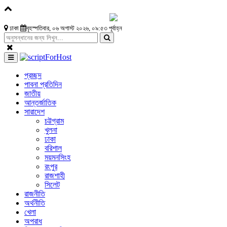
ঢাকা
বৃহস্পতিবার, ০৬ অগাস্ট ২০২৬, ০৯:৫৩ পূর্বাহ্ন
প্রচ্ছদ
পাবনা প্রতিদিন
জাতীয়
আন্তর্জাতিক
সারাদেশ
চট্টগ্রাম
খুলনা
ঢাকা
বরিশাল
ময়মনসিংহ
রংপুর
রাজশাহী
সিলেট
রাজনীতি
অর্থনীতি
খেলা
অপরাধ