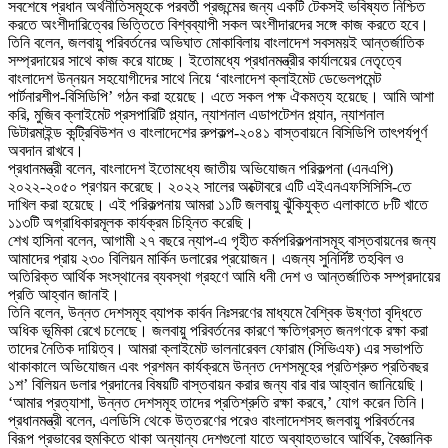
সবশেষে প্রধান অর্থনীতিসমূহকে পরবর্তী প্রজন্মের জন্য একটি টেকসই ভবিষ্যত নিশ্চিত
করতে অংশীদারিত্বের ভিত্তিতে বিশ্বব্যাপী সকল অংশীদারদের সঙ্গে কাজ করতে হবে।
তিনি বলেন, জলবায়ু পরিবর্তনের অভিঘাত মোকাবিলায় বাংলাদেশ সবসময়ই আন্তর্জাতিক
সম্প্রদায়ের সাথে কাজ করে যাচ্ছে। ইতোমধ্যে প্রধানমন্ত্রীর কার্যালয়ের নেতৃত্বে
বাংলাদেশ উন্নয়ন সহযোগীদের সাথে নিয়ে ‘বাংলাদেশ ক্লাইমেট ডেভেলপমেন্ট
পার্টনারশীপ-বিসিডিপি’ গঠন করা হয়েছে। এতে সকল পক্ষ ঐকমত্য হয়েছে। আমি আশা
করি, মুজিব ক্লাইমেট প্রসপারিটি প্ল্যান, ন্যাশনাল এডাপটেশন প্ল্যান, ন্যাশনাল
ডিটারমাইন্ড কন্ট্রিবিউশন ও বাংলাদেশের রুপকল্প-২০৪১ বাস্তবায়নে বিসিডিপি তাৎপর্যপূর্ণ
অবদান রাখবে।
প্রধানমন্ত্রী বলেন, বাংলাদেশ ইতোমধ্যে জাতীয় অভিযোজন পরিকল্পনা (এনএপি)
২০২২-২০৫০ প্রণয়ন করেছে। ২০২২ সালের অক্টোবরে এটি এইএনএফসিসিসি-তে
দাখিল করা হয়েছে। এই পরিকল্পনায় আমরা ১১টি জলবায়ু ঝুঁকিযুক্ত এলাকাতে ৮টি খাতে
১১৩টি অগ্রাধিকারমূলক কার্যক্রম চিহ্নিত করেছি।
শেখ হাসিনা বলেন, আগামী ২৭ বছরে ন্যাপ-এ গৃহীত কর্মপরিকল্পনাসমূহ বাস্তবায়নের জন্য
আমাদের প্রায় ২৩০ বিলিয়ন মার্কিন ডলারের প্রয়োজন। এজন্য সুনির্দিষ্ট তহবিল ও
অতিরিক্ত আর্থিক সংস্থানের ব্যবস্থা গ্রহণে আমি ধনী দেশ ও আন্তর্জাতিক সম্প্রদায়ের
প্রতি আহ্বান জানাই।
তিনি বলেন, উন্নত দেশসমূহ ব্যাপক কার্বন নিঃসরণের মাধ্যমে বৈশ্বিক উষ্ণতা বৃদ্ধিতে
অধিক ভূমিকা রেখে চলেছে। জলবায়ু পরিবর্তনের কারণে ক্ষতিগ্রস্ত জনগণকে রক্ষা করা
তাদের নৈতিক দায়িত্ব। আমরা ক্লাইমেট ভালনারেবল ফোরাম (সিভিএফ) এর সভাপতি
থাকাকালে অভিযোজন এবং প্রশমন কার্যক্রমে উন্নত দেশসমূহের প্রতিশ্রুত প্রতিবছর
১শ’ বিলিয়ন ডলার প্রদানের বিষয়টি বাস্তবায়ন করার জন্য বার বার আহ্বান জানিয়েছি।
‘আমার প্রত্যাশা, উন্নত দেশসমূহ তাদের প্রতিশ্রুতি রক্ষা করবে,’ যোগ করেন তিনি।
প্রধানমন্ত্রী বলেন, এলডিসি থেকে উত্তরণের পরেও বাংলাদেশসহ জলবায়ু পরিবর্তনের
বিরূপ প্রভাবের হুমকিতে থাকা অন্যান্য দেশগুলো যাতে অব্যাহতভাবে আর্থিক, বৈজ্ঞানিক