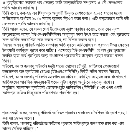
ও প্রযুক্তিগত সহায়তা পায় সেজন্য আমি আন্তর্জাতিক সম্প্রদায় ও ধনী দেশগুলোর
প্রতি আহ্বান জানাচ্ছি।
তিনি বলেন, কপ-২৬ এর সিদ্ধান্ত অনুযায়ী উন্নত দেশগুলোকে ২০২৫ সালের মধ্যে
অভিযোজন-অর্থায়ন ২০১৯ সালের তুলনায় দ্বিগুণ করার কথা। এটি বাস্তবায়নে আমি ধনী
দেশগুলোর প্রতি আহ্বান জানাচ্ছি।
তিনি আরও বলেন, যে সকল দেশ ইতোমধ্যে ন্যাপ প্রণয়ন করেছে, তারা যেন ন্যাপ
বাস্তবায়নের লক্ষ্যে ইউএনএফসিসিসিসহ অন্যান্য সকল উৎস হতে সহজে এবং দ্রুততার
সঙ্গে আর্থিক সহযোগিতা লাভ করতে পারে, তা নিশ্চিত করতে হবে।
‘আমরা জলবায়ু পরিবর্তনজনিত সম্ভাব্য ক্ষতি হ্রাসে অভিযোজন ও প্রশমন উভয় ক্ষেত্রে
উপযোগী কার্যক্রম গ্রহণ করে যাচ্ছি। এক্ষেত্রে ইউএনএফসিসি-এর লস এন্ড ড্যামেজ
তহবিল হতে অর্থ প্রাপ্তির জন্য বাংলাদেশ প্রয়োজনীয় উদ্যোগ গ্রহণ করতে’ বলেন
তিনি।
পরিবেশ, বন ও জলবায়ু পরিবর্তন মন্ত্রী সাবের হোসেন চৌধুরী, জাতিসংঘ ফ্রেমওয়ার্ক
কনভেনশন অন ক্লাইমেট চেঞ্জের (ইউএনএফসিসিসি) নির্বাহী সচিব সাইমন স্টিয়েল,
পরিবেশ, বন ও জলবায়ু পরিবর্তন মন্ত্রণালয়ের সচিব ড. ফারহিনা আহমেদ এবং বাংলাদেশে
জাতিসংঘের আবাসিক সমন্বয়কারী গুয়েন লুইস প্রমুখ অনুষ্ঠানে বক্তব্য রাখেন।
অনুষ্ঠানে ‘বাংলাদেশ ক্লাইমেট ডেভেলপমেন্ট পার্টনারশিপ (বিসিডিপি)’ এর ওপর একটি
সংক্ষিপ্ত অডিও ভিজ্যুয়াল পরিবেশনাও প্রদর্শিত হয়।
প্রধানমন্ত্রী বলেন, জলবায়ু পরিবর্তনের বিরূপ প্রভাব মোকাবেলায় বৈশ্বিক উদ্যোগ গ্রহণ
করা হয় ১৯৯২ সালে।
তিনি বলেন, ‘জলবায়ু পরিবর্তনের ক্ষতিকর প্রভাবে ক্ষতিগ্রস্ত জনগণকে রক্ষা করা এটা
তাদের নৈতিক দায়িত্ব।’