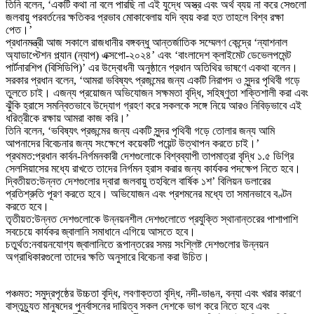
তিনি বলেন, ‘একটি কথা না বলে পারছি না এই যুদ্ধে অস্ত্র এবং অর্থ ব্যয় না করে সেগুলো
জলবায়ু পরবর্তনের ক্ষতিকর প্রভাব মোকাবেলায় যদি ব্যয় করা হত তাহলে বিশ্ব রক্ষা
পেত।’
প্রধানমন্ত্রী আজ সকালে রাজধানীর বঙ্গবন্ধু আন্তর্জাতিক সম্মেলণ কেন্দ্রে ‘ন্যাশনাল
অ্যাডাপ্টেশন প্ল্যান (ন্যাপ) এক্সপো-২০২৪’ এবং ‘বাংলাদেশ ক্লাইমেট ডেভেলপমেন্ট
পার্টনারশিপ (বিসিডিপি)’ এর উদ্বোধনী অনুষ্ঠানে প্রধান অতিথির ভাষণে একথা বলেন।
সরকার প্রধান বলেন, ‘আমরা ভবিষ্যৎ প্রজন্মের জন্য একটি নিরাপদ ও সুন্দর পৃথিবী গড়ে
তুলতে চাই। এজন্য প্রয়োজন অভিযোজন সক্ষমতা বৃদ্ধি, সহিষ্ণুতা শক্তিশালী করা এবং
ঝুঁকি হ্রাসে সমন্বিতভাবে উদ্যোগ গ্রহণ করে সকলকে সঙ্গে নিয়ে আরও নিবিড়ভাবে এই
ধরিত্রীকে রক্ষায় আমরা কাজ করি।’
তিনি বলেন, ‘ভবিষ্যৎ প্রজন্মের জন্য একটি সুন্দর পৃথিবী গড়ে তোলার জন্য আমি
আপনাদের বিবেচনার জন্য সংক্ষেপে কয়েকটি পয়েন্ট উত্থাপন করতে চাই।’
প্রথমত:প্রধান কার্বন-নির্গমনকারী দেশগুলোকে বিশ্বব্যাপী তাপমাত্রা বৃদ্ধি ১.৫ ডিগ্রি
সেলসিয়াসের মধ্যে রাখতে তাদের নির্গমন হ্রাস করার জন্য কার্যকর পদক্ষেপ নিতে হবে।
দ্বিতীয়ত:উন্নত দেশগুলোর দ্বারা জলবায়ু তহবিলে বার্ষিক ১শ’ বিলিয়ন ডলারের
প্রতিশ্রুতি পূরণ করতে হবে। অভিযোজন এবং প্রশমনের মধ্যে তা সমানভাবে বণ্টন
করতে হবে।
তৃতীয়ত:উন্নত দেশগুলোকে উন্নয়নশীল দেশগুলোতে প্রযুক্তি স্থানান্তরের পাশাপাশি
সবচেয়ে কার্যকর জ্বালানি সমাধানে এগিয়ে আসতে হবে।
চতুর্থত:নবায়নযোগ্য জ্বালানিতে রূপান্তরের সময় সংশ্লিষ্ট দেশগুলোর উন্নয়ন
অগ্রাধিকারগুলো তাদের ক্ষতি অনুসারে বিবেচনা করা উচিত।
পঞ্চমত: সমুদ্রপৃষ্ঠের উচ্চতা বৃদ্ধি, লবণাক্ততা বৃদ্ধি, নদী-ভাঙন, বন্যা এবং খরার কারণে
বাস্তুচ্যুত মানুষদের পুনর্বাসনের দায়িত্ব সকল দেশকে ভাগ করে নিতে হবে এবং