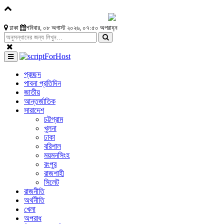
ঢাকা
শনিবার, ০৮ অগাস্ট ২০২৬, ০৭:৫০ অপরাহ্ন
প্রচ্ছদ
পাবনা প্রতিদিন
জাতীয়
আন্তর্জাতিক
সারাদেশ
চট্টগ্রাম
খুলনা
ঢাকা
বরিশাল
ময়মনসিংহ
রংপুর
রাজশাহী
সিলেট
রাজনীতি
অর্থনীতি
খেলা
অপরাধ