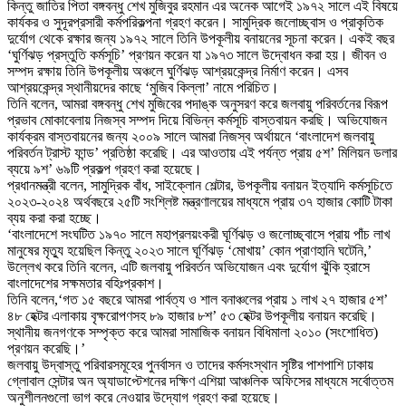
কিন্তু জাতির পিতা বঙ্গবন্ধু শেখ মুজিবুর রহমান এর অনেক আগেই ১৯৭২ সালে এই বিষয়ে
কার্যকর ও সুদূরপ্রসারী কর্মপরিকল্পনা গ্রহণ করেন। সামুদ্রিক জলোচ্ছ্বাস ও প্রাকৃতিক
দুর্যোগ থেকে রক্ষার জন্য ১৯৭২ সালে তিনি উপকূলীয় বনায়নের সূচনা করেন। একই বছর
‘ঘুর্ণিঝড় প্রস্তুতি কর্মসূচি’ প্রণয়ন করেন যা ১৯৭৩ সালে উদ্বোধন করা হয়। জীবন ও
সম্পদ রক্ষায় তিনি উপকূলীয় অঞ্চলে ঘুর্ণিঝড় আশ্রয়কেন্দ্র নির্মাণ করেন। এসব
আশ্রয়কেন্দ্র স্থানীয়দের কাছে ‘মুজিব কিল্লা’ নামে পরিচিত।
তিনি বলেন, আমরা বঙ্গবন্ধু শেখ মুজিবের পদাঙ্ক অনুসরণ করে জলবায়ু পরিবর্তনের বিরূপ
প্রভাব মোকাবেলায় নিজস্ব সম্পদ দিয়ে বিভিন্ন কর্মসূচি বাস্তবায়ন করছি। অভিযোজন
কার্যক্রম বাস্তবায়নের জন্য ২০০৯ সালে আমরা নিজস্ব অর্থায়নে ‘বাংলাদেশ জলবায়ু
পরিবর্তন ট্রাস্ট ফান্ড’ প্রতিষ্ঠা করেছি। এর আওতায় এই পর্যন্ত প্রায় ৫শ’ মিলিয়ন ডলার
ব্যয়ে ৯শ’ ৬৯টি প্রকল্প গ্রহণ করা হয়েছে।
প্রধানমন্ত্রী বলেন, সামুদ্রিক বাঁধ, সাইক্লোন শেল্টার, উপকূলীয় বনায়ন ইত্যাদি কর্মসূচিতে
২০২৩-২০২৪ অর্থবছরে ২৫টি সংশ্লিষ্ট মন্ত্রণালয়ের মাধ্যমে প্রায় ৩৭ হাজার কোটি টাকা
ব্যয় করা করা হচ্ছে।
‘বাংলাদেশে সংঘটিত ১৯৭০ সালে মহাপ্রলয়ংকরী ঘূর্ণিঝড় ও জলোচ্ছ্বাসে প্রায় পাঁচ লাখ
মানুষের মৃত্যু হয়েছিল কিন্তু ২০২৩ সালে ঘূর্ণিঝড় ‘মোখায়’ কোন প্রাণহানি ঘটেনি,’
উল্লেখ করে তিনি বলেন, এটি জলবায়ু পরিবর্তন অভিযোজন এবং দুর্যোগ ঝুঁকি হ্রাসে
বাংলাদেশের সক্ষমতার বহিঃপ্রকাশ।
তিনি বলেন,‘গত ১৫ বছরে আমরা পার্বত্য ও শাল বনাঞ্চলের প্রায় ১ লাখ ২৭ হাজার ৫শ’
৪৮ হেক্টর এলাকায় বৃক্ষরোপণসহ ৮৯ হাজার ৮শ’ ৫৩ হেক্টর উপকূলীয় বনায়ন করেছি।
স্থানীয় জনগণকে সম্পৃক্ত করে আমরা সামাজিক বনায়ন বিধিমালা ২০১০ (সংশোধিত)
প্রণয়ন করেছি।’
জলবায়ু উদ্বাস্তু পরিবারসমূহের পুনর্বাসন ও তাদের কর্মসংস্থান সৃষ্টির পাশপাশি ঢাকায়
গ্লোবাল সেন্টার অন অ্যাডাপ্টেশনের দক্ষিণ এশিয়া আঞ্চলিক অফিসের মাধ্যমে সর্বোত্তম
অনুশীলনগুলো ভাগ করে নেওয়ার উদ্যোগ গ্রহণ করা হয়েছে।