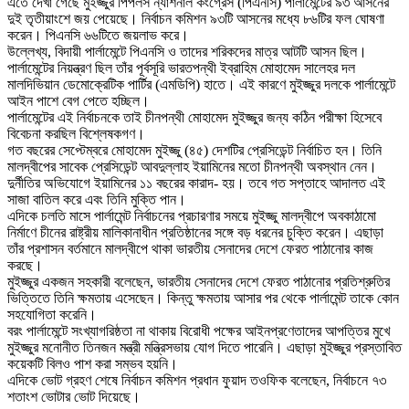
এতে দেখা গেছে মুইজ্জুর পিপলস ন্যাশনাল কংগ্রেস (পিএনসি) পার্লামেন্টের ৯৩ আসনের
দুই তৃতীয়াংশে জয় পেয়েছে। নির্বাচন কমিশন ৯৩টি আসনের মধ্যে ৮৬টির ফল ঘোষণা
করেন। পিএনসি ৬৬টিতে জয়লাভ করে।
উল্লেখ্য, বিদায়ী পার্লামেন্টে পিএনসি ও তাদের শরিকদের মাত্র আটটি আসন ছিল।
পার্লামেন্টের নিয়ন্ত্রণ ছিল তাঁর পূর্বসূরি ভারতপন্থী ইব্রাহিম মোহামেদ সালেহর দল
মালদিভিয়ান ডেমোক্রেটিক পার্টির (এমডিপি) হাতে। এই কারণে মুইজ্জুর দলকে পার্লামেন্টে
আইন পাশে বেগ পেতে হচ্ছিল।
পার্লামেন্টের এই নির্বাচনকে তাই চীনপন্থী মোহামেদ মুইজ্জুর জন্য কঠিন পরীক্ষা হিসেবে
বিবেচনা করছিল বিশ্লেষকগণ।
গত বছরের সেপ্টেম্বরে মোহামেদ মুইজ্জু (৪৫) দেশটির প্রেসিডেন্ট নির্বাচিত হন। তিনি
মালদ্বীপের সাবেক প্রেসিডেন্ট আবদুল্লাহ ইয়ামিনের মতো চীনপন্থী অবস্থান নেন।
দুর্নীতির অভিযোগে ইয়ামিনের ১১ বছরের কারাদ- হয়। তবে গত সপ্তাহে আদালত এই
সাজা বাতিল করে এবং তিনি মুক্তি পান।
এদিকে চলতি মাসে পার্লামেন্ট নির্বাচনের প্রচারণার সময়ে মুইজ্জু মালদ্বীপে অবকাঠামো
নির্মাণে চীনের রাষ্ট্রীয় মালিকানাধীন প্রতিষ্ঠানের সঙ্গে বড় ধরনের চুক্তি করেন। এছাড়া
তাঁর প্রশাসন বর্তমানে মালদ্বীপে থাকা ভারতীয় সেনাদের দেশে ফেরত পাঠানোর কাজ
করছে।
মুইজ্জুর একজন সহকারী বলেছেন, ভারতীয় সেনাদের দেশে ফেরত পাঠানোর প্রতিশ্রুতির
ভিত্তিতে তিনি ক্ষমতায় এসেছেন। কিন্তু ক্ষমতায় আসার পর থেকে পার্লামেন্ট তাকে কোন
সহযোগিতা করেনি।
বরং পার্লামেন্টে সংখ্যাগরিষ্ঠতা না থাকায় বিরোধী পক্ষের আইনপ্রণেতাদের আপত্তির মুখে
মুইজ্জুর মনোনীত তিনজন মন্ত্রী মন্ত্রিসভায় যোগ দিতে পারেনি। এছাড়া মুইজ্জুর প্রস্তাবিত
কয়েকটি বিলও পাশ করা সম্ভব হয়নি।
এদিকে ভোট গ্রহণ শেষে নির্বাচন কমিশন প্রধান ফুয়াদ তওফিক বলেছেন, নির্বাচনে ৭৩
শতাংশ ভোটার ভোট দিয়েছে।