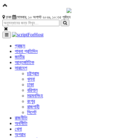
ঢাকা
সোমবার, ১০ অগাস্ট ২০২৬, ১০:৩৫ পূর্বাহ্ন
প্রচ্ছদ
পাবনা প্রতিদিন
জাতীয়
আন্তর্জাতিক
সারাদেশ
চট্টগ্রাম
খুলনা
ঢাকা
বরিশাল
ময়মনসিংহ
রংপুর
রাজশাহী
সিলেট
রাজনীতি
অর্থনীতি
খেলা
অপরাধ