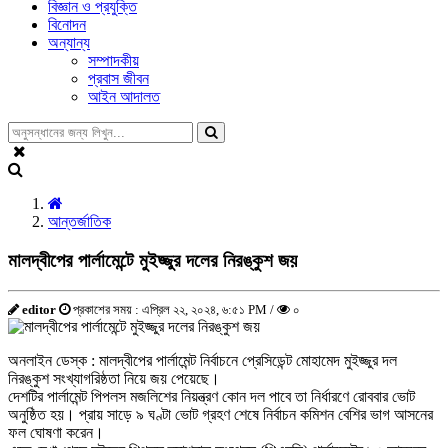
বিজ্ঞান ও প্রযুক্তি
বিনোদন
অন্যান্য
সম্পাদকীয়
প্রবাস জীবন
আইন আদালত
আন্তর্জাতিক
মালদ্বীপের পার্লামেন্টে মুইজ্জুর দলের নিরঙ্কুশ জয়
editor
প্রকাশের সময় : এপ্রিল ২২, ২০২৪, ৬:৫১ PM /
০
অনলাইন ডেস্ক : মালদ্বীপের পার্লামেন্ট নির্বাচনে প্রেসিডেন্ট মোহামেদ মুইজ্জুর দল
নিরঙ্কুশ সংখ্যাগরিষ্ঠতা নিয়ে জয় পেয়েছে।
দেশটির পার্লামেন্ট পিপলস মজলিশের নিয়ন্ত্রণ কোন দল পাবে তা নির্ধারণে রোববার ভোট
অনুষ্ঠিত হয়। প্রায় সাড়ে ৯ ঘণ্টা ভোট গ্রহণ শেষে নির্বাচন কমিশন বেশির ভাগ আসনের
ফল ঘোষণা করেন।