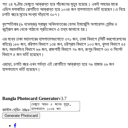
গত ২৪ ঘণ্টায় ডেঙ্গুতে আক্রান্ত হয়ে পাঁচজনের মৃত্যু হয়েছে। একই সময়ের মাঝে
এডিস মশাবাহিত রোগটিতে আক্রান্ত হয়ে ১০৩৪ জন হাসপাতালে ভর্তি হয়েছেন।এ নিয়ে
চলতি বছরে মৃতের সংখ্যা দাঁড়ালো ৩০৭।
বৃহস্পতিবার (৬ নভেম্বর) স্বাস্থ্য অধিদফতরের হেলথ ইমার্জেন্সি অপারেশন সেন্টার ও
কন্ট্রোল রুম থেকে পাঠানো প্রতিবেদনে এ তথ্য জানানো হয়।
এর মধ্যে ঢাকা মহানগরের হাসপাতালগুলোতে ৩৭১ জন, ঢাকা বিভাগে (সিটি করপোরেশনের
বাইরে) ১৮৮ জন, বরিশাল বিভাগে ১৩৪ জন, চট্টগ্রাম বিভাগে ১০৩ জন, খুলনা বিভাগে ৫৫
জন, ময়মনসিংহ বিভাগে ৬৬ জন, রাজশাহী বিভাগে ৭৯ জন, রংপুর বিভাগে ৩৩ ও সিলেট
বিভাগে ৫ জন ভর্তি হয়েছেন।
এছাড়া, চলতি বছর এখন পর্যন্ত এই রোগটিতে আক্রান্ত হয়ে ৭৬ হাজার ২৬ জন
হাসপাতালে ভর্তি হয়েছেন।
Bangla Photocard Generator
v3.7
কাস্টম হেডিং
ঐচ্ছিক
Generate Photocard