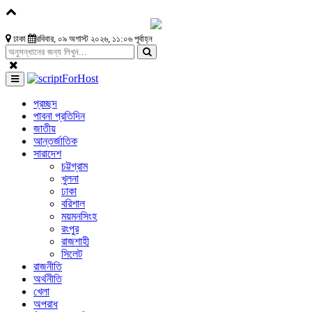
ঢাকা
রবিবার, ০৯ অগাস্ট ২০২৬, ১১:০৬ পূর্বাহ্ন
প্রচ্ছদ
পাবনা প্রতিদিন
জাতীয়
আন্তর্জাতিক
সারাদেশ
চট্টগ্রাম
খুলনা
ঢাকা
বরিশাল
ময়মনসিংহ
রংপুর
রাজশাহী
সিলেট
রাজনীতি
অর্থনীতি
খেলা
অপরাধ