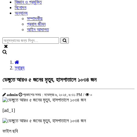
বিজ্ঞান ও প্রযুক্তি
বিনোদন
অন্যান্য
সম্পাদকীয়
প্রবাস জীবন
আইন আদালত
স্বাস্থ্য
ডেঙ্গুতে আরও ৫ জনের মৃত্যু, হাসপাতালে ১০৩৪ জন
admin
প্রকাশের সময় : নভেম্বর ৬, ২০২৫, ৬:৩১ PM /
০
[ad_1]
ফাইল ছবি