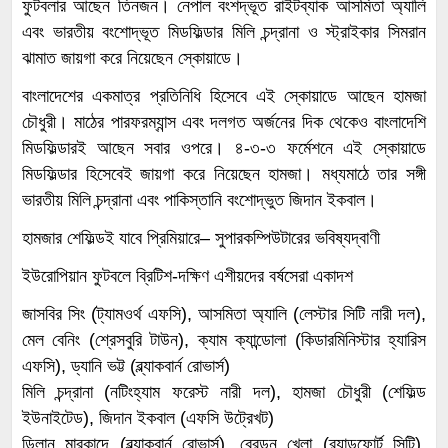
ফুটবলার আছেন তিনজন। নেপাল বংশদ্ভূত রাইটব্যাক আসমিতা অ্যালি
এবং ভারতীয় বংশোদ্ভূত মিডফিল্ডার মিলি চন্দ্রানা ও স্ট্রাইকার সিমরান
ঝামাত জায়গা করে নিয়েছেন স্কোয়াডে।
বাংলাদেশের একমাত্র প্রতিনিধি হিসেবে এই স্কোয়াডে আছেন হামজা
চৌধুরী। মাঠের পারফরম্যান্স এবং দলগত অর্জনের দিক থেকেও বাংলাদেশি
মিডফিল্ডারই আছেন সবার ওপরে। ৪-৩-৩ ফর্মেশনে এই স্কোয়াডে
মিডফিল্ডার হিসেবেই জায়গা করে নিয়েছেন হামজা। মধ্যমাঠে তার সঙ্গী
ভারতীয় মিলি চন্দ্রানা এবং পাকিস্তানি বংশোদ্ভুত জিদান ইকবাল।
হামজার শেফিল্ডই যাবে প্রিমিয়ারে– সুপারকম্পিউটারের ভবিষ্যদ্বাণী
ইউরোপিয়ান ফুটবলে ব্রিটিশ-দক্ষিণ এশীয়দের বর্ষসেরা একাদশ
জাসবির সিং (ট্যামওর্থ এফসি), আসমিতা অ্যালি (লেস্টার সিটি নারী দল),
মেল বেনিং (শ্রেসবুরি টাউন), ক্যাম ক্যান্ডোলা (কিডারমিনিস্টার হ্যারিস
এফসি), ড্যানি ভট্ট (ব্ল্যাকবার্ন রোভার্স)
মিলি চন্দ্রানা (নটিংহ্যাম ফরেস্ট নারী দল), হামজা চৌধুরী (শেফিল্ড
ইউনাইটেড), জিদান ইকবাল (এফসি উট্রেখট)
ডিলান মারকান্দে (ব্ল্যাকবার্ন রোভার্স), ব্রেন্ডন খেলা (ব্র্যাডফোর্ট সিটি),