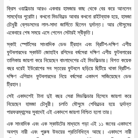
ক্রিস ওয়াইল্ডার আরও একবার হামজার কাছ থেকে বের করে আনলেন
সামর্থ্যের পুরোটা। কখনো মিডফিল্ডে আবার কখনো রাইটব্যাক হয়ে, হামজা
চৌধুরী ব্লেডসদের লাল-সাদা জার্সিতে ছিলেন দুর্দান্ত। আর মৌসুমের
একেবারে শেষ সময়ে এসে পেলেন সেটারই স্বীকৃতি।
স্কাই স্পোর্টসের সাংবাদিক ডেভ ট্রিহান এবং ব্রিটিশ-দক্ষিণ এশীয়
ফুটবলারদের স্কাউট জোহাইব রশিদের বর্ষসেরা দক্ষিণ এশীয় ফুটবলারের
তালিকায় জায়গা করে নিয়েছেন বাংলাদেশের এই মিডফিল্ডার। বিগত কয়েক
বছর ধরেই ইউরোপের সব স্তরের ফুটবলে ছড়িয়ে ছিটিয়ে থাকা ব্রিটিশ-
দক্ষিণ এশিয়ান ফুটবলারদের নিয়ে বর্ষসেরা একাদশ সাজিয়েছেন ডেভ
ট্রিহান।
সেই একাদশেই টানা দুই বছর সেরা মিডফিল্ডার হিসেবে জায়গা করে
নিয়েছেন হামজা চৌধুরী। চলতি মৌসুমে শেফিল্ডের হয়ে দুর্দান্ত
পারফরম্যান্সের সুবাদেই এই একাদশে জায়গা নিশ্চিত হলো তার।
এক সাংবাদিক এবং এক স্কাউটের মাধ্যমে গড়া এই ১১ জনের একাদশে
অবশ্য নারী এবং পুরুষ উভয়ের প্রতিনিধিত্ব আছে। একাদশে নারী