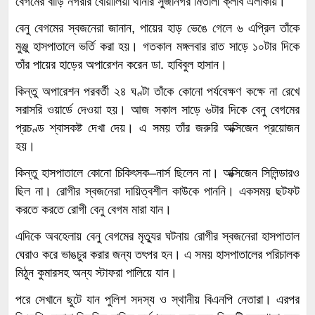
বেগমের বাড়ি নগরীর বোয়ালিয়া থানার সুজানগর মিতালী ক্লাব এলাকায়।
বেনু বেগমের স্বজনেরা জানান, পায়ের হাড় ভেঙে গেলে ৬ এপ্রিল তাঁকে
মুঞ্জু হাসপাতালে ভর্তি করা হয়। গতকাল মঙ্গলবার রাত সাড়ে ১০টার দিকে
তাঁর পায়ের হাড়ের অপারেশন করেন ডা. হাবিবুল হাসান।
কিন্তু অপারেশন পরবর্তী ২৪ ঘণ্টা তাঁকে কোনো পর্যবেক্ষণ কক্ষে না রেখে
সরাসরি ওয়ার্ডে দেওয়া হয়। আজ সকাল সাড়ে ৬টার দিকে বেনু বেগমের
প্রচণ্ড শ্বাসকষ্ট দেখা দেয়। এ সময় তাঁর জরুরি অক্সিজেন প্রয়োজন
হয়।
কিন্তু হাসপাতালে কোনো চিকিৎসক–নার্স ছিলেন না। অক্সিজেন সিলিন্ডারও
ছিল না। রোগীর স্বজনেরা দায়িত্বশীল কাউকে পাননি। একসময় ছটফট
করতে করতে রোগী বেনু বেগম মারা যান।
এদিকে অবহেলায় বেনু বেগমের মৃত্যুর ঘটনায় রোগীর স্বজনেরা হাসপাতাল
ঘেরাও করে ভাঙচুর করার জন্য তৎপর হন। এ সময় হাসপাতালের পরিচালক
মিঠুন কুমারসহ অন্য স্টাফরা পালিয়ে যান।
পরে সেখানে ছুটে যান পুলিশ সদস্য ও স্থানীয় বিএনপি নেতারা। এরপর