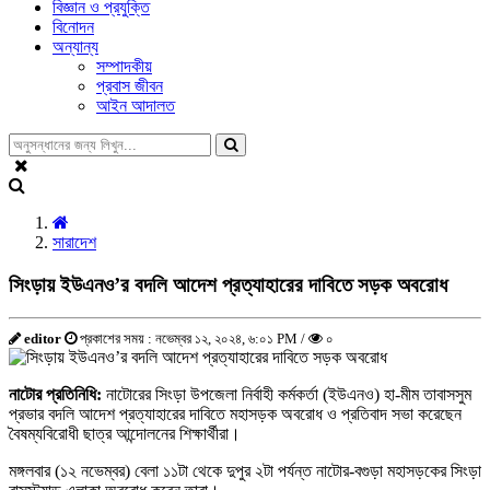
বিজ্ঞান ও প্রযুক্তি
বিনোদন
অন্যান্য
সম্পাদকীয়
প্রবাস জীবন
আইন আদালত
সারাদেশ
সিংড়ায় ইউএনও’র বদলি আদেশ প্রত্যাহারের দাবিতে সড়ক অবরোধ
editor
প্রকাশের সময় : নভেম্বর ১২, ২০২৪, ৬:০১ PM /
০
নাটোর প্রতিনিধি:
নাটোরের সিংড়া উপজেলা নির্বাহী কর্মকর্তা (ইউএনও) হা-মীম তাবাসসুম
প্রভার বদলি আদেশ প্রত্যাহারের দাবিতে মহাসড়ক অবরোধ ও প্রতিবাদ সভা করেছেন
বৈষম্যবিরোধী ছাত্র আন্দোলনের শিক্ষার্থীরা।
মঙ্গলবার (১২ নভেম্বর) বেলা ১১টা থেকে দুপুর ২টা পর্যন্ত নাটোর-বগুড়া মহাসড়কের সিংড়া