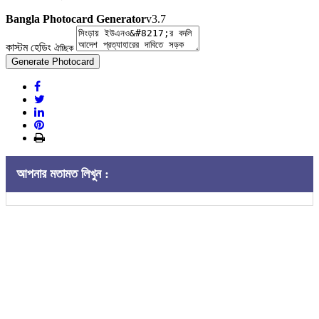
Bangla Photocard Generator
v3.7
কাস্টম হেডিং
ঐচ্ছিক
Generate Photocard
আপনার মতামত লিখুন :