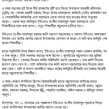
বাসস্ট্যান্ড এলাকা অবরোধ করেন তারা।
এ সময় সড়কের দুই দিকে দীর্ঘ যানজটের সৃষ্টি হলে সিংড়া উপজেলা সহকারী কমিশনার
(ভূমি) মো. গোলাম রব্বানী সরদার, সিংড়া থানার ভারপ্রাপ্ত কর্মকর্তা (ওসি) আসমাউল হক
ও সেনাবাহিনীর কর্মকর্তারা এসে মহাসড়ক থেকে তাদের সরে যাওয়ার জন্য অনুরোধ
করেন। এরপর সদ্য বদলিকৃত ইউএনও হা-মীম তাবাসসুম প্রভা মহাসড়কে এসে
শিক্ষার্থীদের সঙ্গে কথা বলেন। তবুও শিক্ষার্থীরা আন্দোলন চালিয়ে যান।
ইউএনও হা-মীম তাবাসসুম প্রভার বদলি আদেশ প্রত্যাহার ও নবাগত ইউএনও মাজহারুল
ইসলাম যেন নাটোর জেলার কোনো উপজেলায় যোগদান না করেন সে দাবি করে কর্মসূচি শেষ
করেন শিক্ষার্থীরা।
ছাত্র প্রতিনিধি উদয় মিজান বলেন, ইউএনও হা-মীম তাবাসসুম প্রভা একজন মানবিক, সৎ
ও দক্ষ মানুষ। তিনি সবসময় ন্যায়ের পক্ষে ছিলেন। জুলাইয়ের আন্দোলনে তার ভূমিকা
নিরপেক্ষ ছিল। সেসময় সিংড়ার সার্বিক পরিস্থিতি ভালো রেখেছেন। তার বদলি সিংড়ার
জনগণ মেনে নেবে না। তাই অবিলম্বে তার বদলি আদেশ প্রত্যাহার করে সিংড়ায় বহাল
রাখা হোক। দাবি না মানলে আগামীতে আরও কঠোর কর্মসূচির হুঁশিয়ারি দেন বৈষম্য বিরোধী
ছাত্র আন্দোলনের শিক্ষার্থীরা।
এ সময় সেখানে উপস্থিত ছিলেন বৈষম্যবিরোধী ছাত্র আন্দোলনের নাটোরের ছাত্র
প্রতিনিধি মো. শিশির মাহমুদ, সিংড়া উপজেলার ছাত্র প্রতিনিধি মেহেদী হাসান, আব্দুল
মমিন, আদনান সরকার, নিস্তাক বিল্টু, শোয়াইব তামজিদ, সজিব সরদার ও রাকিবুল হাসান
প্রমুখ।
উল্লেখ্য, গত ১০ নভেম্বর এক প্রজ্ঞাপনে ইউএনও হা-মীম তাবাসসুম প্রভাকে সিংড়া
থেকে বাগাতিপাড়া উপজেলায় বদলির আদেশ দেওয়া হয়।