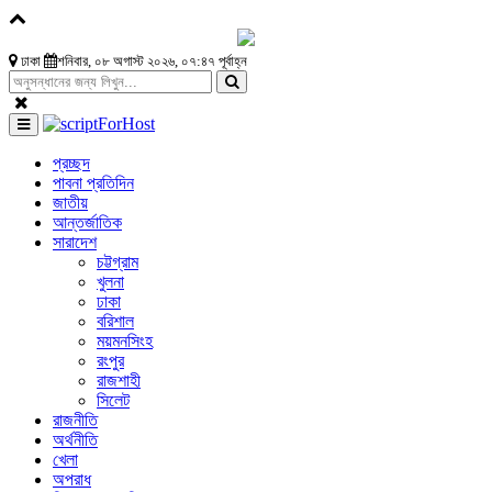
ঢাকা
শনিবার, ০৮ অগাস্ট ২০২৬, ০৭:৪৭ পূর্বাহ্ন
প্রচ্ছদ
পাবনা প্রতিদিন
জাতীয়
আন্তর্জাতিক
সারাদেশ
চট্টগ্রাম
খুলনা
ঢাকা
বরিশাল
ময়মনসিংহ
রংপুর
রাজশাহী
সিলেট
রাজনীতি
অর্থনীতি
খেলা
অপরাধ