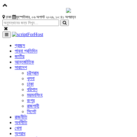
ঢাকা
বৃহস্পতিবার, ০৬ অগাস্ট ২০২৬, ১০:৪১ অপরাহ্ন
প্রচ্ছদ
পাবনা প্রতিদিন
জাতীয়
আন্তর্জাতিক
সারাদেশ
চট্টগ্রাম
খুলনা
ঢাকা
বরিশাল
ময়মনসিংহ
রংপুর
রাজশাহী
সিলেট
রাজনীতি
অর্থনীতি
খেলা
অপরাধ