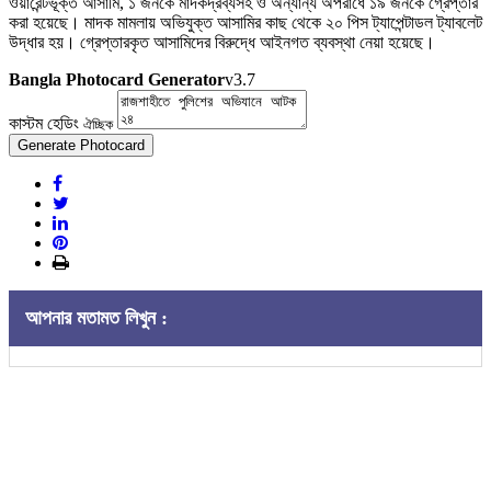
ওয়ারেন্টভূক্ত আসামি, ১ জনকে মাদকদ্রব্যসহ ও অন্যান্য অপরাধে ১৯ জনকে গ্রেপ্তার
করা হয়েছে। মাদক মামলায় অভিযুক্ত আসামির কাছ থেকে ২০ পিস ট্যাপেন্টাডল ট্যাবলেট
উদ্ধার হয়। গ্রেপ্তারকৃত আসামিদের বিরুদ্ধে আইনগত ব্যবস্থা নেয়া হয়েছে।
Bangla Photocard Generator
v3.7
কাস্টম হেডিং
ঐচ্ছিক
Generate Photocard
আপনার মতামত লিখুন :