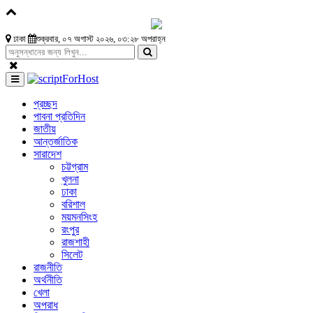
ঢাকা
শুক্রবার, ০৭ অগাস্ট ২০২৬, ০৩:২৮ অপরাহ্ন
প্রচ্ছদ
পাবনা প্রতিদিন
জাতীয়
আন্তর্জাতিক
সারাদেশ
চট্টগ্রাম
খুলনা
ঢাকা
বরিশাল
ময়মনসিংহ
রংপুর
রাজশাহী
সিলেট
রাজনীতি
অর্থনীতি
খেলা
অপরাধ