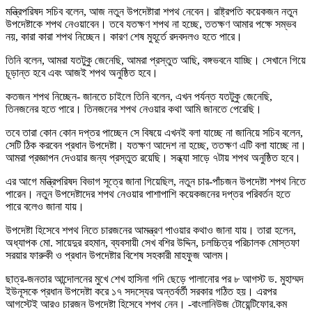
মন্ত্রিপরিষদ সচিব বলেন, আজ নতুন উপদেষ্টারা শপথ নেবেন। রাষ্ট্রপতি কয়েকজন নতুন
উপদেষ্টাকে শপথ নেওয়াবেন। তবে যতক্ষণ শপথ না হচ্ছে, ততক্ষণ আমার পক্ষে সম্ভব
নয়, কারা কারা শপথ নিচ্ছেন। কারণ শেষ মুহূর্তে রদবদলও হতে পারে।
তিনি বলেন, আমরা যতটুকু জেনেছি, আমরা প্রস্তুত আছি, বঙ্গভবনে যাচ্ছি। সেখানে গিয়ে
চূড়ান্ত হবে এবং আজই শপথ অনুষ্ঠিত হবে।
কতজন শপথ নিচ্ছেন- জানতে চাইলে তিনি বলেন, এখন পর্যন্ত যতটুকু জেনেছি,
তিনজনের হতে পারে। তিনজনের শপথ নেওয়ার কথা আমি জানতে পেরেছি।
তবে তারা কোন কোন দপ্তর পাচ্ছেন সে বিষয়ে এখনই বলা যাচ্ছে না জানিয়ে সচিব বলেন,
সেটি ঠিক করবেন প্রধান উপদেষ্টা। যতক্ষণ আদেশ না হচ্ছে, ততক্ষণ এটি বলা যাচ্ছে না।
আমরা প্রজ্ঞাপন দেওয়ার জন্য প্রস্তুত রয়েছি। সন্ধ্যা সাড়ে ৭টায় শপথ অনুষ্ঠিত হবে।
এর আগে মন্ত্রিপরিষদ বিভাগ সূত্রে জানা গিয়েছিল, নতুন চার-পাঁচজন উপদেষ্টা শপথ নিতে
পারেন। নতুন উপদেষ্টাদের শপথ নেওয়ার পাশাপাশি কয়েকজনের দপ্তর পরিবর্তন হতে
পারে বলেও জানা যায়।
উপদেষ্টা হিসেবে শপথ নিতে চারজনের আমন্ত্রণ পাওয়ার কথাও জানা যায়। তারা হলেন,
অধ্যাপক মো. সায়েদুর রহমান, ব্যবসায়ী সেখ বশির উদ্দিন, চলচ্চিত্র পরিচালক মোস্তফা
সরয়ার ফারুকী ও প্রধান উপদেষ্টার বিশেষ সহকারী মাহফুজ আলম।
ছাত্র-জনতার আন্দোলনের মুখে শেখ হাসিনা গদি ছেড়ে পালানোর পর ৮ আগস্ট ড. মুহাম্মদ
ইউনূসকে প্রধান উপদেষ্টা করে ১৭ সদস্যের অন্তর্বর্তী সরকার গঠিত হয়। এরপর
আগস্টেই আরও চারজন উপদেষ্টা হিসেবে শপথ নেন। -বাংলানিউজ টোয়েন্টিফোর.কম