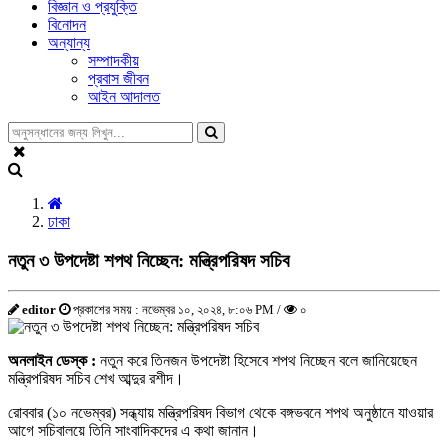
বিজ্ঞান ও প্রযুক্তি
বিনোদন
অন্যান্য
সম্পাদকীয়
প্রবাস জীবন
আইন আদালত
ঢাকা
নতুন ৩ উপদেষ্টা শপথ নিচ্ছেন: মন্ত্রিপরিষদ সচিব
editor
প্রকাশের সময় : নভেম্বর ১০, ২০২৪, ৮:০৬ PM /
০
অনলাইন ডেস্ক :
নতুন করে তিনজন উপদেষ্টা হিসেবে শপথ নিচ্ছেন বলে জানিয়েছেন
মন্ত্রিপরিষদ সচিব শেখ আব্দুর রশীদ।
রোববার (১০ নভেম্বর) সন্ধ্যায় মন্ত্রিপরিষদ বিভাগ থেকে বঙ্গভবনে শপথ অনুষ্ঠানে যাওয়ার
আগে সচিবালয়ে তিনি সাংবাদিকদের এ কথা জানান।