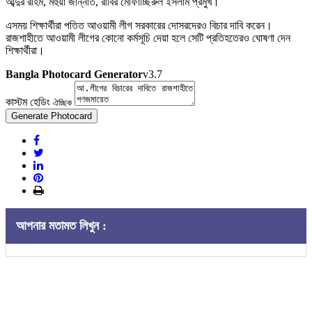
আব্দুর রহিম, মহুয়া জান্নাত, রাবির মোফাচ্ছিরুল ইসলাম প্রমুখ।
এসময় শিক্ষার্থীরা পতিত আওয়ামী লীগ সরকারের দোসরদেরও বিচার দাবি করেন।
রাজশাহীতে আওয়ামী লীগের কোনো কর্মসূচি দেয়া হলে সেটি প্রতিহতেরও ঘোষণা দেন
শিক্ষার্থীরা।
Bangla Photocard Generator
v3.7
কাস্টম হেডিং
ঐচ্ছিক
Generate Photocard
আপনার মতামত লিখুন :