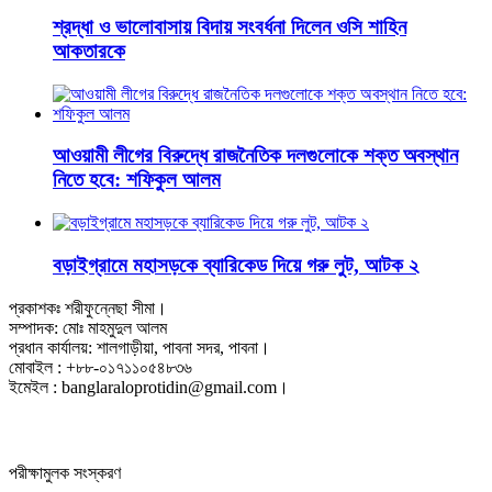
শ্রদ্ধা ও ভালোবাসায় বিদায় সংবর্ধনা দিলেন ওসি শাহিন
আকতারকে
আওয়ামী লীগের বিরুদ্ধে রাজনৈতিক দলগুলোকে শক্ত অবস্থান
নিতে হবে: শফিকুল আলম
বড়াইগ্রামে মহাসড়কে ব্যারিকেড দিয়ে গরু লুট, আটক ২
প্রকাশকঃ শরীফুন্নেছা সীমা।
সম্পাদক: মোঃ মাহমুদুল আলম
প্রধান কার্যালয়: শালগাড়ীয়া, পাবনা সদর, পাবনা।
মোবাইল : +৮৮-০১৭১১০৫৪৮৩৬
ইমেইল : banglaraloprotidin@gmail.com।
পরীক্ষামুলক সংস্করণ