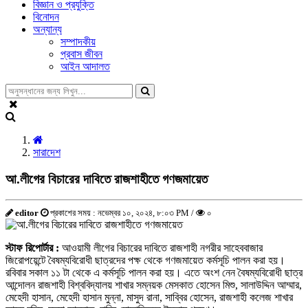
বিজ্ঞান ও প্রযুক্তি
বিনোদন
অন্যান্য
সম্পাদকীয়
প্রবাস জীবন
আইন আদালত
সারাদেশ
আ.লীগের বিচারের দাবিতে রাজশাহীতে গণজমায়েত
editor
প্রকাশের সময় : নভেম্বর ১০, ২০২৪, ৮:০৩ PM /
০
স্টাফ রিপোর্টার :
আওয়ামী লীগের বিচারের দাবিতে রাজশাহী নগরীর সাহেববাজার
জিরোপয়েন্টে বৈষম্যবিরোধী ছাত্রদের পক্ষ থেকে গণজমায়েত কর্মসূচি পালন করা হয়।
রবিবার সকাল ১১ টা থেকে এ কর্মসূচি পালন করা হয়। এতে অংশ নেন বৈষম্যবিরোধী ছাত্র
আন্দোলন রাজশাহী বিশ্ববিদ্যালয় শাখার সম্নয়ক মেসকাত হোসেন মিশু, সালাউদ্দিন আম্মার,
মেহেদী হাসান, মেহেদী হাসান মুন্না, মাসুদ রানা, সাব্বির হোসেন, রাজশাহী কলেজ শাখার