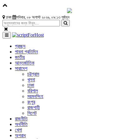
ঢাকা
শনিবার, ০৮ অগাস্ট ২০২৬, ০৯:১৩ পূর্বাহ্ন
প্রচ্ছদ
পাবনা প্রতিদিন
জাতীয়
আন্তর্জাতিক
সারাদেশ
চট্টগ্রাম
খুলনা
ঢাকা
বরিশাল
ময়মনসিংহ
রংপুর
রাজশাহী
সিলেট
রাজনীতি
অর্থনীতি
খেলা
অপরাধ