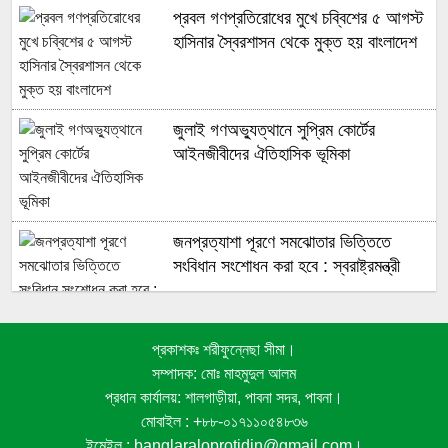
প্রবল গণপ্রতিরোধের মুখে চব্বিশের ৫ আগস্ট
হাসিনার স্বৈরশাসন থেকে মুক্ত হয় বাংলাদেশ
জুলাই গণঅভ্যুত্থানে সুপ্রিম কোর্টের
আইনজীবীদের ঐতিহাসিক ভূমিকা
জনপ্রত্যাশা পূরণে সমঝোতার ভিত্তিতে
সংবিধান সংশোধন করা হবে : স্বরাষ্ট্রমন্ত্রী
প্রকাশকঃ শরীফুন্নেছা সীমা।
কৃষিসহ বিভিন্ন খাতে যুক্তরাষ্ট্রকে বিনিয়োগের
সম্পাদক: মোঃ মাহমুদুল আলম
আহ্বান প্রধানমন্ত্রীর
প্রধান কার্যালয়: শালগাড়ীয়া, পাবনা সদর, পাবনা।
মোবাইল : +৮৮-০১৭১১০৫৪৮৩৬
বর্তমান সংসদের দিকে তাকিয়ে আছে দেশের ১৮
ইমেইল : banglaraloprotidin@gmail.com।