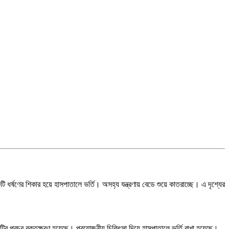
ষণের শিকার হয়ে হাসপাতালে ভর্তি। অসহ্য যন্ত্রণায় বেডে শুয়ে কাতরাচ্ছে। এ দৃশ্যের
িশুটির প্রচুর রক্তক্ষরণ হয়েছে। প্রয়োজনীয় চিকিৎসা দিয়ে হাসপাতালে ভর্তি রাখা হয়েছে।