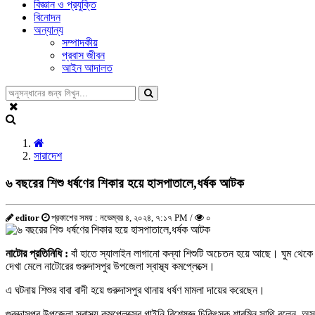
বিজ্ঞান ও প্রযুক্তি
বিনোদন
অন্যান্য
সম্পাদকীয়
প্রবাস জীবন
আইন আদালত
সারাদেশ
৬ বছরের শিশু ধর্ষণের শিকার হয়ে হাসপাতালে,ধর্ষক আটক
editor
প্রকাশের সময় : নভেম্বর ৪, ২০২৪, ৭:১৭ PM /
০
নাটোর প্রতিনিধি :
বাঁ হাতে স্যালাইন লাগানো কন্যা শিশুটি অচেতন হয়ে আছে। ঘুম থেকে 
দেখা মেলে নাটোরের গুরুদাসপুর উপজেলা স্বাস্থ্য কমপ্লেক্সে।
এ ঘটনায় শিশুর বাবা বাদী হয়ে গুরুদাসপুর থানায় ধর্ষণ মামলা দায়ের করেছেন।
গুরুদাসপুর উপজেলা স্বাস্থ্য কমপ্লেক্সের গাইনি বিশেষজ্ঞ চিকিৎসক শারমিন সাথি বলেন, অ