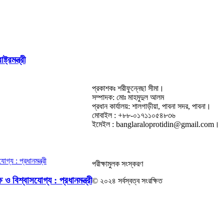
রমন্ত্রী
প্রকাশকঃ শরীফুন্নেছা সীমা।
সম্পাদক: মোঃ মাহমুদুল আলম
প্রধান কার্যালয়: শালগাড়ীয়া, পাবনা সদর, পাবনা।
মোবাইল : +৮৮-০১৭১১০৫৪৮৩৬
ইমেইল : banglaraloprotidin@gmail.com।
পরীক্ষামুলক সংস্করণ
ও বিশ্বাসযোগ্য : প্রধানমন্ত্রী
© ২০২৪ সর্বস্বত্ব সংরক্ষিত