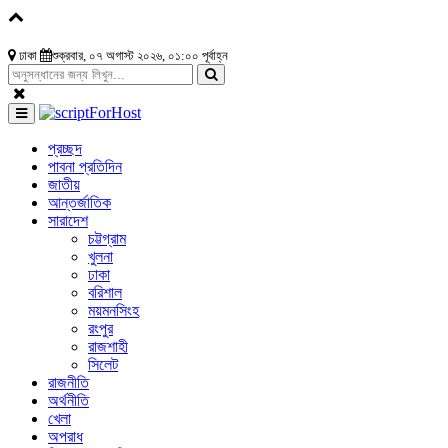
ঢাকা
শুক্রবার, ০৭ অগাস্ট ২০২৬, ০১:০০ পূর্বাহ্ন
প্রচ্ছদ
পাবনা প্রতিদিন
জাতীয়
আন্তর্জাতিক
সারাদেশ
চট্টগ্রাম
খুলনা
ঢাকা
বরিশাল
ময়মনসিংহ
রংপুর
রাজশাহী
সিলেট
রাজনীতি
অর্থনীতি
খেলা
অপরাধ