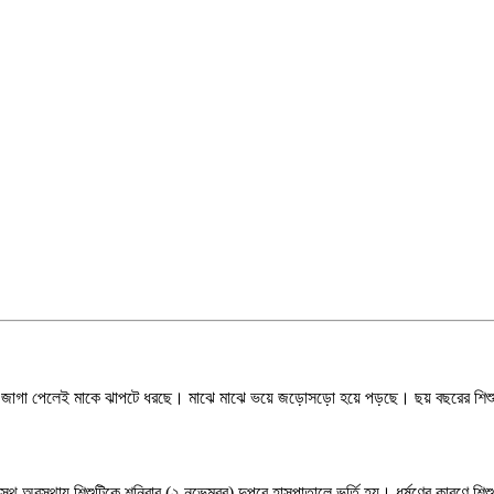
জাগা পেলেই মাকে ঝাপটে ধরছে। মাঝে মাঝে ভয়ে জড়োসড়ো হয়ে পড়ছে। ছয় বছরের শিশুটি ধর্
সুস্থ অবস্থায় শিশুটিকে শনিবার (২ নভেম্বর) দুপুরে হাসপাতালে ভর্তি হয়। ধর্ষণের কারণে শ