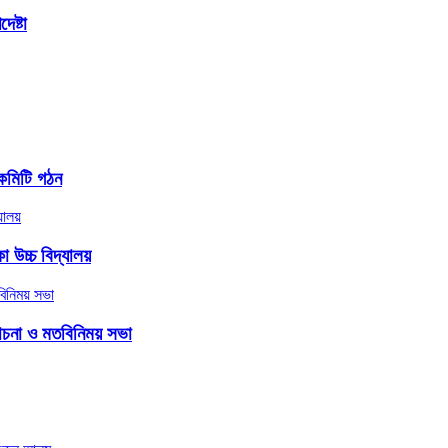
েষ্টা
কমিটি গঠন
 উচ্চ বিদ্যালয়
লোচনা ও মতবিনিময় সভা