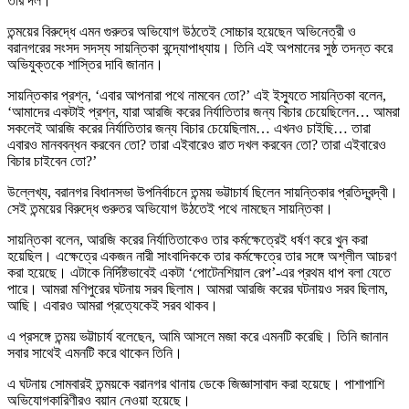
তার দল।
তন্ময়ের বিরুদ্ধে এমন গুরুতর অভিযোগ উঠতেই সোচ্চার হয়েছেন অভিনেত্রী ও
বরানগরের সংসদ সদস্য সায়ন্তিকা বন্দ্যোপাধ্যায়। তিনি এই অপমানের সুষ্ঠ তদন্ত করে
অভিযুক্তকে শাস্তির দাবি জানান।
সায়ন্তিকার প্রশ্ন, ‘এবার আপনারা পথে নামবেন তো?’ এই ইস্যুতে সায়ন্তিকা বলেন,
‘আমাদের একটাই প্রশ্ন, যারা আরজি করের নির্যাতিতার জন্য বিচার চেয়েছিলেন… আমরা
সকলেই আরজি করের নির্যাতিতার জন্য বিচার চেয়েছিলাম… এখনও চাইছি… তারা
এবারও মানববন্ধন করবেন তো? তারা এইবারেও রাত দখল করবেন তো? তারা এইবারেও
বিচার চাইবেন তো?’
উল্লেখ্য, বরানগর বিধানসভা উপনির্বাচনে তন্ময় ভট্টাচার্য ছিলেন সায়ন্তিকার প্রতিদ্বন্দ্বী।
সেই তন্ময়ের বিরুদ্ধে গুরুতর অভিযোগ উঠতেই পথে নামছেন সায়ন্তিকা।
সায়ন্তিকা বলেন, আরজি করের নির্যাতিতাকেও তার কর্মক্ষেত্রেই ধর্ষণ করে খুন করা
হয়েছিল। এক্ষেত্রে একজন নারী সাংবাদিককে তার কর্মক্ষেত্রে তার সঙ্গে অশ্লীল আচরণ
করা হয়েছে। এটাকে নির্দিষ্টভাবেই একটা ‘পোটেনশিয়াল রেপ’-এর প্রথম ধাপ বলা যেতে
পারে। আমরা মণিপুরের ঘটনায় সরব ছিলাম। আমরা আরজি করের ঘটনায়ও সরব ছিলাম,
আছি। এবারও আমরা প্রত্যেকেই সরব থাকব।
এ প্রসঙ্গে তন্ময় ভট্টাচার্য বলেছেন, আমি আসলে মজা করে এমনটি করেছি। তিনি জানান
সবার সাথেই এমনটি করে থাকেন তিনি।
এ ঘটনায় সোমবারই তন্ময়কে বরানগর থানায় ডেকে জিজ্ঞাসাবাদ করা হয়েছে। পাশাপাশি
অভিযোগকারিণীরও বয়ান নেওয়া হয়েছে।