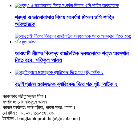
শ্রদ্ধা ও ভালোবাসায় বিদায় সংবর্ধনা দিলেন ওসি শাহিন
আকতারকে
আওয়ামী লীগের বিরুদ্ধে রাজনৈতিক দলগুলোকে শক্ত অবস্থান
নিতে হবে: শফিকুল আলম
বড়াইগ্রামে মহাসড়কে ব্যারিকেড দিয়ে গরু লুট, আটক ২
প্রকাশকঃ শরীফুন্নেছা সীমা।
সম্পাদক: মোঃ মাহমুদুল আলম
প্রধান কার্যালয়: শালগাড়ীয়া, পাবনা সদর, পাবনা।
মোবাইল : +৮৮-০১৭১১০৫৪৮৩৬
ইমেইল : banglaraloprotidin@gmail.com।