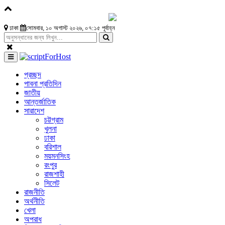
ঢাকা
সোমবার, ১০ অগাস্ট ২০২৬, ০৭:১৫ পূর্বাহ্ন
প্রচ্ছদ
পাবনা প্রতিদিন
জাতীয়
আন্তর্জাতিক
সারাদেশ
চট্টগ্রাম
খুলনা
ঢাকা
বরিশাল
ময়মনসিংহ
রংপুর
রাজশাহী
সিলেট
রাজনীতি
অর্থনীতি
খেলা
অপরাধ