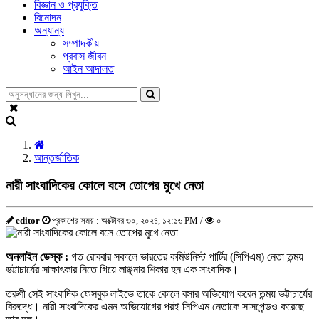
বিজ্ঞান ও প্রযুক্তি
বিনোদন
অন্যান্য
সম্পাদকীয়
প্রবাস জীবন
আইন আদালত
আন্তর্জাতিক
নারী সাংবাদিকের কোলে বসে তোপের মুখে নেতা
editor
প্রকাশের সময় : অক্টোবর ৩০, ২০২৪, ১২:১৬ PM /
০
অনলাইন ডেস্ক :
গত রোববার সকালে ভারতের কমিউনিস্ট পার্টির (সিপিএম) নেতা তন্ময়
ভট্টাচার্যের সাক্ষাৎকার নিতে গিয়ে লাঞ্ছনার শিকার হন এক সাংবাদিক।
তরুণী সেই সাংবাদিক ফেসবুক লাইভে তাকে কোলে বসার অভিযোগ করেন তন্ময় ভট্টাচার্যের
বিরুদ্ধে। নারী সাংবাদিকের এমন অভিযোগের পরই সিপিএম নেতাকে সাসপেন্ডও করেছে