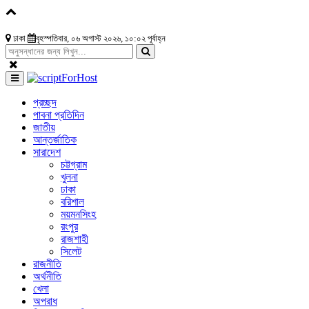
ঢাকা
বৃহস্পতিবার, ০৬ অগাস্ট ২০২৬, ১০:০২ পূর্বাহ্ন
প্রচ্ছদ
পাবনা প্রতিদিন
জাতীয়
আন্তর্জাতিক
সারাদেশ
চট্টগ্রাম
খুলনা
ঢাকা
বরিশাল
ময়মনসিংহ
রংপুর
রাজশাহী
সিলেট
রাজনীতি
অর্থনীতি
খেলা
অপরাধ