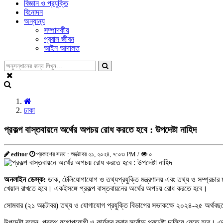
বিজ্ঞান ও প্রযুক্তি
বিনোদন
অন্যান্য
সম্পাদকীয়
প্রবাস জীবন
আইন আদালত
ঢাকা
প্রকল্প বাস্তবায়নে অর্থের অপচয় রোধ করতে হবে : উপদেষ্টা নাহিদ
editor
প্রকাশের সময় : অক্টোবর ২১, ২০২৪, ৭:০৩ PM /
০
অনলাইন ডেস্ক:
ডাক, টেলিযোগাযোগ ও তথ্যপ্রযুক্তি মন্ত্রণালয় এবং তথ্য ও সম্প্রচার মন্ত
খেয়াল রাখতে হবে। একইসঙ্গে প্রকল্প বাস্তবায়নের অর্থের অপচয় রোধ করতে হবে।
সোমবার (২১ অক্টোবর) তথ্য ও যোগাযোগ প্রযুক্তি বিভাগের সভাকক্ষে ২০২৪-২৫ অর্থবছরের
উপদেষ্টা বলেন, প্রকল্প যুগোপযোগী ও কার্যকর করার সর্বোচ্চ প্রচেষ্টা চালিয়ে যেতে হব