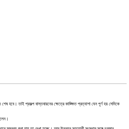
শেষ হবে। তাই প্রকল্প বাস্তবায়নের ক্ষেত্রে কাঙ্ক্ষিত প্রত্যাশা যেন পূর্ণ হয় সেদিকে
 বলেন।
ীভাবে সমন্বয় করা যায় তা দেখা হচ্ছে। আর উন্নয়ন সহযোগী সংস্থার সঙ্গে চলমান