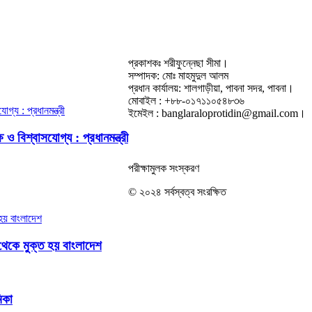
প্রকাশকঃ শরীফুন্নেছা সীমা।
সম্পাদক: মোঃ মাহমুদুল আলম
প্রধান কার্যালয়: শালগাড়ীয়া, পাবনা সদর, পাবনা।
মোবাইল : +৮৮-০১৭১১০৫৪৮৩৬
ইমেইল : banglaraloprotidin@gmail.com।
ও বিশ্বাসযোগ্য : প্রধানমন্ত্রী
পরীক্ষামুলক সংস্করণ
© ২০২৪ সর্বস্বত্ব সংরক্ষিত
থেকে মুক্ত হয় বাংলাদেশ
িকা