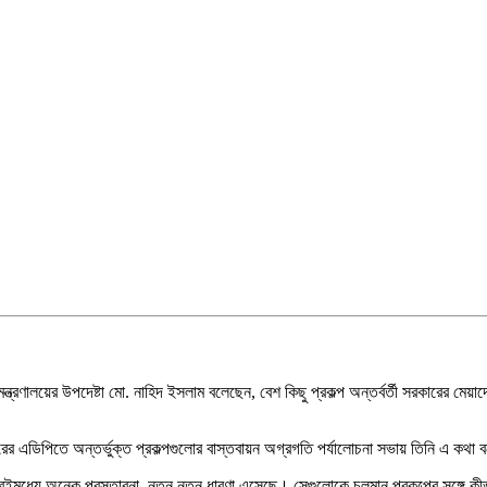
্রণালয়ের উপদেষ্টা মো. নাহিদ ইসলাম বলেছেন, বেশ কিছু প্রকল্প অন্তর্বর্তী সরকারের মেয়াদে 
 এডিপিতে অন্তর্ভুক্ত প্রকল্পগুলোর বাস্তবায়ন অগ্রগতি পর্যালোচনা সভায় তিনি এ কথা
ে। এরইমধ্যে অনেক প্রস্তাবনা, নতুন নতুন ধারণা এসেছে। সেগুলোকে চলমান প্রকল্পের সঙ্গে ক