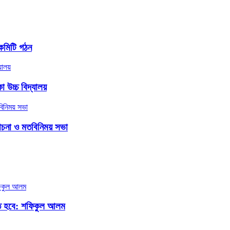
কমিটি গঠন
 উচ্চ বিদ্যালয়
লোচনা ও মতবিনিময় সভা
তে হবে: শফিকুল আলম