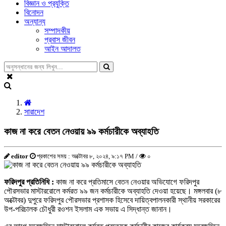
বিজ্ঞান ও প্রযুক্তি
বিনোদন
অন্যান্য
সম্পাদকীয়
প্রবাস জীবন
আইন আদালত
সারাদেশ
কাজ না করে বেতন নেওয়ায় ৯৯ কর্মচারীকে অব্যাহতি
editor
প্রকাশের সময় : অক্টোবর ৮, ২০২৪, ৯:১৭ PM /
০
ফরিদপুর প্রতিনিধি :
কাজ না করে প্রতিমাসে বেতন নেওয়ার অভিযোগে ফরিদপুর
পৌরসভার মাস্টাররোলে কর্মরত ৯৯ জন কর্মচারীকে অব্যাহতি দেওয়া হয়েছে। মঙ্গলবার (৮
অক্টোবর) দুপুরে ফরিদপুর পৌরসভার প্রশাসক হিসেবে দায়িত্বপালনকারী স্থানীয় সরকারের
উপ-পরিচালক চৌধুরী রওশন ইসলাম এক সভায় এ সিদ্ধান্ত জানান।