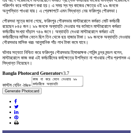
এর আগে সরেজমিনে মাস্টাররোলে কর্মরত প্রত্যেক কর্মচারীর কাজের কার্যক্রম সরেজমিনে
পরিদর্শন করে পর্যবেক্ষণ করা হয়। এ সময় স্ব স্ব কাজের ক্ষেত্রে ওই ৯৯ জনকে
অনুপস্থিত পাওয়া যায়। এ প্রেক্ষাপটে এমন সিদ্ধান্ত নেয় ফরিদপুর পৌরসভা।
পৌরসভা সূত্রে জানা গেছে, ফরিদপুর পৌরসভায় মাস্টাররোলে কর্মরত মোট কর্মচারী
রয়েছেন ৮৪৫ জন। ৯৯ জনকে অব্যাহতি দেওয়ার পর বর্তমানে মাস্টাররোলে কর্মরত
কর্মচারীর সংখ্যা দাঁড়াল ৭৪৬ জনে। অব্যাহতি দেওয়া মাস্টাররোলে কর্মরত এই
কর্মচারীদের মাসিক বেতন ছিল তিন থেকে ছয় হাজার টাকা। ৯৯ জনকে অব্যাহতি দেওয়ায়
পৌরসভার মাসিক খরচ আনুমানিক পাঁচ লাখ টাকা কমে যাবে।
ঘটনার সত্যতা নিশ্চিত করে ফরিদপুর পৌরসভার হিসাবরক্ষক গোবিন্দ চন্দ্র মন্ডল বলেন,
মাস্টাররোলে কাজ করা এই কর্মচারীদের কর্মক্ষেত্রে উপস্থিত না পাওয়ায় পৌর প্রশাসক এ
সিদ্ধান্ত নিয়েছেন।
Bangla Photocard Generator
v3.7
কাস্টম হেডিং
ঐচ্ছিক
Generate Photocard