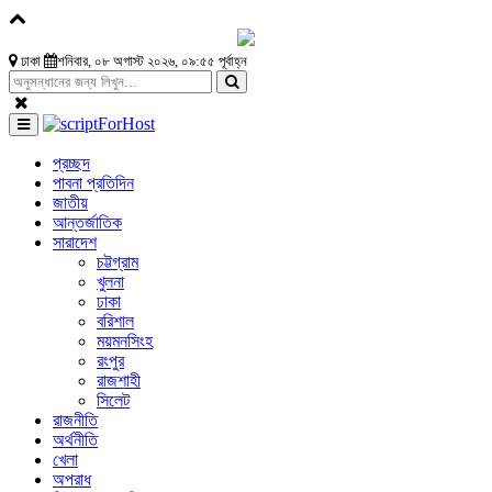
ঢাকা
শনিবার, ০৮ অগাস্ট ২০২৬, ০৯:৫৫ পূর্বাহ্ন
প্রচ্ছদ
পাবনা প্রতিদিন
জাতীয়
আন্তর্জাতিক
সারাদেশ
চট্টগ্রাম
খুলনা
ঢাকা
বরিশাল
ময়মনসিংহ
রংপুর
রাজশাহী
সিলেট
রাজনীতি
অর্থনীতি
খেলা
অপরাধ