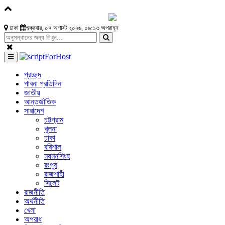
ঢাকা
শুক্রবার, ০৭ অগাস্ট ২০২৬, ০৯:১৩ অপরাহ্ন
প্রচ্ছদ
পাবনা প্রতিদিন
জাতীয়
আন্তর্জাতিক
সারাদেশ
চট্টগ্রাম
খুলনা
ঢাকা
বরিশাল
ময়মনসিংহ
রংপুর
রাজশাহী
সিলেট
রাজনীতি
অর্থনীতি
খেলা
অপরাধ