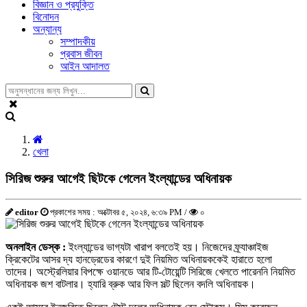
বিজ্ঞান ও প্রযুক্তি
বিনোদন
অন্যান্য
সম্পাদকীয়
প্রবাস জীবন
আইন আদালত
খেলা
সিরিজ শুরুর আগেই ছিটকে গেলেন ইংল্যান্ডের অধিনায়ক
editor
প্রকাশের সময় : অক্টোবর ৫, ২০২৪, ৬:৩৯ PM /
০
অনলাইন ডেস্ক :
ইংল্যান্ডের ভাগ্যটা খারাপ বলতেই হয়। নিজেদের ফ্র্যাঞ্চাইজ
ক্রিকেটের আসর দ্য হানড্রেডের কারণে দুই নিয়মিত অধিনায়ককেই হারাতে হলো
তাদের। অস্ট্রেলিয়ার বিপক্ষে ওয়ানডে আর টি-টোয়েন্টি সিরিজে খেলতে পারেননি নিয়মিত
অধিনায়ক জশ বাটলার। হ্যারি ব্রুক আর ফিল সল্ট ছিলেন বদলি অধিনায়ক।