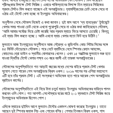
একই আসরে ইনজুরিতে ছিলেন টেস্ট দলের অধিনায়ক বেন স্টোকস। মিস করেছেন
শ্রীলঙ্কার বিপক্ষে টেস্ট সিরিজ। এবারে পাকিস্তানের বিপক্ষে তিন ম্যাচের সিরিজের
প্রথম টেস্টও মিস করতে যাচ্ছেন এই অলরাউন্ডার। হ্যামস্ট্রিংয়ের চোট থেকে সেরে না
ওঠায় এই টেস্টে খেলা হচ্ছে না ইংল্যান্ড অধিনায়কের।
অনুশীলন শেষে স্টোকস নিজেই এ কথা জানান। দুই মাস আগে ‘দ্য হানড্রেড’ টুর্নামেন্টে
খেলার সময় পাওয়া চোট থেকে এখনো পুরোপুরি সেরে না ওঠার কথা জানিয়েছেন স্টোকস,
‘আমি আমার সর্বোচ্চ দিয়ে চেষ্টা করেছি আর প্রথম ম্যাচে ফিরে আসতে চেয়েছি। কিন্তু
এই ম্যাচ মিস করতে হচ্ছে। আমি এখনো ম্যাচ খেলার মতো ফিট হয়ে উঠিনি।’
মুলতানে আজ ইংল্যান্ডের অনুশীলনে আজ স্ট্রেন্থ ও কন্ডিশনিং কোচ পিটার সিমের সঙ্গে
৪৫ মিনিট দৌড়েছেন স্টোকস। পরে নেটে ব্যাটিংয়ে নেমে স্পিনার রেহান আহমেদ,
কোচদের থ্রো ডাউন ও স্থানীয় বোলারদের খেলেন। এখন ১৫ অক্টোবর মুলতানে শুরু হতে
যাওয়া দ্বিতীয় টেস্টে খেলার লক্ষ্য ৩৩ বছর বয়সী এই তারকা অলরাউন্ডারের।
স্টোকসের অনুপস্থিতিতে গত আড়াই বছরের মধ্যে দেশের বাইরে প্রথম টেস্ট খেলার
সুযোগ পেতে পারেন পেস অলরাউন্ডার ক্রিস ওকস। ২০১৬ সালের পর এশিয়া মহাদেশে
এটি হবে তাঁর প্রথম টেস্ট। এই সংস্করণে অভিষেক হতে পারে আরেক পেস অলরাউন্ডার
ব্রাইডন কার্সের।
স্টোকসের অনুপস্থিতিতে এই নিয়ে টানা চতুর্থ ম্যাচে ইংল্যান্ড অধিনায়কের দায়িত্ব পালন
করবেন ওলি পোপ। গত আগস্ট–সেপ্টেম্বরে ঘরের মাঠে ২–১ ব্যবধানে টেস্ট সিরিজ জয়ে
ইংল্যান্ডের অধিনায়ক ছিলেন পোপ।
এদিকে ম্যাচের দুইদিন আগে মুলতান টেস্টের একাদশ ঘোষণা করেছে ইংল্যান্ড। তাতে
আছেন দুই স্পিনার জ্যাক লিচ এবং শোয়েব বশির। পেসার তিনজন ক্রিস ওকস, গাস