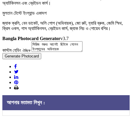
অ্যাটকিনসন এবং ব্রেইডন কার্স।
মুলতান টেস্টে ইংল্যান্ড একাদশ
জ্যাক ক্রলি, বেন ডাকেট, অলি পোপ (অধিনায়ক), জো রুট, হ্যারি ব্রুক, জেমি স্মিথ,
ক্রিস ওকস, গাস অ্যাটকিনসন, ব্রেইডন কার্স, জ্যাক লিচ ও শোয়েব বশির।
Bangla Photocard Generator
v3.7
কাস্টম হেডিং
ঐচ্ছিক
Generate Photocard
আপনার মতামত লিখুন :