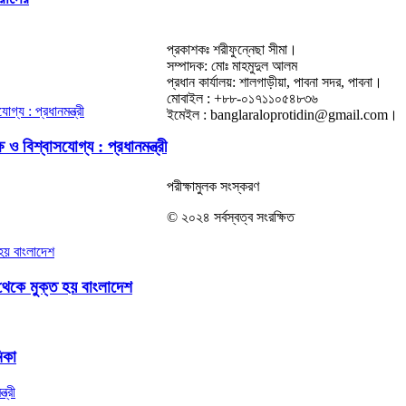
প্রকাশকঃ শরীফুন্নেছা সীমা।
সম্পাদক: মোঃ মাহমুদুল আলম
প্রধান কার্যালয়: শালগাড়ীয়া, পাবনা সদর, পাবনা।
মোবাইল : +৮৮-০১৭১১০৫৪৮৩৬
ইমেইল : banglaraloprotidin@gmail.com।
ও বিশ্বাসযোগ্য : প্রধানমন্ত্রী
পরীক্ষামুলক সংস্করণ
© ২০২৪ সর্বস্বত্ব সংরক্ষিত
থেকে মুক্ত হয় বাংলাদেশ
িকা