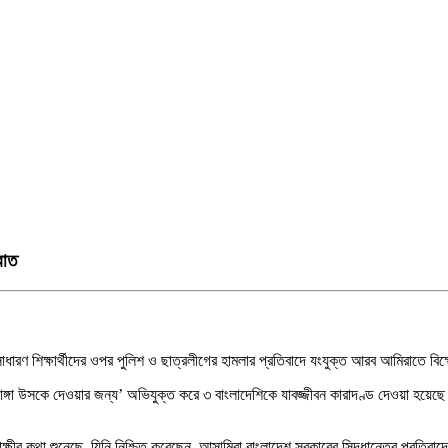
রাত
াধারণ শিক্ষার্থীদের ওপর পুলিশ ও ছাত্রলীগের হামলার প্রতিবাদে যংযুক্ত আরব আমিরাতে ব
‘দাঙ্গা উসকে দেওয়ার জন্য’ অভিযুক্ত করে ৩ বাংলাদেশিকে যাবজ্জীবন কারাদণ্ড দেওয়া
াক্ষীর কথা শুনেছে, যিনি নিশ্চিত করেছেন, আসামিরা বাংলাদেশ সরকারের সিদ্ধান্তের প্রতি