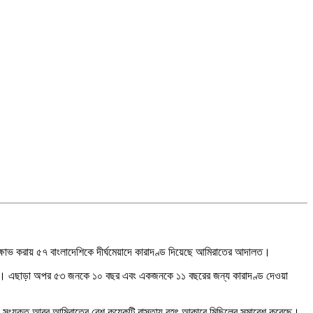
িক্ষোভ করায় ৫৭ বাংলাদেশিকে দীর্ঘমেয়াদে কারাদণ্ড দিয়েছে আমিরাতের আদালত।
 হয়েছে। এছাড়া অপর ৫৩ জনকে ১০ বছর এবং একজনকে ১১ বছরের জন্য কারাদণ্ড দেওয়া
বাদে সংযুক্ত আরব আমিরাতের বেশ কয়েকটি রাস্তায় বৃহৎ আকারে মিছিলের সমাবেশ করেছে।