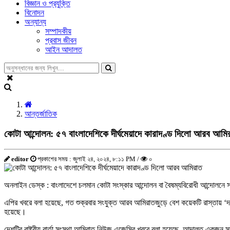
বিজ্ঞান ও প্রযুক্তি
বিনোদন
অন্যান্য
সম্পাদকীয়
প্রবাস জীবন
আইন আদালত
আন্তর্জাতিক
কোটা আন্দোলন: ৫৭ বাংলাদেশিকে দীর্ঘমেয়াদে কারাদণ্ড দিলো আরব আমি
editor
প্রকাশের সময় : জুলাই ২৪, ২০২৪, ৮:১১ PM /
০
অনলাইন ডেস্ক : বাংলাদেশে চলমান কোটা সংস্কার আন্দোলন বা বৈষম্যবিরোধী আন্দোলনে স
এপির খবরে বলা হয়েছে, গত শুক্রবার সংযুক্ত আরব আমিরাতজুড়ে বেশ কয়েকটি রাস্তায় 
হয়েছে।
দেশটির রাষ্ট্রীয় বার্তা সংস্থা আমিরাত নিউজ এজেন্সির খবরে বলা হয়েছে, আদালত একজন স