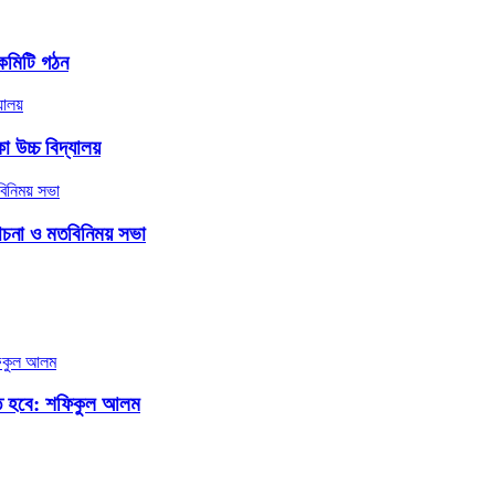
কমিটি গঠন
 উচ্চ বিদ্যালয়
লোচনা ও মতবিনিময় সভা
তে হবে: শফিকুল আলম