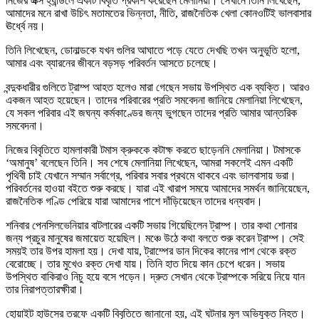
নিজের এক্স হ্যান্ডলে একটি বিবৃতি প্রকাশ করেছেন মেলানিয়া। সেখানে তিনি লিখেছেন,
আমাদের মনে রাখা উচিৎ মতামতের ভিন্নতা, নীতি, রাজনৈতিক খেলা কোনওটিই ভালবাসার
ঊর্ধ্বে নয়।
তিনি লিখেছেন, ডোনাল্ডকে যখন গুলির আঘাতে পড়ে যেতে দেখছি তখন অনুভূতি হলো,
আমার এবং ব্যারনের জীবনে বড়সড় পরিবর্তন আসতে চলেছে।
বন্দুকধারীর গুলিতে ট্রাম্প আহত হলেও মারা গেছেন সভায় উপস্থিত এক ব্যক্তি। আরও
একজন আহত হয়েছেন। তাদের পরিবারের প্রতি সমবেদনা জানিয়ে মেলানিয়া লিখেছেন,
যে সকল পরিবার এই জঘন্য কর্মকাণ্ডের জন্য ভুগছেন তাদের প্রতি আমার আন্তরিক
সমবেদনা।
নিজের বিবৃতিতে হামলাকারী টমাস ক্রুককে কটাক্ষ করতে ছাড়েননি মেলানিয়া। টমাসকে
‘অমানুষ’ বলেছেন তিনি। সব শেষে মেলানিয়া লিখেছেন, আমরা সকলেই এমন একটি
পৃথিবী চাই যেখানে সম্মান সর্বাগ্রে, পরিবার সবার প্রথমে থাকবে এবং ভালবাসায় ভরা।
পরিবর্তনের হাওয়া বইতে শুরু করছে। যারা এই খারাপ সময়ে আমাদের সমর্থন জানিয়েছেন,
রাজনৈতিক গণ্ডি পেরিয়ে যারা আমাদের পাশে দাঁড়িয়েছেন তাদের ধন্যবাদ।
শনিবার পেনসিলভেনিয়ার বাটলারের একটি সভায় গিয়েছিলেন ট্রাম্প। তার কথা শোনার
জন্য প্রচুর মানুষের জমায়েত হয়েছিল। মঞ্চে উঠে কথা বলতে শুরু করেন ট্রাম্প। সেই
সময়ই তার উপর হামলা হয়। দেখা যায়, ট্রাম্পের ডান দিকের কানের পাশ থেকে রক্ত
বেরোচ্ছে। তার মুখেও রক্ত দেখা যায়। তিনি হাত দিয়ে কান চেপে ধরেন। সভায়
উপস্থিত বাকিরাও নিচু হয়ে বসে পড়েন। দ্রুত সেখান থেকে ট্রাম্পকে সরিয়ে নিয়ে যান
তার নিরাপত্তারক্ষীরা।
হোয়াইট হাউসের তরফে একটি বিবৃতিতে জানানো হয়, এই ঘটনার মূল অভিযুক্ত নিহত।