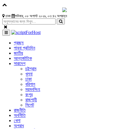
ঢাকা
শনিবার, ০৮ অগাস্ট ২০২৬, ০৩:৪২ অপরাহ্ন
প্রচ্ছদ
পাবনা প্রতিদিন
জাতীয়
আন্তর্জাতিক
সারাদেশ
চট্টগ্রাম
খুলনা
ঢাকা
বরিশাল
ময়মনসিংহ
রংপুর
রাজশাহী
সিলেট
রাজনীতি
অর্থনীতি
খেলা
অপরাধ