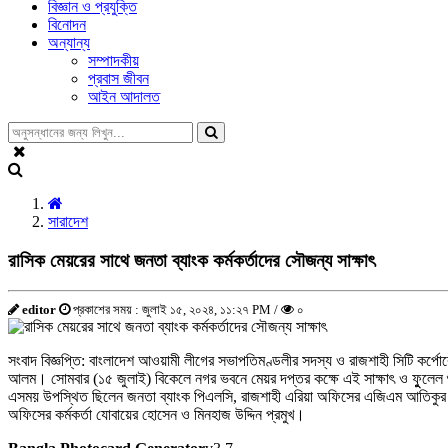
বিজ্ঞান ও প্রযুক্তি
বিনোদন
অন্যান্য
সম্পাদকীয়
প্রবাস জীবন
আইন আদালত
সারাদেশ
রাসিক মেয়রের সাথে জনতা ব্যাংক কর্মকর্তাদের সৌজন্য সাক্ষাৎ
editor
প্রকাশের সময় : জুলাই ১৫, ২০২৪, ১১:২৭ PM /
০
সংবাদ বিজ্ঞপ্তি: বাংলাদেশ আওয়ামী লীগের সভাপতিমণ্ডলীর সদস্য ও রাজশাহী সিটি কর্পে
আলম। সোমবার (১৫ জুলাই) বিকেলে নগর ভবনে মেয়র দপ্তর কক্ষে এই সাক্ষাৎ ও ফুুলেল শু
এসময় উপস্থিত ছিলেন জনতা ব্যাংক পিএলসি, রাজশাহী এরিয়া অফিসের এজিএম আতিকুর রহমান,
অফিসের কর্মকর্তা যোবায়ের হোসেন ও মিনহাজ উদ্দিন প্রমুখ।