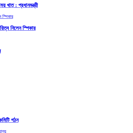
য় খাত : প্রধানমন্ত্রী
দায়িত্ব নিলেন স্পিকার
ন
কমিটি গঠন