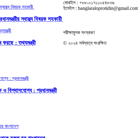
মোবাইল : +৮৮-০১৭১১০৫৪৮৩৬
ইমেইল : banglaraloprotidin@gmail.co
নমন্ত্রীর স্বাস্থ্য বিষয়ক সহকারী
পরীক্ষামুলক সংস্করণ
করছে : তথ্যমন্ত্রী
© ২০২৪ সর্বস্বত্ব সংরক্ষিত
ও বিশ্বাসযোগ্য : প্রধানমন্ত্রী