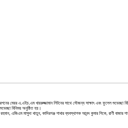
ারেশনের মেয়র এ.এইচ.এম খায়রুজ্জামান লিটনের সাথে সৌজন্য সাক্ষাৎ এবং ফুলেল শুভেচ্ছা
ভেচ্ছা বিনিময় অনুষ্ঠিত হয়।
 এজিএম মাসুদা খাতুন, কাদিরগঞ্জ শাখার ব্যবস্থাপক আনন্দ কুমার পিকে, রাণী বাজার শাখ