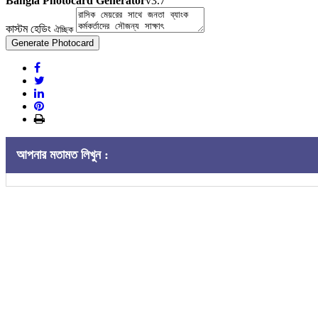
Bangla Photocard Generator
v3.7
কাস্টম হেডিং
ঐচ্ছিক
Generate Photocard
আপনার মতামত লিখুন :