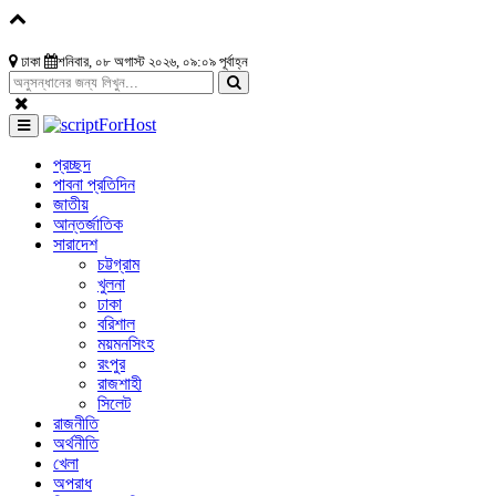
ঢাকা
শনিবার, ০৮ অগাস্ট ২০২৬, ০৯:০৯ পূর্বাহ্ন
প্রচ্ছদ
পাবনা প্রতিদিন
জাতীয়
আন্তর্জাতিক
সারাদেশ
চট্টগ্রাম
খুলনা
ঢাকা
বরিশাল
ময়মনসিংহ
রংপুর
রাজশাহী
সিলেট
রাজনীতি
অর্থনীতি
খেলা
অপরাধ