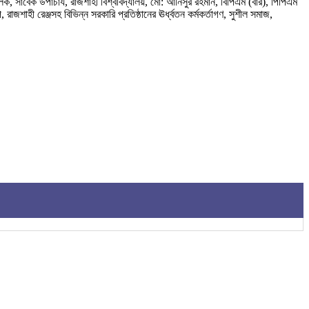
ক, সাবেক উপাচার্য, রাজশাহী বিশ্ববিদ্যালয়, মো: আনিসুর রহমান, বিপিএম (বার), পিপিএম
শাহী রেঞ্জসহ বিভিন্ন সরকারি প্রতিষ্ঠানের ঊর্ধ্বতন কর্মকর্তাগণ, সুশীল সমাজ,