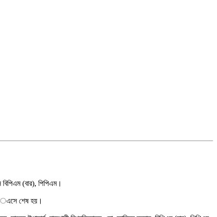
ুন বিপিএম (বার), পিপিএম।
নস্ েএসে শেষ হয়।