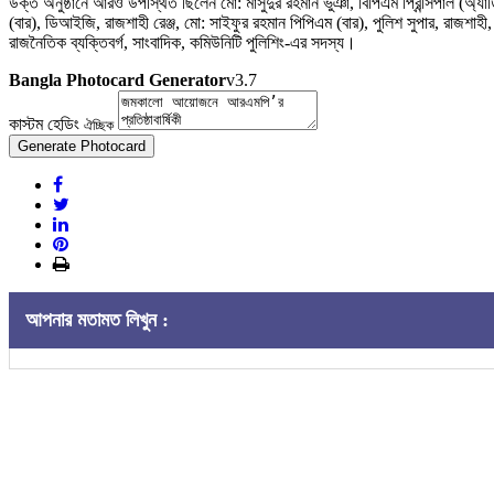
উক্ত অনুষ্ঠানে আরও উপস্থিত ছিলেন মো: মাসুদুর রহমান ভুঞা, বিপিএম প্রিন্সিপাল (অ্যা
(বার), ডিআইজি, রাজশাহী রেঞ্জ, মো: সাইফুর রহমান পিপিএম (বার), পুলিশ সুপার, রাজশাহী,
রাজনৈতিক ব্যক্তিবর্গ, সাংবাদিক, কমিউনিটি পুলিশিং-এর সদস্য।
Bangla Photocard Generator
v3.7
কাস্টম হেডিং
ঐচ্ছিক
Generate Photocard
আপনার মতামত লিখুন :