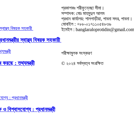
প্রকাশকঃ শরীফুন্নেছা সীমা।
সম্পাদক: মোঃ মাহমুদুল আলম
প্রধান কার্যালয়: শালগাড়ীয়া, পাবনা সদর, পাবনা।
মোবাইল : +৮৮-০১৭১১০৫৪৮৩৬
ইমেইল : banglaraloprotidin@gmail.co
নমন্ত্রীর স্বাস্থ্য বিষয়ক সহকারী
পরীক্ষামুলক সংস্করণ
করছে : তথ্যমন্ত্রী
© ২০২৪ সর্বস্বত্ব সংরক্ষিত
ও বিশ্বাসযোগ্য : প্রধানমন্ত্রী