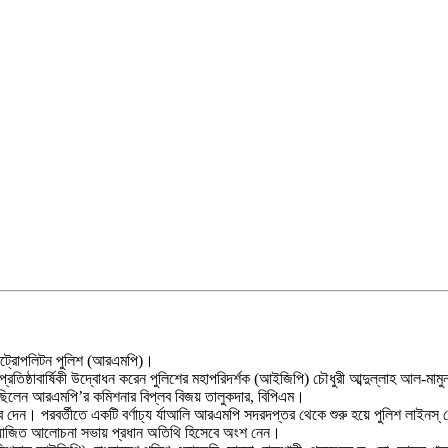
 মেট্রোপলিটন পুলিশ (আরএমপি)।
তিষ্ঠাবার্ষিকী উদ্বোধন করেন পুলিশের মহাপরিদর্শক (আইজিপি) চৌধুরী আব্দুল্লাহ আল-মাম
ছিলেন আরএমপি’র কমিশনার বিপ্লব বিজয় তালুকদার, বিপিএম।
বাব দেন। পরবর্তীতে একটি বর্ণাঢ্য র্যাআলি আরএমপি সদরদপ্তর থেকে শুরু হয়ে পুলিশ লাই
 আয়োজিত আলোচনা সভায় প্রধান অতিথি হিসেবে অংশ নেন।