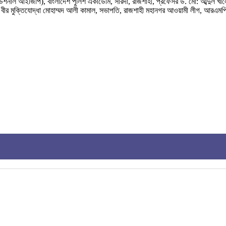
ডিশনাল আইজিপি), বাংলাদেশ পুলিশ একাডেমি, সারদা, রাজশাহী, প্রফেসর ড. মো: আব্দুল খালে
 বীর মুক্তিযোদ্ধা মোহাম্মদ আলী কামাল, সভাপতি, রাজশাহী মহানগর আওয়ামী লীগ, আরএমপি, রাজ