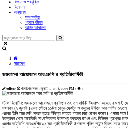
বিজ্ঞান ও প্রযুক্তি
বিনোদন
অন্যান্য
সম্পাদকীয়
প্রবাস জীবন
আইন আদালত
সারাদেশ
জমকালো আয়োজনে আরএমপি’র প্রতিষ্ঠাবার্ষিকী
editor
প্রকাশের সময় : জুলাই ২, ২০২৪, ৫:৩৭ PM /
০
স্টাফ রিপোর্টার: জমকালো আয়োজনে প্রতিষ্ঠার ৩২ তম বার্ষিকী উদযাপন করেছে রাজশাহী
মঙ্গলবার (২ জুলাই ) বেলা পৌনে ১১টায় বেলুন-ফেস্টুন ও কবুতর উড়িয়ে আরএমপির ৩২তম প্র
এরপর তিনি আরএমপি সদরদপ্তরে বিভিন্ন জাতের গাছের চারা রোপণ করেন। এসময় সঙ্গে 
উদ্বোধন শেষে আইজিপি সাংবাদিকদের উদ্দেশ্যে বক্তব্য রাখেন এবং বিভিন্ন প্রশ্নের জ
এরপর আইজিপি আরএমপির ৩২ তম প্রতিষ্ঠাবাষির্কী উপলক্ষে পুলিশ লাইন্স ড্রিল শেডে