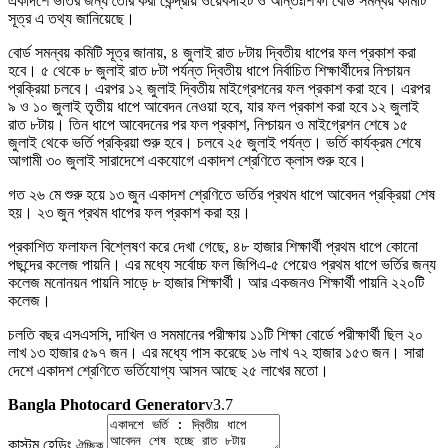
একাদশে ভর্তির জন্য তৈরি করা কেন্দ্রীয় ওয়েবসাইট ও আন্তঃশিক্ষা বোর্ড সমন্বয় কমিটি
সূত্র এ তথ্য জানিয়েছে।
বোর্ড সমন্বয় কমিটি সূত্র জানায়, ৪ জুলাই রাত ৮টায় দ্বিতীয় ধাপের ফল প্রকাশ করা
হবে। ৫ থেকে ৮ জুলাই রাত ৮টা পর্যন্ত দ্বিতীয় ধাপে নির্বাচিত শিক্ষার্থীদের নিশ্চায়ন
প্রক্রিয়া চলবে। এরপর ১২ জুলাই দ্বিতীয় মাইগ্রেশনের ফল প্রকাশ করা হবে। এরপর
৯ ও ১০ জুলাই তৃতীয় ধাপে আবেদন নেওয়া হবে, যার ফল প্রকাশ করা হবে ১২ জুলাই
রাত ৮টায়। তিন ধাপে আবেদনের পর ফল প্রকাশ, নিশ্চায়ন ও মাইগ্রেশন শেষে ১৫
জুলাই থেকে ভর্তি প্রক্রিয়া শুরু হবে। চলবে ২৫ জুলাই পর্যন্ত। ভর্তি কার্যক্রম শেষে
আগামী ৩০ জুলাই সারাদেশে একযোগে একাদশ শ্রেণিতে ক্লাস শুরু হবে।
গত ২৬ মে শুরু হয়ে ১৩ জুন একাদশ শ্রেণিতে ভর্তির প্রথম ধাপে আবেদন প্রক্রিয়া শেষ
হয়। ২৩ জুন প্রথম ধাপের ফল প্রকাশ করা হয়।
প্রকাশিত ফলাফল বিশ্লেষণ করে দেখা গেছে, ৪৮ হাজার শিক্ষার্থী প্রথম ধাপে কোনো
পছন্দের কলেজ পায়নি। এর মধ্যে সর্বোচ্চ ফল জিপিএ-৫ পেয়েও প্রথম ধাপে ভর্তির জন্য
কলেজ মনোনয়ন পায়নি সাড়ে ৮ হাজার শিক্ষার্থী।‌ আর একজনও শিক্ষার্থী পায়নি ২২০টি‌
কলেজ।
চলতি বছর এসএসসি, দাখিল ও সমমানের পরীক্ষায় ১১টি শিক্ষা বোর্ডে পরীক্ষার্থী ছিল ২০
লাখ ১৩ হাজার ৫৯৭ জন। এর মধ্যে পাস করেছে ১৬ লাখ ৭২ হাজার ১৫৩ জন। সারা
দেশে একাদশ শ্রেণিতে ভর্তিযোগ্য আসন আছে ২৫ লাখের মতো।
Bangla Photocard Generator
v3.7
কাস্টম হেডিং
ঐচ্ছিক