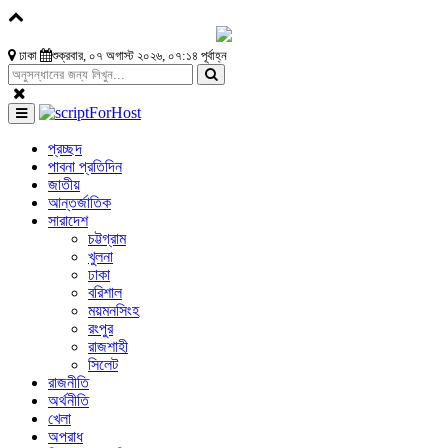
ঢাকা
শুক্রবার, ০৭ অগাস্ট ২০২৬, ০৭:১৪ পূর্বাহ্ন
প্রচ্ছদ
পাবনা প্রতিদিন
জাতীয়
আন্তর্জাতিক
সারাদেশ
চট্টগ্রাম
খুলনা
ঢাকা
বরিশাল
ময়মনসিংহ
রংপুর
রাজশাহী
সিলেট
রাজনীতি
অর্থনীতি
খেলা
অপরাধ