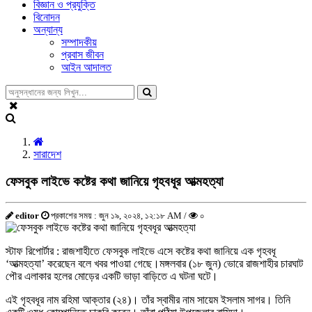
বিজ্ঞান ও প্রযুক্তি
বিনোদন
অন্যান্য
সম্পাদকীয়
প্রবাস জীবন
আইন আদালত
সারাদেশ
ফেসবুক লাইভে কষ্টের কথা জানিয়ে গৃহবধূর আত্মহত্যা
editor
প্রকাশের সময় : জুন ১৯, ২০২৪, ১২:১৮ AM /
০
স্টাফ রিপোর্টার : রাজশাহীতে ফেসবুক লাইভে এসে কষ্টের কথা জানিয়ে এক গৃহবধূ
‘আত্মহত্যা’ করেছেন বলে খবর পাওয়া গেছে।মঙ্গলবার (১৮ জুন) ভোরে রাজশাহীর চারঘাট
পৌর এলাকার হলের মোড়ের একটি ভাড়া বাড়িতে এ ঘটনা ঘটে।
এই গৃহবধূর নাম রহিমা আক্তার (২৪)। তাঁর স্বামীর নাম সায়েম ইসলাম সাগর। তিনি