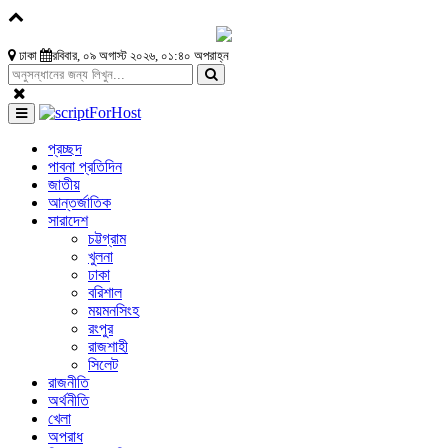
ঢাকা
রবিবার, ০৯ অগাস্ট ২০২৬, ০১:৪০ অপরাহ্ন
প্রচ্ছদ
পাবনা প্রতিদিন
জাতীয়
আন্তর্জাতিক
সারাদেশ
চট্টগ্রাম
খুলনা
ঢাকা
বরিশাল
ময়মনসিংহ
রংপুর
রাজশাহী
সিলেট
রাজনীতি
অর্থনীতি
খেলা
অপরাধ