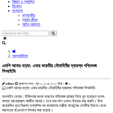
বিজ্ঞান ও প্রযুক্তি
বিনোদন
অন্যান্য
সম্পাদকীয়
প্রবাস জীবন
আইন আদালত
আন্তর্জাতিক
এমপি আনার হত্যা: এবার ভারতীয় নৌবাহিনীর দ্বারস্থ পশ্চিমবঙ্গ
সিআইডি
editor
প্রকাশের সময় : জুন ২, ২০২৪, ৪:০১ PM /
০
অনলাইন ডেস্ক : চিকিৎসার জন্য ভারতের পশ্চিমবঙ্গ রাজ্যে গিয়ে খুন হয়েছেন সংসদ
সদস্য আনোয়ারুল আজীম আনার। তবে তার লাশ এখনও উদ্ধার করা যায়নি। টানা
কয়েকদিন ধরে নিরলস তল্লাশির পর কলকাতার সঞ্জীবা গার্ডেন্সের সেপটিক ট্যাংক থেকে
মরদেহের খণ্ডিতাংশ উদ্ধার করা হয়েছে।