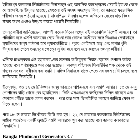
ইতিমধ্যে কলকাতা নিউটাউনের বিলাসবহুল ওই আবাসিক কমপ্লেক্সের সেফটি ট্যাংক থেকে
যে মাংসপিণ্ড উদ্ধার হয়েছে, সেগুলো ওই সংসদ সদস্যের কিনা, তা জানতে ফরেনসিক
পরীক্ষার জন্য পাঠানো হয়েছে। মাংসপিণ্ড উদ্ধার হলেও আজিমের দেহের হাড়় কিংবা
মাথার অংশ এখনও উদ্ধার করতে পারেনি সিআইডি।
তদন্তকারীরা জানিয়েছেন, আগামী কয়েক দিনের মধ্যে ওই ফরেনসিক রিপোর্ট আসবে। তা
পজিটিভ হলে এমপি আনারের মেয়ে কিংবা তার কোনও আত্মীয়ের সঙ্গে ডিএনএ প্রোফাইল
ম্যাচিংয়ের জন্য পাঠানো হবে ল্যাবরেটরিতে। প্রায় একইসঙ্গে হাড় এবং মাথার খুলি
উদ্ধার করা গেলে তদন্তের ক্ষেত্রে সুবিধা হবে বলে মনে করছেন তদন্তকারীরা।
এদিকে চাঞ্চল্যকর এই হত্যাকাণ্ডের মামলায় অভিযুক্ত সিয়াম হোসেন নেপালে আটক
হয়েছে বলে গণমাধ্যমে খবর বের হয়েছে। অবশ্য পশ্চিমবঙ্গ সিআইডির পক্ষ থেকে ওই
খবরের সত্যতা স্বীকার করা হয়নি। যদিও সিয়ামকে হাতে পেতে সব রকম চেষ্টা চলছে বলে
জানিয়েছে সিআইডি।
উল্লেখ্য, গত ১২ মে চিকিৎসার জন্য ভারতের পশ্চিমবঙ্গে যান এমপি আনার। ১৩ মে বন্ধু
গোপালের বাড়ি থেকে বের হয়েছিলেন। তিনি এসএমএসে বলছিলেন দিল্লি যাচ্ছেন এবং
সেখানে পৌঁছে তাকে ফোন করবেন। পরে তার সঙ্গে ভিআইপিরা আছেন জানিয়ে ফোন না
দিতে বলেন।
পরে ১৮ মে ভারতে নিখোঁজের জিডি করা হয়। ২২ মে ভারতের কলকাতার নিউটাউনের
সঞ্জীবা গার্ডেনের একটি ফ্ল্যাটে এমপি আনারকে খুন করা হয়েছে বলে জানায় কলকাতার
সিআইডি।
Bangla Photocard Generator
v3.7