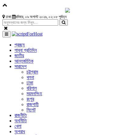
ঢাকা
রবিবার, ০৯ অগাস্ট ২০২৬, ০২:০৮ পূর্বাহ্ন
প্রচ্ছদ
পাবনা প্রতিদিন
জাতীয়
আন্তর্জাতিক
সারাদেশ
চট্টগ্রাম
খুলনা
ঢাকা
বরিশাল
ময়মনসিংহ
রংপুর
রাজশাহী
সিলেট
রাজনীতি
অর্থনীতি
খেলা
অপরাধ