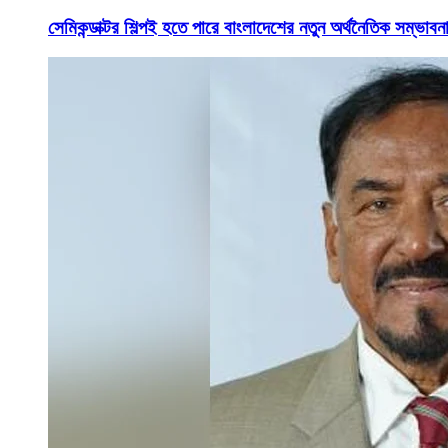
সেমিকন্ডাক্টর শিল্পই হতে পারে বাংলাদেশের নতুন অর্থনৈতিক সম্ভাবনাম