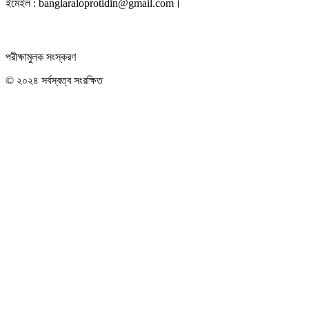
ইমেইল : banglaraloprotidin@gmail.com।
পরীক্ষামুলক সংস্করণ
© ২০২৪ সর্বস্বত্ব সংরক্ষিত