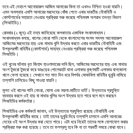
তবে এই দেহাংশ আনোয়ারুল আজিম আনারের কিনা তা এখনও নিশ্চিত হওয়া যায়নি।
এমন অবস্থায় এমপি আনারের মরদেহের খোঁজ পেতে এবার ভারতীয় নৌবাহিনী ও
কোস্টগার্ডের সহায়তা নেওয়ার প্রক্রিয়া শুরু করেছে পশ্চিমবঙ্গ অপরাধ তদন্ত বিভাগ
(সিআইডি)।
রোববার (২ জুন) এই তথ্য জানিয়েছে কলকাতার একাধিক সংবাদমাধ্যম।
সংবাদমাধ্যম বলছে, খালের নোংরা পানি থেকে বাংলাদেশের সংসদ সদস্য আনোয়ারুল
আজিমের মরদেহের হাড় এবং মাথার খুলি উদ্ধার করতে এবার ভারতীয় নৌবাহিনী এবং
উপকূলরক্ষী বাহিনীর (কোস্টগার্ড) সাহায্য নেওয়ার প্রক্রিয়া শুরু করেছে পশ্চিমবঙ্গ
সিআইডি।
ওই খুনের ঘটনায় ধৃত জিহাদ হাওলাদারের দাবি ছিল, আজিমের মরদেহের হাড় এবং মাথার
অংশ টুকরো টুকরো করে ভাঙড়ের পোলেরহাট থানা এলাকার কৃষ্ণমাটি এলাকার বাগজোলা
খালে ফেলা হয়েছে। সেখানে গত সাত দিন ধরে বিপর্যয় মোকাবিলা বাহিনীর ডুবুরি নামিয়ে
তল্লাশি চালিয়েও কিছু পাওয়া যায়নি।
মূলত ওই খালের পানি নোংরা, ঘোলা এবং ময়লা-মাটিতে ভর্তি। উন্নততর প্রযুক্তি
ব্যবহার করলে ওই হাড় বা মাথার খুলির অংশ উদ্ধার হতে পারে বলে মনে করছেন
সিআইডির কর্মকর্তারা।
সিআইডির এক কর্মকর্তা জানান, ওই উন্নততর প্রযুক্তি রয়েছে নৌবাহিনী এবং
উপকূলরক্ষী বাহিনীর কাছে। তাই তাদের ডুবুরি দিয়ে তল্লাশি চালালে এমপি আনারের
দেহের ওই অংশ উদ্ধার করা যেতে পারে। এটা ধরে নিয়েই তাদের সঙ্গে যোগাযোগ করার
প্রক্রিয়া শুরু করা হয়েছে। তবে তা ফলপ্রসু হবে কি না তা পরবর্তী সময়ে বোঝা যাবে।