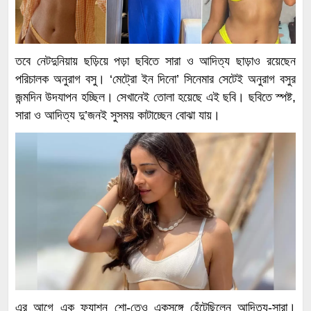
তবে নেটদুনিয়ায় ছড়িয়ে পড়া ছবিতে সারা ও আদিত্য ছাড়াও রয়েছেন
পরিচালক অনুরাগ বসু। ‘মেট্রো ইন দিনো’ সিনেমার সেটেই অনুরাগ বসুর
জন্মদিন উদযাপন হচ্ছিল। সেখানেই তোলা হয়েছে এই ছবি। ছবিতে স্পষ্ট,
সারা ও আদিত্য দু’জনই সুসময় কাটাচ্ছেন বোঝা যায়।
এর আগে এক ফ্যাশন শো-তেও একসঙ্গে হেঁটেছিলেন আদিত্য-সারা।