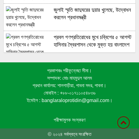
জুলাই স্মৃতি জাদুঘরের দুয়ার খুলেছে, উদ্বোধন
করলেন প্রধানমন্ত্রী
প্রবল গণপ্রতিরোধের মুখে চব্বিশের ৫ আগস্ট
হাসিনার স্বৈরশাসন থেকে মুক্ত হয় বাংলাদেশ
প্রকাশকঃ শরীফুন্নেছা সীমা।
জুলাই গণঅভ্যুত্থানে সুপ্রিম কোর্টের
সম্পাদক: মোঃ মাহমুদুল আলম
আইনজীবীদের ঐতিহাসিক ভূমিকা
প্রধান কার্যালয়: শালগাড়ীয়া, পাবনা সদর, পাবনা।
মোবাইল : +৮৮-০১৭১১০৫৪৮৩৬
ইমেইল : banglaraloprotidin@gmail.com।
জনপ্রত্যাশা পূরণে সমঝোতার ভিত্তিতে
সংবিধান সংশোধন করা হবে : স্বরাষ্ট্রমন্ত্রী
পরীক্ষামুলক সংস্করণ
© ২০২৪ সর্বস্বত্ব সংরক্ষিত