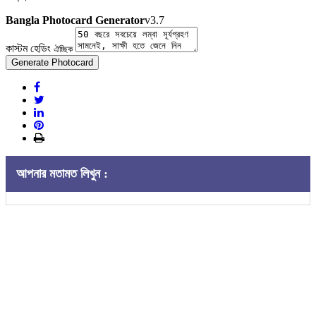
Bangla Photocard Generator
v3.7
কাস্টম হেডিং
ঐচ্ছিক
Generate Photocard
আপনার মতামত লিখুন :