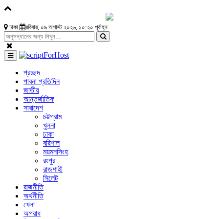
ঢাকা
রবিবার, ০৯ অগাস্ট ২০২৬, ১০:২০ পূর্বাহ্ন
প্রচ্ছদ
পাবনা প্রতিদিন
জাতীয়
আন্তর্জাতিক
সারাদেশ
চট্টগ্রাম
খুলনা
ঢাকা
বরিশাল
ময়মনসিংহ
রংপুর
রাজশাহী
সিলেট
রাজনীতি
অর্থনীতি
খেলা
অপরাধ