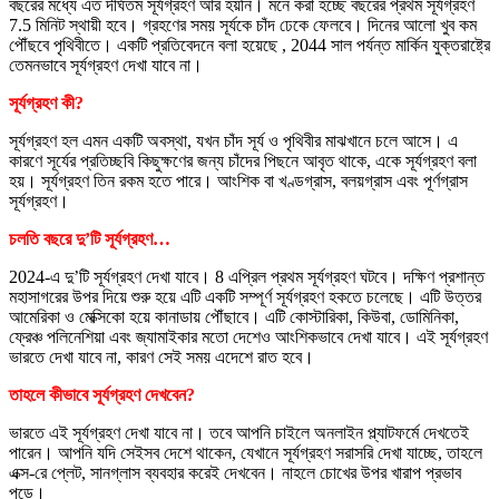
বছরের মধ্যে এত দীর্ঘতম সূর্যগ্রহণ আর হয়নি। মনে করা হচ্ছে বছরের প্রথম সূর্যগ্রহণ
7.5 মিনিট স্থায়ী হবে। গ্রহণের সময় সূর্যকে চাঁদ ঢেকে ফেলবে। দিনের আলো খুব কম
পৌঁছবে পৃথিবীতে। একটি প্রতিবেদনে বলা হয়েছে , 2044 সাল পর্যন্ত মার্কিন যুক্তরাষ্ট্রে
তেমনভাবে সূর্যগ্রহণ দেখা যাবে না।
সূর্যগ্রহণ কী?
সূর্যগ্রহণ হল এমন একটি অবস্থা, যখন চাঁদ সূর্য ও পৃথিবীর মাঝখানে চলে আসে। এ
কারণে সূর্যের প্রতিচ্ছবি কিছুক্ষণের জন্য চাঁদের পিছনে আবৃত থাকে, একে সূর্যগ্রহণ বলা
হয়। সূর্যগ্রহণ তিন রকম হতে পারে। আংশিক বা খণ্ডগ্রাস, বলয়গ্রাস এবং পূর্ণগ্রাস
সূর্যগ্রহণ।
চলতি বছরে দু’টি সূর্যগ্রহণ…
2024-এ দু’টি সূর্যগ্রহণ দেখা যাবে। 8 এপ্রিল প্রথম সূর্যগ্রহণ ঘটবে। দক্ষিণ প্রশান্ত
মহাসাগরের উপর দিয়ে শুরু হয়ে এটি একটি সম্পূর্ণ সূর্যগ্রহণ হকতে চলেছে। এটি উত্তর
আমেরিকা ও মেক্সিকো হয়ে কানাডায় পৌঁছাবে। এটি কোস্টারিকা, কিউবা, ডোমিনিকা,
ফ্রেঞ্চ পলিনেশিয়া এবং জ্যামাইকার মতো দেশেও আংশিকভাবে দেখা যাবে। এই সূর্যগ্রহণ
ভারতে দেখা যাবে না, কারণ সেই সময় এদেশে রাত হবে।
তাহলে কীভাবে সূর্যগ্রহণ দেখবেন?
ভারতে এই সূর্যগ্রহণ দেখা যাবে না। তবে আপনি চাইলে অনলাইন প্ল্যাটফর্মে দেখতেই
পারেন। আপনি যদি সেইসব দেশে থাকেন, যেখানে সূর্যগ্রহণ সরাসরি দেখা যাচ্ছে, তাহলে
এক্স-রে প্লেট, সানগ্লাস ব্যবহার করেই দেখবেন। নাহলে চোখের উপর খারাপ প্রভাব
পড়ে।