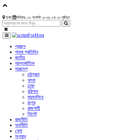
ঢাকা
শনিবার, ০৮ অগাস্ট ২০২৬, ০৪:২২ পূর্বাহ্ন
প্রচ্ছদ
পাবনা প্রতিদিন
জাতীয়
আন্তর্জাতিক
সারাদেশ
চট্টগ্রাম
খুলনা
ঢাকা
বরিশাল
ময়মনসিংহ
রংপুর
রাজশাহী
সিলেট
রাজনীতি
অর্থনীতি
খেলা
অপরাধ