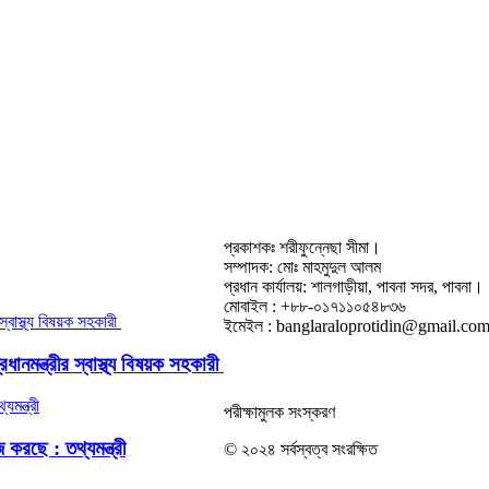
প্রকাশকঃ শরীফুন্নেছা সীমা।
সম্পাদক: মোঃ মাহমুদুল আলম
প্রধান কার্যালয়: শালগাড়ীয়া, পাবনা সদর, পাবনা।
মোবাইল : +৮৮-০১৭১১০৫৪৮৩৬
ইমেইল : banglaraloprotidin@gmail.co
নমন্ত্রীর স্বাস্থ্য বিষয়ক সহকারী
পরীক্ষামুলক সংস্করণ
করছে : তথ্যমন্ত্রী
© ২০২৪ সর্বস্বত্ব সংরক্ষিত