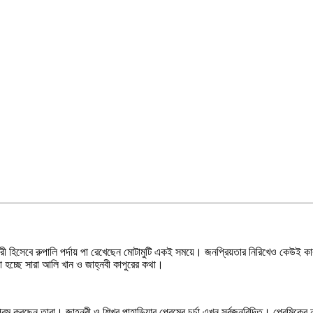
রী হিসেবে রুপালি পর্দায় পা রেখেছেন মোটামুটি একই সময়ে। জনপ্রিয়তার নিরিখেও কেউই 
লা হচ্ছে সারা আলি খান ও জাহ্নবী কাপুরের কথা।
ম করছেন তারা। জাহ্নবী ও শিখর পাহাড়িয়ার প্রেমের চর্চা এখন সর্বজনবিদিত। প্রেমিকের 