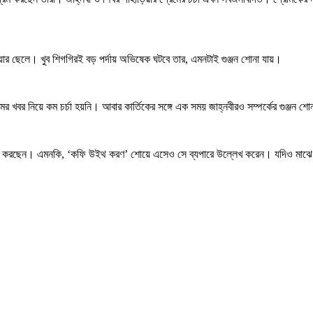
াহাড়িয়ার ছেলে। খুব শিগগিরই বড় পর্দায় অভিষেক ঘটবে তার, এমনটাই গুঞ্জন শোনা যায়।
মের খবর নিয়ে কম চর্চা হয়নি। আবার কার্তিকের সঙ্গে এক সময় জাহ্নবীরও সম্পর্কের গুঞ্জন শো
প্রেম করছেন। এমনকি, ‘কফি উইথ করণ’ শোয়ে এসেও সে ব্যপারে উল্লেখ করেন। যদিও মাঝে শোন