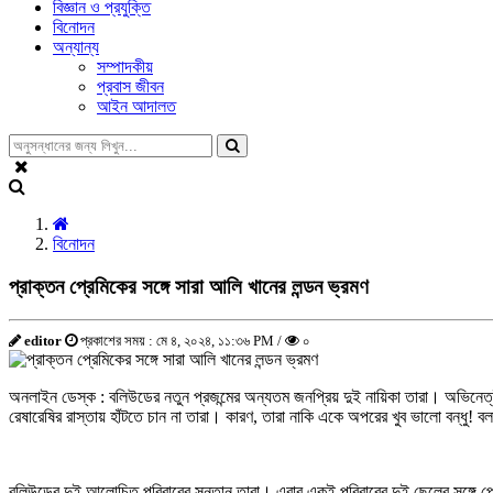
বিজ্ঞান ও প্রযুক্তি
বিনোদন
অন্যান্য
সম্পাদকীয়
প্রবাস জীবন
আইন আদালত
বিনোদন
প্রাক্তন প্রেমিকের সঙ্গে সারা আলি খানের লন্ডন ভ্রমণ
editor
প্রকাশের সময় : মে ৪, ২০২৪, ১১:৩৬ PM /
০
অনলাইন ডেস্ক : বলিউডের নতুন প্রজন্মের অন্যতম জনপ্রিয় দুই নায়িকা তারা। অভিনেত্
রেষারেষির রাস্তায় হাঁটতে চান না তারা। কারণ, তারা নাকি একে অপরের খুব ভালো বন্ধু! ব
বলিউডের দুই আলোচিত পরিবারের সন্তান তারা। এবার একই পরিবারের দুই ছেলের সঙ্গে প্রে