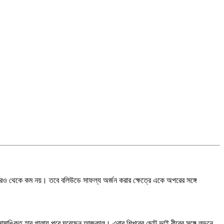
কারও থেকে কম নয়। তবে বলিউডে সাফল্য অর্জন করার ক্ষেত্রে একে অপরের সঙ্গে
নামাঙ্কিত হার গালায় পরে ঘুরেছেন আজকাল। এবার শিখরের ছোট ভাই বীরের সঙ্গে লন্ডনে