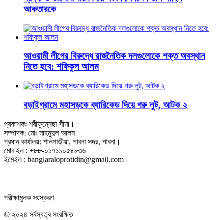
আকতারকে
আওয়ামী লীগের বিরুদ্ধে রাজনৈতিক দলগুলোকে শক্ত অবস্থান
নিতে হবে: শফিকুল আলম
বড়াইগ্রামে মহাসড়কে ব্যারিকেড দিয়ে গরু লুট, আটক ২
প্রকাশকঃ শরীফুন্নেছা সীমা।
সম্পাদক: মোঃ মাহমুদুল আলম
প্রধান কার্যালয়: শালগাড়ীয়া, পাবনা সদর, পাবনা।
মোবাইল : +৮৮-০১৭১১০৫৪৮৩৬
ইমেইল : banglaraloprotidin@gmail.com।
পরীক্ষামুলক সংস্করণ
© ২০২৪ সর্বস্বত্ব সংরক্ষিত