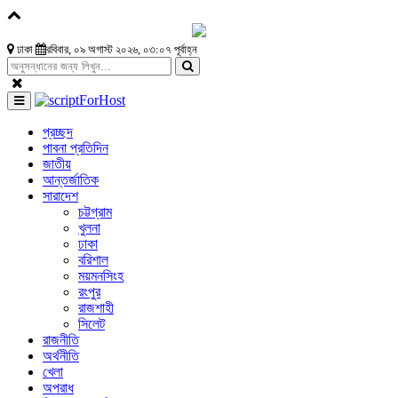
ঢাকা
রবিবার, ০৯ অগাস্ট ২০২৬, ০৩:০৭ পূর্বাহ্ন
প্রচ্ছদ
পাবনা প্রতিদিন
জাতীয়
আন্তর্জাতিক
সারাদেশ
চট্টগ্রাম
খুলনা
ঢাকা
বরিশাল
ময়মনসিংহ
রংপুর
রাজশাহী
সিলেট
রাজনীতি
অর্থনীতি
খেলা
অপরাধ