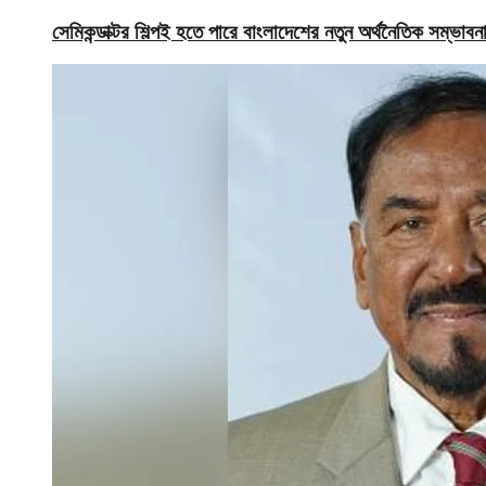
সেমিকন্ডাক্টর শিল্পই হতে পারে বাংলাদেশের নতুন অর্থনৈতিক সম্ভাবনাম