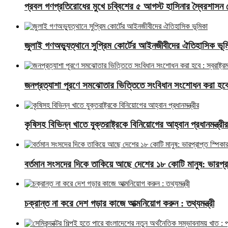
প্রবল গণপ্রতিরোধের মুখে চব্বিশের ৫ আগস্ট হাসিনার স্বৈরশাসন 
জুলাই গণঅভ্যুত্থানে সুপ্রিম কোর্টের আইনজীবীদের ঐতিহাসিক ভূম
জনপ্রত্যাশা পূরণে সমঝোতার ভিত্তিতে সংবিধান সংশোধন করা হবে : স্
কৃষিসহ বিভিন্ন খাতে যুক্তরাষ্ট্রকে বিনিয়োগের আহ্বান প্রধানমন্ত্রীর
বর্তমান সংসদের দিকে তাকিয়ে আছে দেশের ১৮ কোটি মানুষ: ভারপ্রা
চক্রান্ত না করে দেশ গড়ার কাজে আত্মনিয়োগ করুন : তথ্যমন্ত্রী