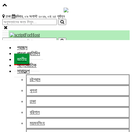
ঢাকা
রবিবার, ০৯ অগাস্ট ২০২৬, ০৪:২৫ পূর্বাহ্ন
প্রচ্ছদ
পাবনা প্রতিদিন
জাতীয়
আন্তর্জাতিক
ঢাকা
সারাদেশ
ফে‌রি ক‌রে গান গে‌য়ে উপার্জন করা বীরমুক্তিযোদ্ধা দিলীপ মারা গে‌ছে
চট্টগ্রাম
খুলনা
editor
প্রকাশের সময় : এপ্রিল ১৭, ২০২৪, ৪:০৬ PM /
০
ঢাকা
অনলাইন ডেস্ক : রাস্তা-ঘাট ও হাট বাজা‌রে ফে‌রি ক‌রে গান গে‌য়ে টাকা উপার্জন করা
বরিশাল
টাঙ্গাইলের কা‌লিহাতীর বীর মু‌ক্তি‌যোদ্ধা দিলীপ কুমার দে (৮৫) মারা গে‌ছেন। তি‌নি
উপ‌জেলার বাংড়া ইউনিয়নের উত্তর বাগুটিয়া গ্রামের বা‌সিন্দা।
ময়মনসিংহ
গান গে‌য়ে উপার্জনের টাকায় সংসার চালা‌নো অসচ্ছল ওই বীর মু‌ক্তি‌যোদ্ধা নি‌য়ে জন‌প্রিয়